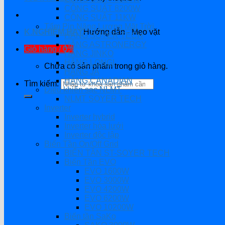
CÔNG SUẤT 8200W
CÔNG SUẤT 11KW
Tấm Pin Năng Lượng Mặt Trời
K.NGHIỆM HAY
Hướng dẫn - Mẹo vặt
HÃNG SOYER TECH
HÃNG ASTRONERGY
Giỏ hàng /
0
₫
HÃNG JINKO
HÃNG LONGI
Chưa có sản phẩm trong giỏ hàng.
HÃNG JA
HÃNG CANADIAN
Tìm kiếm:
Điều khiển sạc NLMT
NLMT SOYER TECH
Inverter
Inverter hybrid
Inverter hòa lưới
Inverter độc lập
Biến Tần On/Off Grid
BIẾN TẦN ST-SOYER TECH
Biến Tần EVO
EVO 1600W
EVO 3000W
EVO 4200W
EVO 6200W
EVO 10200W
Biến tần SaKo