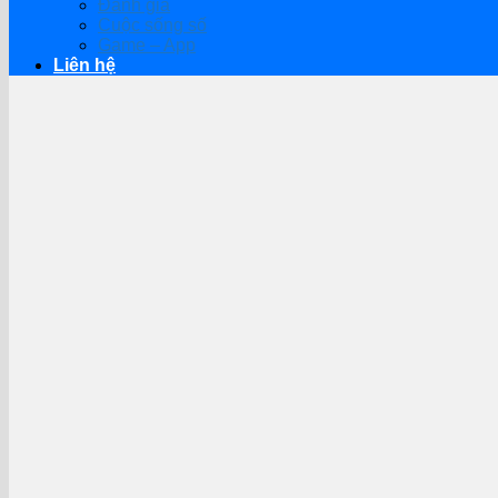
Đánh giá
Cuộc sống số
Game – App
Liên hệ