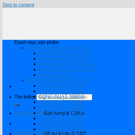
Skip to content
Danh mục sản phẩm
Hệ thống năng lượng mặt trời
Hệ thống NLMT hòa lưới
Hệ thông NLMT độc lập
Hệ thống NLMT có lưu trữ
Hệ thống bơm nước NLMT
Combo tự lắp đặt
BỘ ĐỔI ĐIỆN SOYER TECH
CÔNG SUẤT 1200W
CÔNG SUẤT 2000W
CÔNG SUẤT 3000W
Tìm kiếm:
CÔNG SUẤT 3500W
CÔNG SUẤT 4200W
CÔNG SUẤT 5000W
0914.482.135
Bán hàng & CSKH
CÔNG SUẤT 5500W
CÔNG SUẤT 6200W
CÔNG SUẤT 7000W
0914.482.135
Hỗ trợ kỹ thuật 24/7
CÔNG SUẤT 8000W