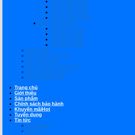
REVO HMT 4KW
REVO HMT 6KW
REVO HMT 8KW
REVO HMT 11KW
Biến Tần SUOER
SUOER 2.2KW
SUOER 3.2KW
SUOER 4.2KW
SUOER 6.2KW
Modul Wifi
Pin Lithium Lưu Trữ
Bộ Sạc Ắc Quy
Bộ Kích Nổ Ô Tô Xe Tải
BỘ LỌC ĐĨA ARKA
BỘ CHÂM PHÂN
Trang chủ
Giới thiệu
Sản phẩm
Chính sách bảo hành
Khuyến mãi
Tuyển dụng
Tin tức
Thị trường
Mẹo hay