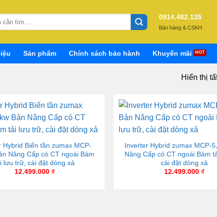
0914.482.135
Bán hàng & CSKH
hiệu
Sản phẩm
Chính sách bảo hành
Khuyến mãi
Hiển thị tấ
er Hybrid Biến tần zumax MCP-
Inverter Hybrid zumax MCP-5
ản Nâng Cấp có CT ngoài Bám
Nâng Cấp có CT ngoài Bám tải
i lưu trữ, cài đặt dòng xả
cài đặt dòng xả
12.499.000
₫
12.499.000
₫