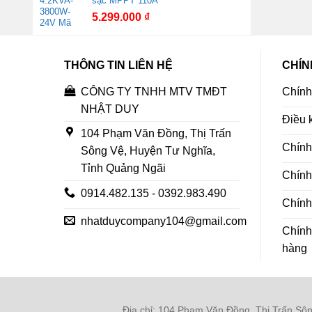
sạc MPPT 110A
5.299.000
₫
THÔNG TIN LIÊN HỆ
CHÍN
CÔNG TY TNHH MTV TMĐT
Chính
NHẬT DUY
Điều 
104 Phạm Văn Đồng, Thị Trấn
Chính
Sông Vệ, Huyện Tư Nghĩa,
Tỉnh Quảng Ngãi
Chính
0914.482.135 - 0392.983.490
Chính 
nhatduycompany104@gmail.com
Chính
hàng
Địa chỉ: 104 Phạm Văn Đồng, Thị Trấn Sông