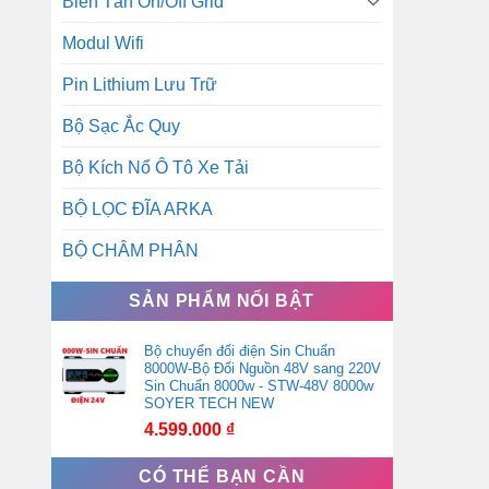
Biến Tần On/Off Grid
Modul Wifi
Pin Lithium Lưu Trữ
Bộ Sạc Ắc Quy
Bộ Kích Nổ Ô Tô Xe Tải
BỘ LỌC ĐĨA ARKA
BỘ CHÂM PHÂN
SẢN PHẨM NỔI BẬT
Bộ chuyển đổi điện Sin Chuẩn
8000W-Bộ Đổi Nguồn 48V sang 220V
Sin Chuẩn 8000w - STW-48V 8000w
SOYER TECH NEW
4.599.000
₫
CÓ THỂ BẠN CẦN