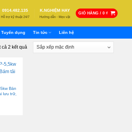
0914.482.135
K.NGHIỆM HAY
GIỎ HÀNG /
0
₫
Hỗ trợ kỹ thuật 24/7
Hướng dẫn - Mẹo vặt
Tuyển dụng
Tin tức
Liên hệ
t cả 2 kết quả
,5kw Bản
 lưu trữ,