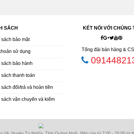
H SÁCH
KẾT NỐI VỚI CHÚNG 
 sách bảo mật
Tổng đài bán hàng & C
khoản sử dụng
09144821
 sách bảo hành
 sách thanh toán
sách đổi/trả và hoàn tiền
 sách vận chuyển và kiểm
 Vệ, Huyện Tư Nghĩa, Tỉnh Quảng Ngãi. (Mở cửa từ 7:00 - 20:00 từ th