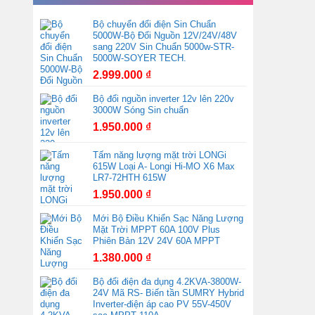
Bộ chuyển đổi điện Sin Chuẩn
5000W-Bộ Đổi Nguồn 12V/24V/48V
sang 220V Sin Chuẩn 5000w-STR-
5000W-SOYER TECH.
2.999.000
₫
Bộ đổi nguồn inverter 12v lên 220v
3000W Sóng Sin chuẩn
1.950.000
₫
Tấm năng lượng mặt trời LONGi
615W Loại A- Longi Hi-MO X6 Max
LR7-72HTH 615W
1.950.000
₫
Mới Bộ Điều Khiển Sạc Năng Lượng
Mặt Trời MPPT 60A 100V Plus
Phiên Bản 12V 24V 60A MPPT
1.380.000
₫
Bộ đổi điện đa dụng 4.2KVA-3800W-
24V Mã RS- Biến tần SUMRY Hybrid
Inverter-điện áp cao PV 55V-450V