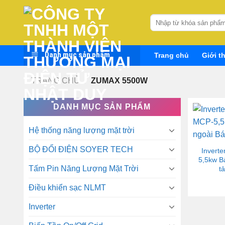
Skip
to
Tìm
kiếm:
content
Danh mục sản phẩm
Trang chủ
Giới t
TRANG CHỦ
/
ZUMAX 5500W
DANH MỤC SẢN PHẨM
Hệ thống năng lượng mặt trời
BỘ ĐỔI ĐIỆN SOYER TECH
Invert
5,5kw B
Tấm Pin Năng Lượng Mặt Trời
tả
Điều khiển sạc NLMT
Inverter