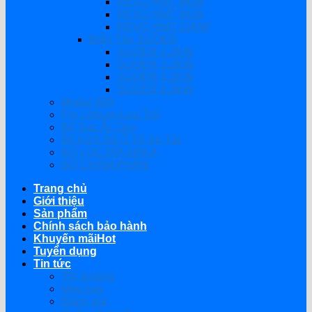
REVO HMT 6KW
REVO HMT 8KW
REVO HMT 11KW
Biến Tần SUOER
SUOER 2.2KW
SUOER 3.2KW
SUOER 4.2KW
SUOER 6.2KW
Modul Wifi
Pin Lithium Lưu Trữ
Bộ Sạc Ắc Quy
Bộ Kích Nổ Ô Tô Xe Tải
BỘ LỌC ĐĨA ARKA
BỘ CHÂM PHÂN
Trang chủ
Giới thiệu
Sản phẩm
Chính sách bảo hành
Khuyến mãi
Tuyển dụng
Tin tức
Thị trường
Mẹo hay
Đánh giá