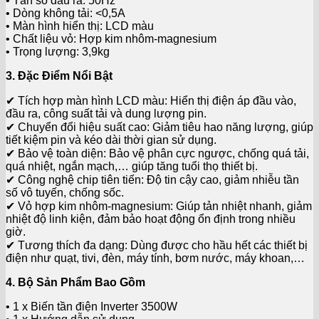
• Tần số đầu ra: 50Hz
• Dòng không tải: <0,5A
• Màn hình hiển thị: LCD màu
• Chất liệu vỏ: Hợp kim nhôm-magnesium
• Trọng lượng: 3,9kg
3. Đặc Điểm Nổi Bật
✔ Tích hợp màn hình LCD màu: Hiển thị điện áp đầu vào,
đầu ra, công suất tải và dung lượng pin.
✔ Chuyển đổi hiệu suất cao: Giảm tiêu hao năng lượng, giúp
tiết kiệm pin và kéo dài thời gian sử dụng.
✔ Bảo vệ toàn diện: Bảo vệ phân cực ngược, chống quá tải,
quá nhiệt, ngắn mạch,… giúp tăng tuổi thọ thiết bị.
✔ Công nghệ chip tiên tiến: Độ tin cậy cao, giảm nhiễu tần
số vô tuyến, chống sốc.
✔ Vỏ hợp kim nhôm-magnesium: Giúp tản nhiệt nhanh, giảm
nhiệt độ linh kiện, đảm bảo hoạt động ổn định trong nhiều
giờ.
✔ Tương thích đa dạng: Dùng được cho hầu hết các thiết bị
điện như quạt, tivi, đèn, máy tính, bơm nước, máy khoan,…
4. Bộ Sản Phẩm Bao Gồm
• 1 x Biến tần điện Inverter 3500W