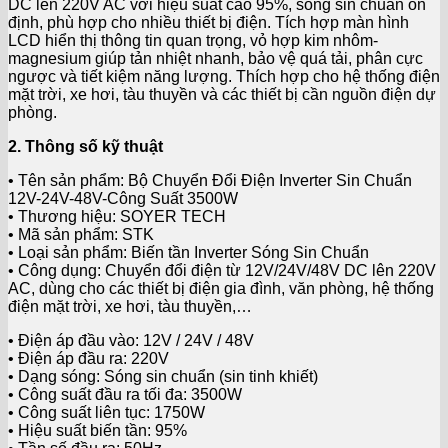
DC lên 220V AC với hiệu suất cao 95%, sóng sin chuẩn ổn
định, phù hợp cho nhiều thiết bị điện. Tích hợp màn hình
LCD hiển thị thông tin quan trọng, vỏ hợp kim nhôm-
magnesium giúp tản nhiệt nhanh, bảo vệ quá tải, phân cực
ngược và tiết kiệm năng lượng. Thích hợp cho hệ thống điện
mặt trời, xe hơi, tàu thuyền và các thiết bị cần nguồn điện dự
phòng.
2. Thông số kỹ thuật
• Tên sản phẩm: Bộ Chuyển Đổi Điện Inverter Sin Chuẩn
12V-24V-48V-Công Suất 3500W
• Thương hiệu: SOYER TECH
• Mã sản phẩm: STK
• Loại sản phẩm: Biến tần Inverter Sóng Sin Chuẩn
• Công dụng: Chuyển đổi điện từ 12V/24V/48V DC lên 220V
AC, dùng cho các thiết bị điện gia đình, văn phòng, hệ thống
điện mặt trời, xe hơi, tàu thuyền,…
• Điện áp đầu vào: 12V / 24V / 48V
• Điện áp đầu ra: 220V
• Dạng sóng: Sóng sin chuẩn (sin tinh khiết)
• Công suất đầu ra tối đa: 3500W
• Công suất liên tục: 1750W
• Hiệu suất biến tần: 95%