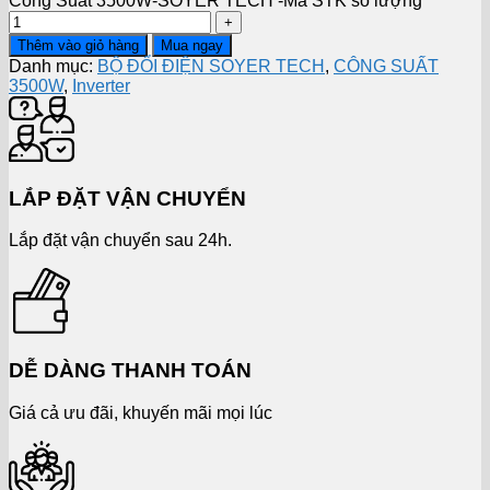
Công Suất 3500W-SOYER TECH -Mã STK số lượng
Thêm vào giỏ hàng
Mua ngay
Danh mục:
BỘ ĐỔI ĐIỆN SOYER TECH
,
CÔNG SUẤT
3500W
,
Inverter
LẮP ĐẶT VẬN CHUYỂN
Lắp đặt vận chuyển sau 24h.
DỄ DÀNG THANH TOÁN
Giá cả ưu đãi, khuyến mãi mọi lúc