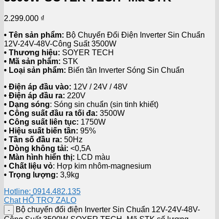
2.299.000
₫
• Tên sản phẩm:
Bộ Chuyển Đổi Điện Inverter Sin Chuẩn
12V-24V-48V-Công Suất 3500W
• Thương hiệu:
SOYER TECH
• Mã sản phẩm:
STK
• Loại sản phẩm:
Biến tần Inverter Sóng Sin Chuẩn
• Điện áp đầu vào:
12V / 24V / 48V
• Điện áp đầu ra:
220V
• Dạng sóng
: Sóng sin chuẩn (sin tinh khiết)
• Công suất đầu ra tối đa:
3500W
• Công suất liên tục:
1750W
• Hiệu suất biến tần:
95%
• Tần số đầu ra:
50Hz
• Dòng không tải:
<0,5A
• Màn hình hiển thị:
LCD màu
• Chất liệu vỏ
: Hợp kim nhôm-magnesium
• Trọng lượng:
3,9kg
Hotline: 0914.482.135
Chat HỔ TRỢ ZALO
Bộ chuyển đổi điện Inverter Sin Chuẩn 12V-24V-48V-