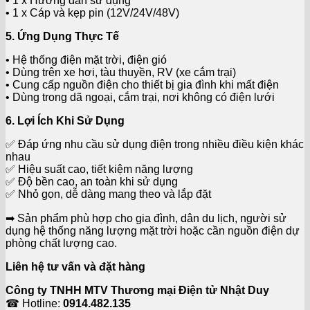
• 1 x Hướng dẫn sử dụng
• 1 x Cáp và kẹp pin (12V/24V/48V)
5. Ứng Dụng Thực Tế
• Hệ thống điện mặt trời, điện gió
• Dùng trên xe hơi, tàu thuyền, RV (xe cắm trại)
• Cung cấp nguồn điện cho thiết bị gia đình khi mất điện
• Dùng trong dã ngoại, cắm trại, nơi không có điện lưới
6. Lợi Ích Khi Sử Dụng
✅ Đáp ứng nhu cầu sử dụng điện trong nhiều điều kiện khác
nhau
✅ Hiệu suất cao, tiết kiệm năng lượng
✅ Độ bền cao, an toàn khi sử dụng
✅ Nhỏ gọn, dễ dàng mang theo và lắp đặt
➡ Sản phẩm phù hợp cho gia đình, dân du lịch, người sử
dụng hệ thống năng lượng mặt trời hoặc cần nguồn điện dự
phòng chất lượng cao.
Liên hệ tư vấn và đặt hàng
Công ty TNHH MTV Thương mại Điện tử Nhật Duy
☎ Hotline:
0914.482.135