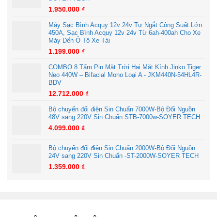
1.950.000
₫
Máy Sạc Bình Acquy 12v 24v Tự Ngắt Công Suất Lớn
450A, Sạc Bình Acquy 12v 24v Từ 6ah-400ah Cho Xe
Máy Đến Ô Tô Xe Tải
1.199.000
₫
COMBO 8 Tấm Pin Mặt Trời Hai Mặt Kính Jinko Tiger
Neo 440W – Bifacial Mono Loại A - JKM440N-54HL4R-
BDV
12.712.000
₫
Bộ chuyển đổi điện Sin Chuẩn 7000W-Bộ Đổi Nguồn
48V sang 220V Sin Chuẩn STB-7000w-SOYER TECH
4.099.000
₫
Bộ chuyển đổi điện Sin Chuẩn 2000W-Bộ Đổi Nguồn
24V sang 220V Sin Chuẩn -ST-2000W-SOYER TECH
1.359.000
₫