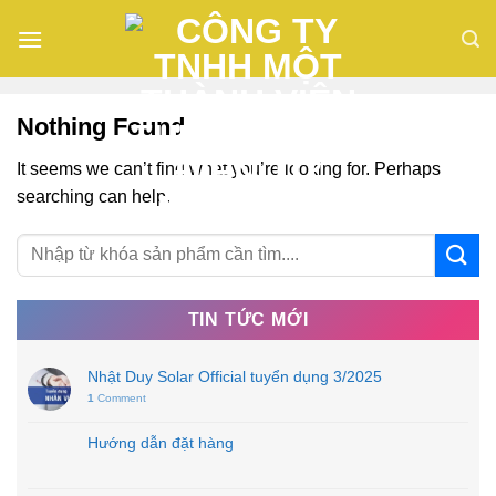
Skip
to
content
Nothing Found
It seems we can’t find what you’re looking for. Perhaps
searching can help.
TIN TỨC MỚI
Nhật Duy Solar Official tuyển dụng 3/2025
1
Comment
Hướng dẫn đặt hàng