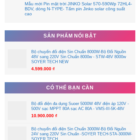
Mẫu mới Pin mặt trời JINKO Solar 570-590Wp 72HL4-
BDV, dòng N-TYPE- Tấm pin Jinko solar công suất
cao
SẢN PHẨM NỔI BẬT
Bộ chuyển đổi điện Sin Chuẩn 8000W-Bộ Đổi Nguồn
48V sang 220V Sin Chuẩn 8000w - STW-48V 8000w
SOYER TECH NEW
4.599.000
₫
CÓ THỂ BẠN CẦN
Bộ đổi điện đa dụng Suoer 5000W 48V điện áp 120V -
500V sạc MPPT 80A sạc AC 80A - VMS-III-5K-48V
10.900.000
₫
Bộ chuyển đổi điện Sin Chuẩn 3000W-Bộ Đổi Nguồn
24V sang 220V Sin Chuẩn -SOYER TECH-STA-3000W-
SOYER TECH