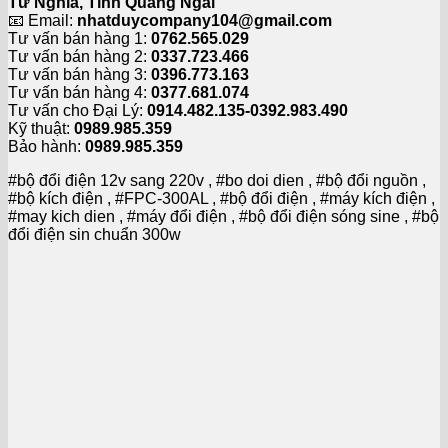
Tư Nghĩa, Tỉnh Quảng Ngãi
📧 Email:
nhatduycompany104@gmail.com
Tư vấn bán hàng 1:
0762.565.029
Tư vấn bán hàng 2:
0337.723.466
Tư vấn bán hàng 3:
0396.773.163
Tư vấn bán hàng 4:
0377.681.074
Tư vấn cho Đại Lý:
0914.482.135-0392.983.490
Kỹ thuật:
0989.985.359
Bảo hành:
0989.985.359
#bộ đổi điện 12v sang 220v , #bo doi dien , #bộ đổi nguồn ,
#bộ kích điện , #FPC-300AL , #bộ đổi điện , #máy kích điện ,
#may kich dien , #máy đổi điện , #bộ đổi điện sóng sine , #bộ
đổi điện sin chuẩn 300w