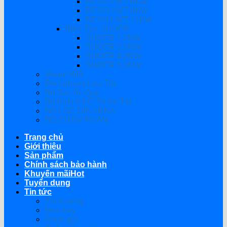
REVO HMT 6KW
REVO HMT 8KW
REVO HMT 11KW
Biến Tần SUOER
SUOER 2.2KW
SUOER 3.2KW
SUOER 4.2KW
SUOER 6.2KW
Modul Wifi
Pin Lithium Lưu Trữ
Bộ Sạc Ắc Quy
Bộ Kích Nổ Ô Tô Xe Tải
BỘ LỌC ĐĨA ARKA
BỘ CHÂM PHÂN
Trang chủ
Giới thiệu
Sản phẩm
Chính sách bảo hành
Khuyến mãi
Tuyển dụng
Tin tức
Thị trường
Mẹo hay
Đánh giá