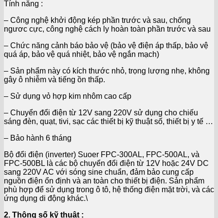
Tính năng :
– Công nghệ khởi động kép phần trước và sau, chống
ngươc cực, công nghệ cách ly hoàn toàn phần trước và sau
– Chức năng cảnh báo bảo vệ (bảo vệ điện áp thấp, bảo vệ
quá áp, bảo vệ quá nhiệt, bảo vệ ngắn mạch)
– Sản phẩm này có kích thước nhỏ, trọng lượng nhẹ, không
gây ô nhiễm và tiếng ồn thấp.
– Sử dụng vỏ hợp kim nhôm cao cấp
– Chuyển đổi điện từ 12V sang 220V sử dụng cho chiếu
sáng đèn, quạt, tivi, sạc các thiết bị kỹ thuật số, thiết bị y tế …
– Bảo hành 6 tháng
Bộ đổi điện (inverter) Suoer FPC-300AL, FPC-500AL, và
FPC-500BL là các bộ chuyển đổi điện từ 12V hoặc 24V DC
sang 220V AC với sóng sine chuẩn, đảm bảo cung cấp
nguồn điện ổn định và an toàn cho thiết bị điện. Sản phẩm
phù hợp để sử dụng trong ô tô, hệ thống điện mặt trời, và các
ứng dụng di động khác.\
2. Thông số kỹ thuật :