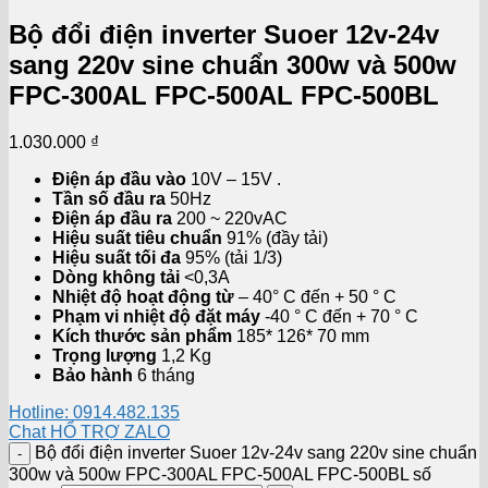
Bộ đổi điện inverter Suoer 12v-24v
sang 220v sine chuẩn 300w và 500w
FPC-300AL FPC-500AL FPC-500BL
1.030.000
₫
Điện áp đầu vào
10V – 15V .
Tần số đầu ra
50Hz
Điện áp đầu ra
200 ~ 220vAC
Hiệu suất tiêu chuẩn
91% (đầy tải)
Hiệu suất tối đa
95% (tải 1/3)
Dòng không tải
<0,3A
Nhiệt độ hoạt động từ
– 40° C đến + 50 ° C
Phạm vi nhiệt độ đặt máy
-40 ° C đến + 70 ° C
Kích thước sản phẩm
185* 126* 70 mm
Trọng lượng
1,2 Kg
Bảo hành
6 tháng
Hotline: 0914.482.135
Chat HỔ TRỢ ZALO
Bộ đổi điện inverter Suoer 12v-24v sang 220v sine chuẩn
300w và 500w FPC-300AL FPC-500AL FPC-500BL số