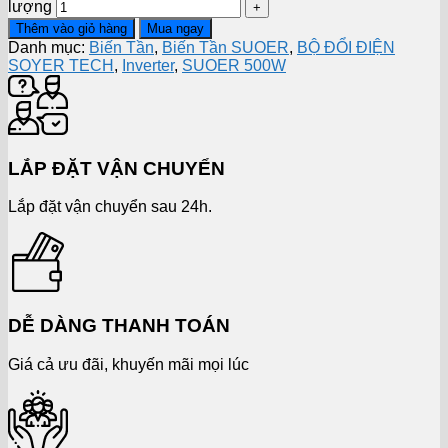
lượng
Thêm vào giỏ hàng
Mua ngay
Danh mục:
Biến Tần
,
Biến Tần SUOER
,
BỘ ĐỔI ĐIỆN
SOYER TECH
,
Inverter
,
SUOER 500W
LẮP ĐẶT VẬN CHUYỂN
Lắp đặt vận chuyển sau 24h.
DỄ DÀNG THANH TOÁN
Giá cả ưu đãi, khuyến mãi mọi lúc