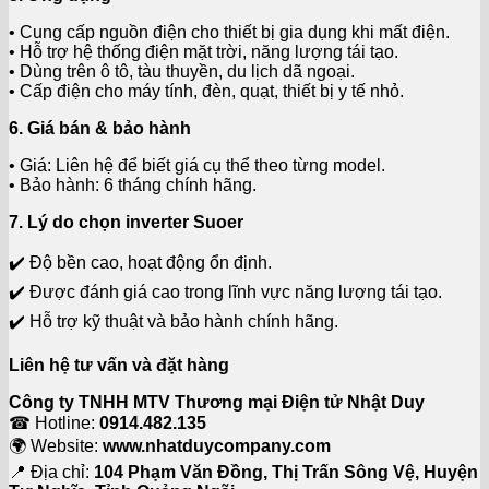
• Cung cấp nguồn điện cho thiết bị gia dụng khi mất điện.
• Hỗ trợ hệ thống điện mặt trời, năng lượng tái tạo.
• Dùng trên ô tô, tàu thuyền, du lịch dã ngoại.
• Cấp điện cho máy tính, đèn, quạt, thiết bị y tế nhỏ.
6. Giá bán & bảo hành
• Giá: Liên hệ để biết giá cụ thể theo từng model.
• Bảo hành: 6 tháng chính hãng.
7. Lý do chọn inverter Suoer
✔️ Độ bền cao, hoạt động ổn định.
✔️ Được đánh giá cao trong lĩnh vực năng lượng tái tạo.
✔️ Hỗ trợ kỹ thuật và bảo hành chính hãng.
Liên hệ tư vấn và đặt hàng
Công ty TNHH MTV Thương mại Điện tử Nhật Duy
☎ Hotline:
0914.482.135
🌍 Website:
www.nhatduycompany.com
📍 Địa chỉ:
104 Phạm Văn Đồng, Thị Trấn Sông Vệ, Huyện