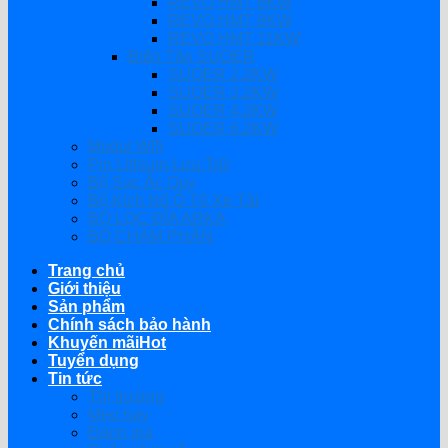
REVO HMT 6KW
REVO HMT 8KW
REVO HMT 11KW
Biến Tần SUOER
SUOER 2.2KW
SUOER 3.2KW
SUOER 4.2KW
SUOER 6.2KW
Modul Wifi
Pin Lithium Lưu Trữ
Bộ Sạc Ắc Quy
Bộ Kích Nổ Ô Tô Xe Tải
BỘ LỌC ĐĨA ARKA
BỘ CHÂM PHÂN
Trang chủ
Giới thiệu
Sản phẩm
Chính sách bảo hành
Khuyến mãi
Tuyển dụng
Tin tức
Thị trường
Mẹo hay
Đánh giá