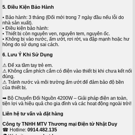
5. Điều Kiện Bảo Hành
• Bảo hành: 3 tháng (Đổi mới trong 7 ngày đầu nếu lỗi do
nhà sản xuất).
• Điều kiện bảo hành:
• Thiết bị còn nguyên vẹn, nguyên tem, nguyên ốc.
• Không bị vào nước, ẩm ướt, rơi rớt, va đập mạnh hoặc hư
hỏng do sử dụng sai cách.
6. Lưu Ý Khi Sử Dụng
⚠ Để xa tầm tay trẻ em.
⚠ Không cắm phích cắm có điện vào thiết bị khi chưa kết nối
đúng.
⚠ Tránh nước và môi trường ẩm ướt để đảm bảo độ bền
của thiết bị.
➡ Bộ Chuyển Đổi Nguồn 4200W – Giải pháp điện an toàn,
tiện lợi và hiệu quả cho gia đình và các hoạt động ngoài trời!
Liên hệ tư vấn và đặt hàng
Công ty TNHH MTV Thương mại Điện tử Nhật Duy
☎ Hotline:
0914.482.135