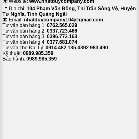
🌍 Website:
www.nhatduycompany.com
📍 Địa chỉ:
104 Phạm Văn Đồng, Thị Trấn Sông Vệ, Huyện
Tư Nghĩa, Tỉnh Quảng Ngãi
📧 Email:
nhatduycompany104@gmail.com
Tư vấn bán hàng 1:
0762.565.029
Tư vấn bán hàng 2:
0337.723.466
Tư vấn bán hàng 3:
0396.773.163
Tư vấn bán hàng 4:
0377.681.074
Tư vấn cho Đại Lý:
0914.482.135-0392.983.490
Kỹ thuật:
0989.985.359
Bảo hành:
0989.985.359