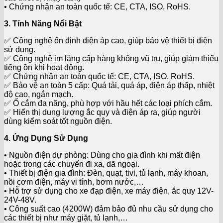
• Chứng nhận an toàn quốc tế: CE, CTA, ISO, RoHS.
3. Tính Năng Nổi Bật
✅ Công nghệ ổn định điện áp cao, giúp bảo vệ thiết bị điện
sử dụng.
✅ Công nghệ im lặng cấp hàng không vũ trụ, giúp giảm thiểu
tiếng ồn khi hoạt động.
✅ Chứng nhận an toàn quốc tế: CE, CTA, ISO, RoHS.
✅ Bảo vệ an toàn 5 cấp: Quá tải, quá áp, điện áp thấp, nhiệt
độ cao, ngắn mạch.
✅ Ổ cắm đa năng, phù hợp với hầu hết các loại phích cắm.
✅ Hiển thị dung lượng ắc quy và điện áp ra, giúp người
dùng kiểm soát tốt nguồn điện.
4. Ứng Dụng Sử Dụng
• Nguồn điện dự phòng: Dùng cho gia đình khi mất điện
hoặc trong các chuyến đi xa, dã ngoại.
• Thiết bị điện gia đình: Đèn, quạt, tivi, tủ lạnh, máy khoan,
nồi cơm điện, máy vi tính, bơm nước,…
• Hỗ trợ sử dụng cho xe đạp điện, xe máy điện, ắc quy 12V-
24V-48V.
• Công suất cao (4200W) đảm bảo đủ nhu cầu sử dụng cho
các thiết bị như máy giặt, tủ lạnh,…