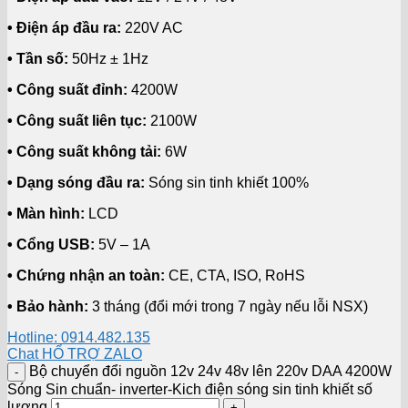
• Điện áp đầu ra:
220V AC
• Tần số:
50Hz ± 1Hz
• Công suất đỉnh:
4200W
• Công suất liên tục:
2100W
• Công suất không tải:
6W
• Dạng sóng đầu ra:
Sóng sin tinh khiết 100%
• Màn hình:
LCD
• Cổng USB:
5V – 1A
• Chứng nhận an toàn:
CE, CTA, ISO, RoHS
• Bảo hành:
3 tháng (đổi mới trong 7 ngày nếu lỗi NSX)
Hotline: 0914.482.135
Chat HỔ TRỢ ZALO
Bộ chuyển đổi nguồn 12v 24v 48v lên 220v DAA 4200W
Sóng Sin chuẩn- inverter-Kich điện sóng sin tinh khiết số
lượng