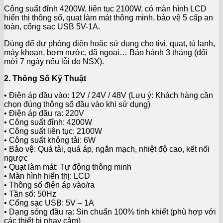
Công suất đỉnh 4200W, liên tục 2100W, có màn hình LCD
hiển thị thông số, quạt làm mát thông minh, bảo vệ 5 cấp an
toàn, cổng sạc USB 5V-1A.
Dùng để dự phòng điện hoặc sử dụng cho tivi, quạt, tủ lạnh,
máy khoan, bơm nước, dã ngoại… Bảo hành 3 tháng (đổi
mới 7 ngày nếu lỗi do NSX).
2. Thông Số Kỹ Thuật
• Điện áp đầu vào: 12V / 24V / 48V (Lưu ý: Khách hàng cần
chọn đúng thông số đầu vào khi sử dụng)
• Điện áp đầu ra: 220V
• Công suất đỉnh: 4200W
• Công suất liên tục: 2100W
• Công suất không tải: 6W
• Bảo vệ: Quá tải, quá áp, ngắn mạch, nhiệt độ cao, kết nối
ngược
• Quạt làm mát: Tự động thông minh
• Màn hình hiển thị: LCD
• Thông số điện áp vào/ra
• Tần số: 50Hz
• Cổng sạc USB: 5V – 1A
• Dạng sóng đầu ra: Sin chuẩn 100% tinh khiết (phù hợp với
các thiết bị nhạy cảm)