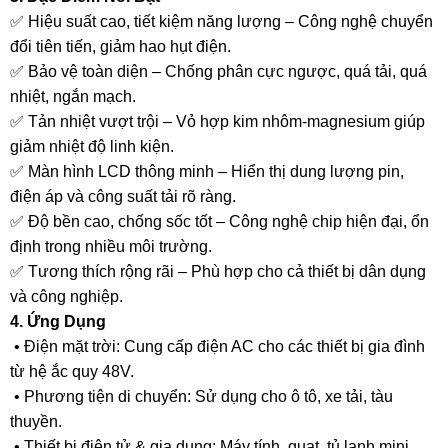
✅ Hiệu suất cao, tiết kiệm năng lượng – Công nghệ chuyển
đổi tiên tiến, giảm hao hụt điện.
✅ Bảo vệ toàn diện – Chống phân cực ngược, quá tải, quá
nhiệt, ngắn mạch.
✅ Tản nhiệt vượt trội – Vỏ hợp kim nhôm-magnesium giúp
giảm nhiệt độ linh kiện.
✅ Màn hình LCD thông minh – Hiển thị dung lượng pin,
điện áp và công suất tải rõ ràng.
✅ Độ bền cao, chống sốc tốt – Công nghệ chip hiện đại, ổn
định trong nhiều môi trường.
✅ Tương thích rộng rãi – Phù hợp cho cả thiết bị dân dụng
và công nghiệp.
4. Ứng Dụng
• Điện mặt trời: Cung cấp điện AC cho các thiết bị gia đình
từ hệ ắc quy 48V.
• Phương tiện di chuyển: Sử dụng cho ô tô, xe tải, tàu
thuyền.
• Thiết bị điện tử & gia dụng: Máy tính, quạt, tủ lạnh mini,