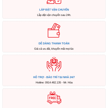
|
Hiệu
LẮP ĐẶT VẬN CHUYỂN
suất
Lắp đặt vận chuyển sau 24h.
cao,
tiết
kiệm
năng
lượng
DỄ DÀNG THANH TOÁN
số
Giá cả ưu đãi, khuyến mãi mọi lúc
lượng
HỖ TRỢ - BẢO TRÌ TẠI NHÀ 24/7
Hotline: 0914.482.135 - Mr. Hóa