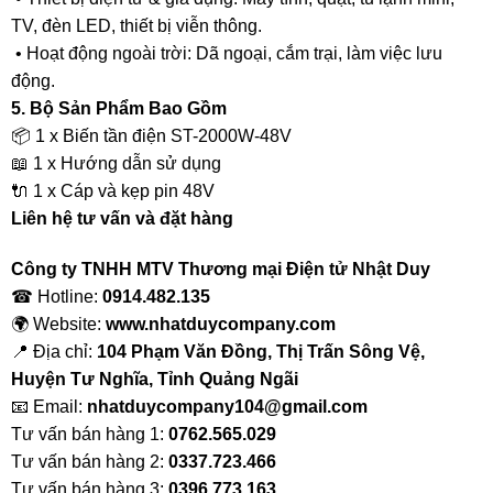
TV, đèn LED, thiết bị viễn thông.
• Hoạt động ngoài trời: Dã ngoại, cắm trại, làm việc lưu
động.
5. Bộ Sản Phẩm Bao Gồm
📦 1 x Biến tần điện ST-2000W-48V
📖 1 x Hướng dẫn sử dụng
🔌 1 x Cáp và kẹp pin 48V
Liên hệ tư vấn và đặt hàng
Công ty TNHH MTV Thương mại Điện tử Nhật Duy
☎ Hotline:
0914.482.135
🌍 Website:
www.nhatduycompany.com
📍 Địa chỉ:
104 Phạm Văn Đồng, Thị Trấn Sông Vệ,
Huyện Tư Nghĩa, Tỉnh Quảng Ngãi
📧 Email:
nhatduycompany104@gmail.com
Tư vấn bán hàng 1:
0762.565.029
Tư vấn bán hàng 2:
0337.723.466
Tư vấn bán hàng 3:
0396.773.163