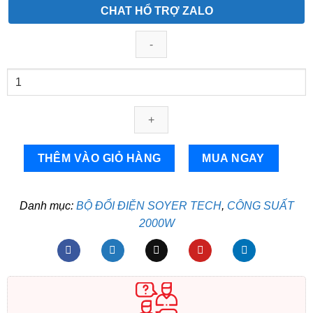
CHAT HỔ TRỢ ZALO
Bộ
Chuyển
Đổi
Điện
Inverter
2000W
THÊM VÀO GIỎ HÀNG
MUA NGAY
SOYER
TECH
–
Danh mục:
BỘ ĐỔI ĐIỆN SOYER TECH
,
CÔNG SUẤT
ST-
2000W
2000W-
48V
Sóng
sin
chuẩn