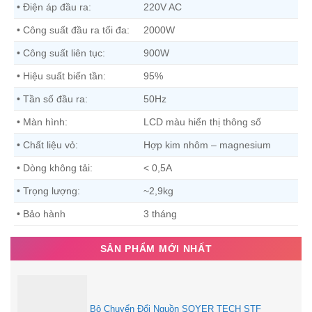
• Điện áp đầu ra:
220V AC
• Công suất đầu ra tối đa:
2000W
• Công suất liên tục:
900W
• Hiệu suất biến tần:
95%
• Tần số đầu ra:
50Hz
• Màn hình:
LCD màu hiển thị thông số
• Chất liệu vỏ:
Hợp kim nhôm – magnesium
• Dòng không tải:
< 0,5A
• Trọng lượng:
~2,9kg
• Bảo hành
3 tháng
SẢN PHẨM MỚI NHẤT
Bộ Chuyển Đổi Nguồn SOYER TECH STF