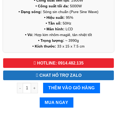
• Công suất liên tục
: 2500W
• Công suất tối đa:
5000W
• Dạng sóng:
Sóng sin chuẩn (Pure Sine Wave)
• Hiệu suất:
95%
• Tần số:
50Hz
• Màn hình:
LCD
• Vỏ:
Hợp kim nhôm-magiê, tản nhiệt tốt
• Trọng lượng:
~ 3990g
• Kích thước:
33 x 15 x 7.5 cm
HOTLINE: 0914.482.135
CHAT HỔ TRỢ ZALO
Bộ chuyển đổi điện Sin Chuẩn 5000W-Bộ Đổi Nguồn 1
THÊM VÀO GIỎ HÀNG
MUA NGAY