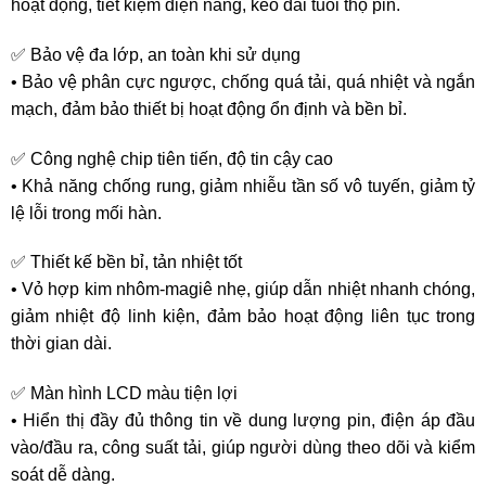
hoạt động, tiết kiệm điện năng, kéo dài tuổi thọ pin.
✅ Bảo vệ đa lớp, an toàn khi sử dụng
• Bảo vệ phân cực ngược, chống quá tải, quá nhiệt và ngắn
mạch, đảm bảo thiết bị hoạt động ổn định và bền bỉ.
✅ Công nghệ chip tiên tiến, độ tin cậy cao
• Khả năng chống rung, giảm nhiễu tần số vô tuyến, giảm tỷ
lệ lỗi trong mối hàn.
✅ Thiết kế bền bỉ, tản nhiệt tốt
• Vỏ hợp kim nhôm-magiê nhẹ, giúp dẫn nhiệt nhanh chóng,
giảm nhiệt độ linh kiện, đảm bảo hoạt động liên tục trong
thời gian dài.
✅ Màn hình LCD màu tiện lợi
• Hiển thị đầy đủ thông tin về dung lượng pin, điện áp đầu
vào/đầu ra, công suất tải, giúp người dùng theo dõi và kiểm
soát dễ dàng.