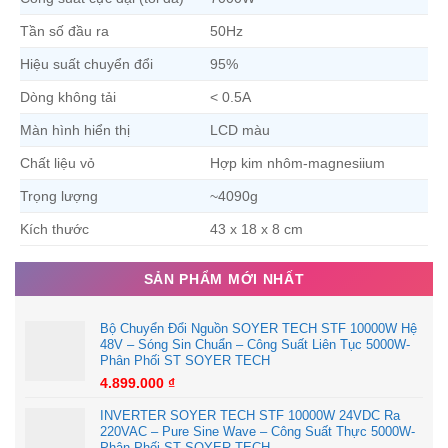
Tần số đầu ra
50Hz
Công ty TNHH MTV Thương mại Điện tử Nhật Duy
☎ Hotline:
0914.482.135
Hiệu suất chuyển đổi
95%
🌍 Website:
www.nhatduycompany.com
Dòng không tải
< 0.5A
📍 Địa chỉ:
104 Phạm Văn Đồng, Thị Trấn Sông Vệ,
Màn hình hiển thị
LCD màu
Huyện Tư Nghĩa, Tỉnh Quảng Ngãi
📧 Email:
nhatduycompany104@gmail.com
Chất liệu vỏ
Hợp kim nhôm-magnesiium
Tư vấn bán hàng 1:
0762.565.029
Trọng lượng
~4090g
Tư vấn bán hàng 2:
0337.723.466
Kích thước
43 x 18 x 8 cm
Tư vấn bán hàng 3:
0396.773.163
Tư vấn bán hàng 4:
0377.681.074
SẢN PHẨM MỚI NHẤT
Tư vấn cho Đại Lý:
0914.482.135-0392.983.490
Kỹ thuật:
0989.985.359
Bộ Chuyển Đổi Nguồn SOYER TECH STF 10000W Hệ
Bảo hành:
0989.985.359
48V – Sóng Sin Chuẩn – Công Suất Liên Tục 5000W-
Phân Phối ST SOYER TECH
4.899.000
₫
INVERTER SOYER TECH STF 10000W 24VDC Ra
220VAC – Pure Sine Wave – Công Suất Thực 5000W-
Phân Phối ST SOYER TECH