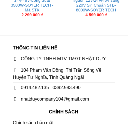
24V-48V-Công Suất
Nguồn 12V/24V/48V sang
3500W-SOYER TECH -
220V Sin Chuẩn STB-
Mã STK
8000W-SOYER TECH
2.299.000
₫
4.599.000
₫
THÔNG TIN LIÊN HỆ
CÔNG TY TNHH MTV TMĐT NHẬT DUY
104 Phạm Văn Đồng, Thị Trấn Sông Vệ,
Huyện Tư Nghĩa, Tỉnh Quảng Ngãi
0914.482.135 - 0392.983.490
nhatduycompany104@gmail.com
CHÍNH SÁCH
Chính sách bảo mật