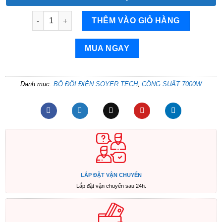
Bộ chuyển đổi điện Sin Chuẩn 7000W-Bộ Đổi Nguồn 4
THÊM VÀO GIỎ HÀNG
MUA NGAY
Danh mục:
BỘ ĐỔI ĐIỆN SOYER TECH
,
CÔNG SUẤT 7000W
LẮP ĐẶT VẬN CHUYỂN
Lắp đặt vận chuyển sau 24h.