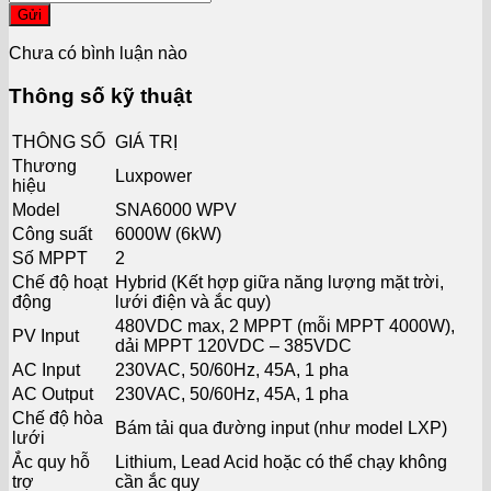
Gửi
Chưa có bình luận nào
Thông số kỹ thuật
THÔNG SỐ
GIÁ TRỊ
Thương
Luxpower
hiệu
Model
SNA6000 WPV
Công suất
6000W (6kW)
Số MPPT
2
Chế độ hoạt
Hybrid (Kết hợp giữa năng lượng mặt trời,
động
lưới điện và ắc quy)
480VDC max, 2 MPPT (mỗi MPPT 4000W),
PV Input
dải MPPT 120VDC – 385VDC
AC Input
230VAC, 50/60Hz, 45A, 1 pha
AC Output
230VAC, 50/60Hz, 45A, 1 pha
Chế độ hòa
Bám tải qua đường input (như model LXP)
lưới
Ắc quy hỗ
Lithium, Lead Acid hoặc có thể chạy không
trợ
cần ắc quy