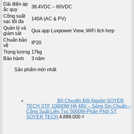
Dải điện áp
38.4VDC – 60VDC
ắc quy
Công suất
140A (AC & PV)
sạc tối đa
Quản lý và
Qua app Luxpower View, WiFi tích hợp
giám sát
Chuẩn bảo
IP20
vệ
Trọng lượng
17kg
Bảo hành
3 năm
Sản phẩm mới nhất
Bộ Chuyển Đổi Nguồn SOYER
TECH STF 10000W Hệ 48V – Sóng Sin Chuẩn –
Công Suất Liên Tục 5000W-Phân Phối ST
SOYER TECH
4.899.000
₫