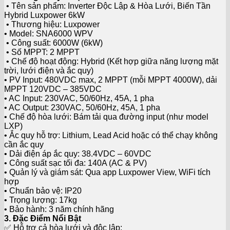
• Tên sản phẩm: Inverter Độc Lập & Hòa Lưới, Biến Tần
Hybrid Luxpower 6kW
• Thương hiệu: Luxpower
• Model: SNA6000 WPV
• Công suất: 6000W (6kW)
• Số MPPT: 2 MPPT
• Chế độ hoạt động: Hybrid (Kết hợp giữa năng lượng mặt
trời, lưới điện và ắc quy)
• PV Input: 480VDC max, 2 MPPT (mỗi MPPT 4000W), dải
MPPT 120VDC – 385VDC
• AC Input: 230VAC, 50/60Hz, 45A, 1 pha
• AC Output: 230VAC, 50/60Hz, 45A, 1 pha
• Chế độ hòa lưới: Bám tải qua đường input (như model
LXP)
• Ắc quy hỗ trợ: Lithium, Lead Acid hoặc có thể chạy không
cần ắc quy
• Dải điện áp ắc quy: 38.4VDC – 60VDC
• Công suất sạc tối đa: 140A (AC & PV)
• Quản lý và giám sát: Qua app Luxpower View, WiFi tích
hợp
• Chuẩn bảo vệ: IP20
• Trọng lượng: 17kg
• Bảo hành: 3 năm chính hãng
3. Đặc Điểm Nổi Bật
✅ Hỗ trợ cả hòa lưới và độc lập: