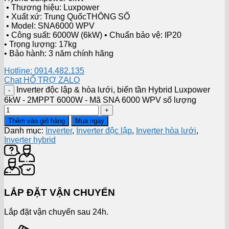
• Thương hiệu: Luxpower
• Xuất xứ: Trung QuốcTHÔNG SỐ
• Model: SNA6000 WPV
• Công suất: 6000W (6kW) • Chuẩn bảo vệ: IP20
• Trọng lượng: 17kg
• Bảo hành: 3 năm chính hãng
Hotline: 0914.482.135
Chat HỔ TRỢ ZALO
Inverter độc lập & hòa lưới, biến tần Hybrid Luxpower
6kW - 2MPPT 6000W - Mã SNA 6000 WPV số lượng
Thêm vào giỏ hàng
Mua ngay
Danh mục:
Inverter
,
Inverter độc lập
,
Inverter hòa lưới
,
Inverter hybrid
LẮP ĐẶT VẬN CHUYỂN
Lắp đặt vận chuyển sau 24h.