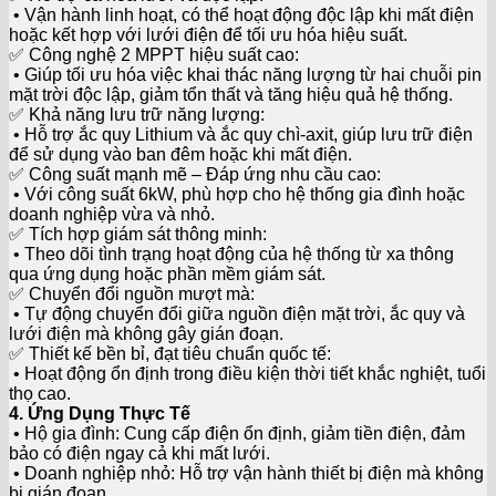
• Vận hành linh hoạt, có thể hoạt động độc lập khi mất điện
hoặc kết hợp với lưới điện để tối ưu hóa hiệu suất.
✅ Công nghệ 2 MPPT hiệu suất cao:
• Giúp tối ưu hóa việc khai thác năng lượng từ hai chuỗi pin
mặt trời độc lập, giảm tổn thất và tăng hiệu quả hệ thống.
✅ Khả năng lưu trữ năng lượng:
• Hỗ trợ ắc quy Lithium và ắc quy chì-axit, giúp lưu trữ điện
để sử dụng vào ban đêm hoặc khi mất điện.
✅ Công suất mạnh mẽ – Đáp ứng nhu cầu cao:
• Với công suất 6kW, phù hợp cho hệ thống gia đình hoặc
doanh nghiệp vừa và nhỏ.
✅ Tích hợp giám sát thông minh:
• Theo dõi tình trạng hoạt động của hệ thống từ xa thông
qua ứng dụng hoặc phần mềm giám sát.
✅ Chuyển đổi nguồn mượt mà:
• Tự động chuyển đổi giữa nguồn điện mặt trời, ắc quy và
lưới điện mà không gây gián đoạn.
✅ Thiết kế bền bỉ, đạt tiêu chuẩn quốc tế:
• Hoạt động ổn định trong điều kiện thời tiết khắc nghiệt, tuổi
thọ cao.
4. Ứng Dụng Thực Tế
• Hộ gia đình: Cung cấp điện ổn định, giảm tiền điện, đảm
bảo có điện ngay cả khi mất lưới.
• Doanh nghiệp nhỏ: Hỗ trợ vận hành thiết bị điện mà không
bị gián đoạn.