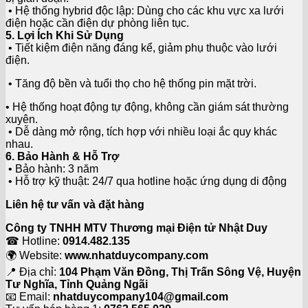
• Hệ thống hybrid độc lập: Dùng cho các khu vực xa lưới
điện hoặc cần điện dự phòng liên tục.
5. Lợi Ích Khi Sử Dụng
• Tiết kiệm điện năng đáng kể, giảm phụ thuộc vào lưới
điện.
• Tăng độ bền và tuổi thọ cho hệ thống pin mặt trời.
• Hệ thống hoạt động tự động, không cần giám sát thường
xuyên.
• Dễ dàng mở rộng, tích hợp với nhiều loại ắc quy khác
nhau.
6. Bảo Hành & Hỗ Trợ
• Bảo hành: 3 năm
• Hỗ trợ kỹ thuật: 24/7 qua hotline hoặc ứng dụng di động
Liên hệ tư vấn và đặt hàng
Công ty TNHH MTV Thương mại Điện tử Nhật Duy
☎ Hotline:
0914.482.135
🌍 Website:
www.nhatduycompany.com
📍 Địa chỉ:
104 Phạm Văn Đồng, Thị Trấn Sông Vệ, Huyện
Tư Nghĩa, Tỉnh Quảng Ngãi
📧 Email:
nhatduycompany104@gmail.com