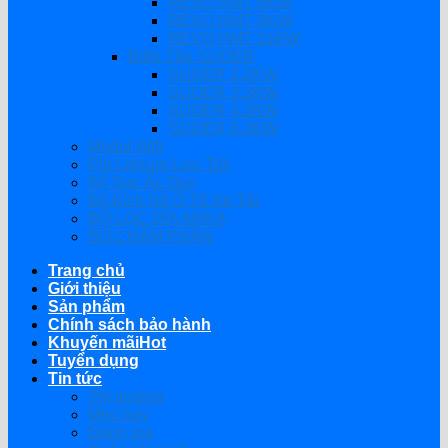
REVO HMT 6KW
REVO HMT 8KW
REVO HMT 11KW
Biến Tần SUOER
SUOER 2.2KW
SUOER 3.2KW
SUOER 4.2KW
SUOER 6.2KW
Modul Wifi
Pin Lithium Lưu Trữ
Bộ Sạc Ắc Quy
Bộ Kích Nổ Ô Tô Xe Tải
BỘ LỌC ĐĨA ARKA
BỘ CHÂM PHÂN
Trang chủ
Giới thiệu
Sản phẩm
Chính sách bảo hành
Khuyến mãi
Tuyển dụng
Tin tức
Thị trường
Mẹo hay
Đánh giá