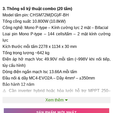
3. Thông số kỹ thuật combo (20 tấm)
Model tấm pin: CHSM72M(DG)/F-BH
Tổng công suất: 10.800W (10.8kW)
Công nghệ: Mono P-type – Kính cường lực 2 mặt – Bifacial
Loại pin Mono P-type – 144 cells/tấm – 2 mặt kính cường
lực
Kích thước mỗi tấm 2278 x 1134 x 30 mm
Tổng trọng lượng ~642 kg
Điện áp hở mạch Voc 49.90V mỗi tấm (~998V khi nối tiếp,
tùy cấu hình)
Dòng điện ngắn mạch Isc 13.66A mỗi tấm
Đầu nối & dây MC4-EVO2A – Dây 4mm² – ±350mm
Bảo hành 12 năm
⚠️ Cần inverter hybrid hoặc hòa lưới hỗ trợ MPPT 250–
1000VDC.
Xem thêm
4. Ứng dụng & đề xuất kết hợp
SẢN PHẨM MỚI NHẤT