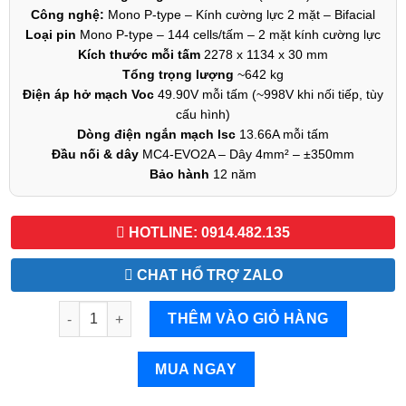
Công nghệ:
Mono P-type – Kính cường lực 2 mặt – Bifacial
Loại pin
Mono P-type – 144 cells/tấm – 2 mặt kính cường lực
Kích thước mỗi tấm
2278 x 1134 x 30 mm
Tổng trọng lượng
~642 kg
Điện áp hở mạch Voc
49.90V mỗi tấm (~998V khi nối tiếp, tùy
cấu hình)
Dòng điện ngắn mạch Isc
13.66A mỗi tấm
Đầu nối & dây
MC4-EVO2A – Dây 4mm² – ±350mm
Bảo hành
12 năm
HOTLINE: 0914.482.135
CHAT HỔ TRỢ ZALO
COMBO 20 TẤM PIN NĂNG LƯỢNG MẶT TRỜI ASTRONERGY
THÊM VÀO GIỎ HÀNG
MUA NGAY