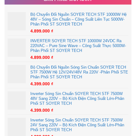
Hybrid lưu trữ 10–12kW Inverter hybrid 10kW–12kW + Pin
Lithium 48V/100Ah x 6–8
Bộ Chuyển Đổi Nguồn SOYER TECH STF 10000W Hệ
Hòa lưới 10kW Inverter on-grid 10kW–12kW (2 MPPT)
48V – Sóng Sin Chuẩn – Công Suất Liên Tục 5000W-
Phân Phối ST SOYER TECH
Hệ độc lập 120V–144V Biến tần sin chuẩn công suất lớn +
4.899.000
₫
Ắc quy VRLA hoặc Lithium
Dự án điện áp mái Giàn khung nghiêng + inverter hòa lưới
INVERTER SOYER TECH STF 10000W 24VDC Ra
220VAC – Pure Sine Wave – Công Suất Thực 5000W-
hoặc hybrid
Phân Phối ST SOYER TECH
4.899.000
₫
5. Đóng gói & vận chuyển
Bộ Chuyển Đổi Nguồn Sóng Sin Chuẩn SOYER TECH
• Đóng kiện 36 tấm – có thể giao lẻ combo 20 tấm
STF 7500W Hệ 12V/24V/48V Ra 220V -Phân Phối STE
• Trọng lượng combo ~642kg – có hỗ trợ xe nâng khi bốc
Phân Phối ST SOYER TECH
4.399.000
₫
xếp
• Giao hàng toàn quốc – nhanh chóng – đảm bảo an toàn
Inverter Sóng Sin Chuẩn SOYER TECH STF 7500W
48V Sang 220V – Bộ Kích Điện Công Suất Lớn-Phân
Phối ST SOYER TECH
6. Bảo hành & tiêu chuẩn chất lượng
4.399.000
₫
• Bảo hành sản phẩm: 12 năm
Inverter Sóng Sin Chuẩn SOYER TECH STF 7500W
• Bảo hành hiệu suất: 25 năm
24V Sang 220V – Bộ Kích Điện Công Suất Lớn-Phân
• Chứng chỉ quốc tế: IEC 61215 / IEC 61730 / ISO
Phối ST SOYER TECH