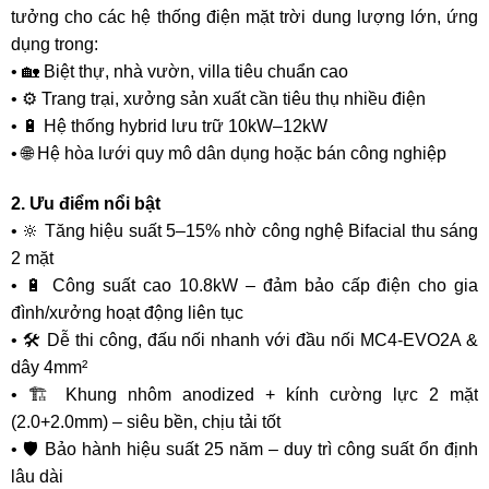
tưởng cho các hệ thống điện mặt trời dung lượng lớn, ứng
dụng trong:
• 🏡 Biệt thự, nhà vườn, villa tiêu chuẩn cao
• ⚙️ Trang trại, xưởng sản xuất cần tiêu thụ nhiều điện
• 🔋 Hệ thống hybrid lưu trữ 10kW–12kW
• 🌐 Hệ hòa lưới quy mô dân dụng hoặc bán công nghiệp
2. Ưu điểm nổi bật
• 🔆 Tăng hiệu suất 5–15% nhờ công nghệ Bifacial thu sáng
2 mặt
• 🔋 Công suất cao 10.8kW – đảm bảo cấp điện cho gia
đình/xưởng hoạt động liên tục
• 🛠️ Dễ thi công, đấu nối nhanh với đầu nối MC4-EVO2A &
dây 4mm²
• 🏗️ Khung nhôm anodized + kính cường lực 2 mặt
(2.0+2.0mm) – siêu bền, chịu tải tốt
• 🛡️ Bảo hành hiệu suất 25 năm – duy trì công suất ổn định
lâu dài