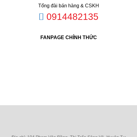
Tổng đài bán hàng & CSKH
0914482135
FANPAGE CHÍNH THỨC
Địa chỉ: 104 Phạm Văn Đồng, Thị Trấn Sông Vệ, Huyện Tư