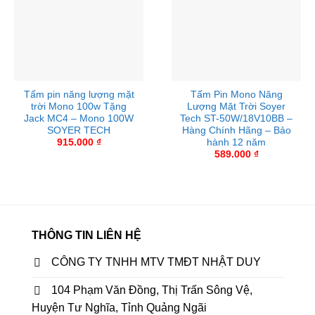
📧 Email:
nhatduycompany104@gmail.com
Tư vấn bán hàng 1:
0762.565.029
Tư vấn bán hàng 2:
0337.723.466
Tư vấn bán hàng 3:
0396.773.163
Tư vấn bán hàng 4:
0377.681.074
Tấm pin năng lượng mặt
Tấm Pin Mono Năng
Tư vấn cho Đại Lý:
0914.482.135-0392.983.490
trời Mono 100w Tặng
Lượng Mặt Trời Soyer
Kỹ thuật:
0989.985.359
Jack MC4 – Mono 100W
Tech ST-50W/18V10BB –
SOYER TECH
Hàng Chính Hãng – Bảo
Bảo hành:
0989.985.359
915.000
₫
hành 12 năm
589.000
₫
THÔNG TIN LIÊN HỆ
CÔNG TY TNHH MTV TMĐT NHẬT DUY
104 Phạm Văn Đồng, Thị Trấn Sông Vệ,
Huyện Tư Nghĩa, Tỉnh Quảng Ngãi