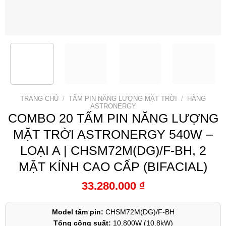
TRANG CHỦ
/
TẤM PIN NĂNG LƯỢNG MẶT TRỜI
/
HÃNG
ASTRONERGY
COMBO 20 TẤM PIN NĂNG LƯỢNG
MẶT TRỜI ASTRONERGY 540W –
LOẠI A | CHSM72M(DG)/F-BH, 2
MẶT KÍNH CAO CẤP (BIFACIAL)
33.280.000
₫
Model tấm pin:
CHSM72M(DG)/F-BH
Tổng công suất:
10.800W (10.8kW)