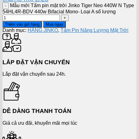
Mẫu mới Tấm pin mặt trời Jinko Tiger Neo 440W N Type
54HL4R-BDV 440w Bifacial Mono- Loại A số lượng
Thêm vào giỏ hàng
Mua ngay
Danh mục:
HÃNG JINKO
,
Tấm Pin Năng Lượng Mặt Trời
LẮP ĐẶT VẬN CHUYỂN
Lắp đặt vận chuyển sau 24h.
DỄ DÀNG THANH TOÁN
Giá cả ưu đãi, khuyến mãi mọi lúc