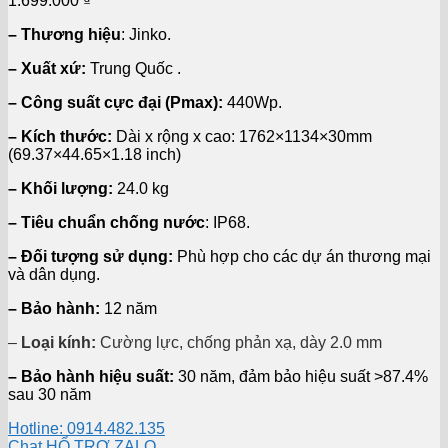
1.699.000
₫
– Thương hiệu
: Jinko.
– Xuất xứ:
Trung Quốc .
– Công suất cực đại (Pmax):
440Wp.
– Kích thước:
Dài x rộng x cao: 1762×1134×30mm
(69.37×44.65×1.18 inch)
– Khối lượng:
24.0 kg
– Tiêu chuẩn chống nước
: IP68.
– Đối tượng sử dụng:
Phù hợp cho các dự án thương mại
và dân dụng.
– Bảo hành:
12 năm
–
Loại kính:
Cường lực, chống phản xạ, dày 2.0 mm
– Bảo hành hiệu suất:
30 năm, đảm bảo hiệu suất >87.4%
sau 30 năm
Hotline: 0914.482.135
Chat HỔ TRỢ ZALO