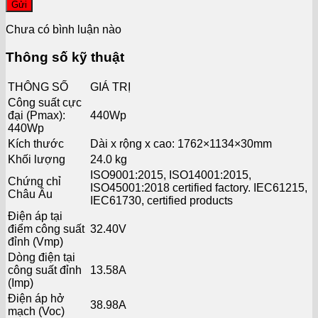
Gửi
Chưa có bình luận nào
Thông số kỹ thuật
THÔNG SỐ
GIÁ TRỊ
Công suất cực
đại (Pmax):
440Wp
440Wp
Kích thước
Dài x rộng x cao: 1762×1134×30mm
Khối lượng
24.0 kg
ISO9001:2015, ISO14001:2015,
Chứng chỉ
ISO45001:2018 certified factory. IEC61215,
Châu Âu
IEC61730, certified products
Điện áp tại
điểm công suất
32.40V
đỉnh (Vmp)
Dòng điện tại
công suất đỉnh
13.58A
(Imp)
Điện áp hở
38.98A
mạch (Voc)