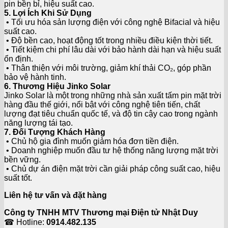
pin bền bỉ, hiệu suất cao.
5. Lợi Ích Khi Sử Dụng
• Tối ưu hóa sản lượng điện với công nghệ Bifacial và hiệu
suất cao.
• Độ bền cao, hoạt động tốt trong nhiều điều kiện thời tiết.
• Tiết kiệm chi phí lâu dài với bảo hành dài hạn và hiệu suất
ổn định.
• Thân thiện với môi trường, giảm khí thải CO₂, góp phần
bảo vệ hành tinh.
6. Thương Hiệu Jinko Solar
Jinko Solar là một trong những nhà sản xuất tấm pin mặt trời
hàng đầu thế giới, nổi bật với công nghệ tiên tiến, chất
lượng đạt tiêu chuẩn quốc tế, và độ tin cậy cao trong ngành
năng lượng tái tạo.
7. Đối Tượng Khách Hàng
• Chủ hộ gia đình muốn giảm hóa đơn tiền điện.
• Doanh nghiệp muốn đầu tư hệ thống năng lượng mặt trời
bền vững.
• Chủ dự án điện mặt trời cần giải pháp công suất cao, hiệu
suất tốt.
Liên hệ tư vấn và đặt hàng
Công ty TNHH MTV Thương mại Điện tử Nhật Duy
☎ Hotline:
0914.482.135