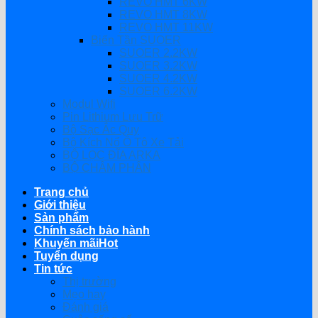
REVO HMT 6KW
REVO HMT 8KW
REVO HMT 11KW
Biến Tần SUOER
SUOER 2.2KW
SUOER 3.2KW
SUOER 4.2KW
SUOER 6.2KW
Modul Wifi
Pin Lithium Lưu Trữ
Bộ Sạc Ắc Quy
Bộ Kích Nổ Ô Tô Xe Tải
BỘ LỌC ĐĨA ARKA
BỘ CHÂM PHÂN
Trang chủ
Giới thiệu
Sản phẩm
Chính sách bảo hành
Khuyến mãi
Tuyển dụng
Tin tức
Thị trường
Mẹo hay
Đánh giá