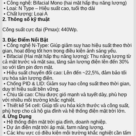
• Công nghệ: Bifacial Mono (hai mặt hấp thụ năng lượng)
• Loại: N Type – Hiệu suất cao, tuổi thọ dài
• Chất lượng: Loại A
2
. Thông số kỹ thuật
Công suất cực đại (Pmax): 440Wp.
3. Đặc Điểm Nổi Bật
• Công nghệ N-Type: Giúp giảm suy hao hiệu suất theo thời
gian, hoạt động tốt hơn trong điều kiện ánh sáng yếu.
• Bifacial (Hai mặt hấp thụ năng lượng): Thu năng lượng từ
cả mặt trước và mặt sau, tăng sản lượng điện lên đến 30%
so với tấm pin đơn mặt.
• Hiệu suất chuyển đổi cao: Lên đến ~22,5%, đảm bảo tối
ưu hóa sản lượng điện.
• Chống PID & LID: Giảm suy hao công suất theo thời gian,
duy trì hiệu suất bền vững.
• Chịu tải cao: Chịu được gió mạnh và tuyết dày, phù hợp
với nhiều môi trường khắc nghiệt.
• Thiết kế 54 cell: Giúp tối ưu hóa kích thước và công suất,
phù hợp cho cả hộ gia đình và hệ thống điện mặt trời lớn.
4. Ứng Dụng
• Hệ thống điện mặt trời gia đình, doanh nghiệp.
• Dự án điện mặt trời áp mái, farm năng lượng.
• Các khu vực có điều kiện môi trường khắc nghiệt cần tấm