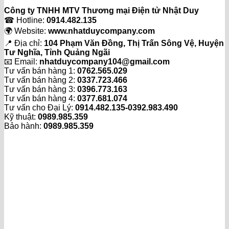
Công ty TNHH MTV Thương mại Điện tử Nhật Duy
☎ Hotline:
0914.482.135
🌍 Website:
www.nhatduycompany.com
📍 Địa chỉ:
104 Phạm Văn Đồng, Thị Trấn Sông Vệ, Huyện
Tư Nghĩa, Tỉnh Quảng Ngãi
📧 Email:
nhatduycompany104@gmail.com
Tư vấn bán hàng 1:
0762.565.029
Tư vấn bán hàng 2:
0337.723.466
Tư vấn bán hàng 3:
0396.773.163
Tư vấn bán hàng 4:
0377.681.074
Tư vấn cho Đại Lý:
0914.482.135-0392.983.490
Kỹ thuật:
0989.985.359
Bảo hành:
0989.985.359