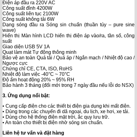
Điện áp đầu ra 220V AC
Công suất đỉnh 4200W
Công suất liên tục 2100W
Công suất không tải 6W
Dạng sóng đầu ra Sóng sin chuẩn (thuần túy – pure sine
wave)
Hiển thị Màn hình LCD hiển thị điện áp vào/ra, tần số, công
suất
Giao diện USB 5V 1A
Quạt làm mát Tự động thông minh
Bảo vệ an toàn Quá tải / Quá áp / Ngắn mạch / Nhiệt độ cao /
Ngược cực
Chứng chỉ CE, CTA, ISO, RoHS
Nhiệt độ làm việc -40°C ~ 70°C
Độ ẩm hoạt động 20% ~ 95% RH
Bảo hành 3 tháng (đổi mới trong 7 ngày đầu nếu lỗi do NSX)
3. Ứng dụng nổi bật:
• Cung cấp điện cho các thiết bị điện gia dụng khi mất điện.
• Dùng trong các chuyến đi dã ngoại, du lịch, xe hơi, xe tải.
• Dùng cho hệ thống điện mặt trời, ắc quy lưu trữ.
• An toàn cho thiết bị điện nhờ sóng sin chuẩn.
Liên hệ tư vấn và đặt hàng