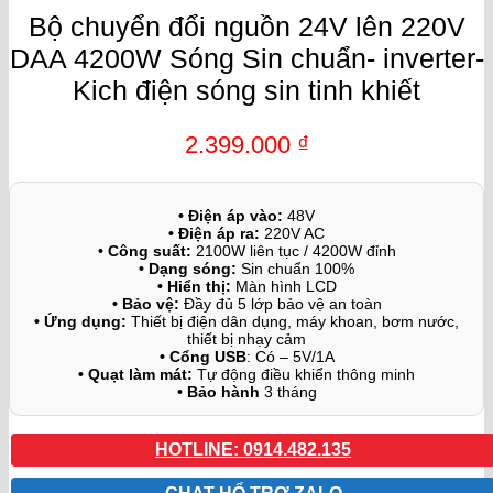
Bộ chuyển đổi nguồn 24V lên 220V
DAA 4200W Sóng Sin chuẩn- inverter-
Kich điện sóng sin tinh khiết
2.399.000
₫
• Điện áp vào:
48V
• Điện áp ra:
220V AC
• Công suất:
2100W liên tục / 4200W đỉnh
• Dạng sóng:
Sin chuẩn 100%
• Hiển thị:
Màn hình LCD
• Bảo vệ:
Đầy đủ 5 lớp bảo vệ an toàn
• Ứng dụng:
Thiết bị điện dân dụng, máy khoan, bơm nước,
thiết bị nhạy cảm
• Cổng USB
: Có – 5V/1A
• Quạt làm mát:
Tự động điều khiển thông minh
• Bảo hành
3 tháng
HOTLINE: 0914.482.135