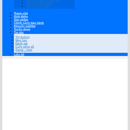
BỘ LỌC ĐĨA ARKA
BỘ CHÂM PHÂN
Trang chủ
Giới thiệu
Sản phẩm
Chính sách bảo hành
Khuyến mãi
Tuyển dụng
Tin tức
Thị trường
Mẹo hay
Đánh giá
Cuộc sống số
Game – App
Liên hệ