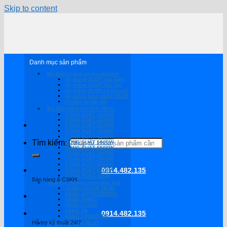
Skip to content
Danh mục sản phẩm
Hệ thống năng lượng mặt trời
Hệ thống NLMT hòa lưới
Hệ thông NLMT độc lập
Hệ thống NLMT có lưu trữ
Hệ thống bơm nước NLMT
Combo tự lắp đặt
BỘ ĐỔI ĐIỆN SOYER TECH
CÔNG SUẤT 1200W
CÔNG SUẤT 2000W
CÔNG SUẤT 3000W
CÔNG SUẤT 3500W
CÔNG SUẤT 4200W
Tìm kiếm:
CÔNG SUẤT 5000W
CÔNG SUẤT 5500W
CÔNG SUẤT 6200W
CÔNG SUẤT 7000W
CÔNG SUẤT 8000W
0914.482.135
CÔNG SUẤT 8200W
CÔNG SUẤT 11KW
Bán hàng & CSKH
Tấm Pin Năng Lượng Mặt Trời
HÃNG SOYER TECH
HÃNG ASTRONERGY
HÃNG JINKO
HÃNG LONGI
HÃNG JA
0914.482.135
HÃNG CANADIAN
Hỗ trợ kỹ thuật 24/7
Điều khiển sạc NLMT