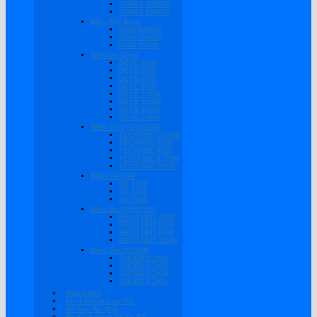
ZUMAX 6200W
ZUMAX 6600W
Biến Tần Bơm
BƠM 5500W
BƠM 7500W
BƠM 15KW
Biến tần Deye
DEYE 3KW
DEYE 5KW
DEYE 6KW
DEYE 8KW
DEYE 10KW
DEYE 12KW
DEYE 16KW
DEYE 20KW
BIẾN TẦN TECHFINE
TECHFINE 1200W
TECHFINE 3KW
TECHFINE 4KW
TECHFINE 6.2KW
TECHFINE 11KW
BIẾN TẦN SP
SP 3200
SP 4200
SP 7000
Biến tần SOROTEC
REVO HMT 4KW
REVO HMT 6KW
REVO HMT 8KW
REVO HMT 11KW
Biến Tần SUOER
SUOER 2.2KW
SUOER 3.2KW
SUOER 4.2KW
SUOER 6.2KW
Modul Wifi
Pin Lithium Lưu Trữ
Bộ Sạc Ắc Quy
Bộ Kích Nổ Ô Tô Xe Tải