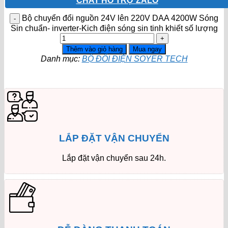
CHAT HỔ TRỢ ZALO
Bộ chuyển đổi nguồn 24V lên 220V DAA 4200W Sóng
Sin chuẩn- inverter-Kich điện sóng sin tinh khiết số lượng
Thêm vào giỏ hàng
Mua ngay
Danh mục:
BỘ ĐỔI ĐIỆN SOYER TECH
LẮP ĐẶT VẬN CHUYỂN
Lắp đặt vận chuyển sau 24h.