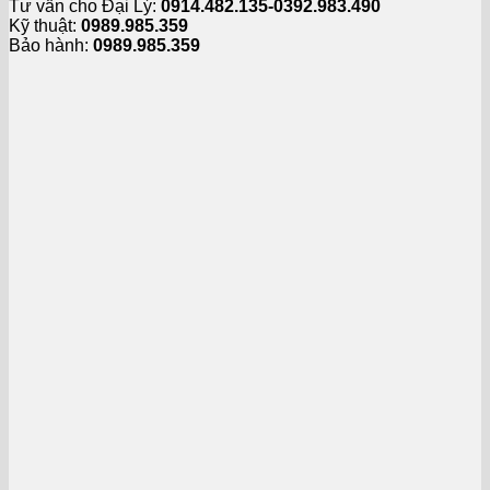
Tư vấn cho Đại Lý:
0914.482.135-0392.983.490
Kỹ thuật:
0989.985.359
Bảo hành:
0989.985.359