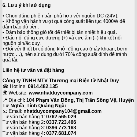
6. Lưu ý khi sử dụng
• Chọn đúng phiên bản phù hợp với nguồn DC (24V).
• Không vận hành vượt quá công suất liên tục 4000W để
đảm bảo độ bền.
• Đảm bảo thông gió tốt để thiết bị tản nhiệt hiệu quả.
• Đấu nối đúng cực dương (+) và cực âm (–) khi kết nối
nguồn pin/ắc quy.
• Đối với thiết bị có dòng khởi động cao (máy khoan, bơm
nước,…), nên sử dụng dưới 70% công suất đỉnh để tránh
quá tải.
Liên hệ tư vấn và đặt hàng
Công ty TNHH MTV Thương mại Điện tử Nhật Duy
☎ Hotline:
0914.482.135
🌍 Website:
www.nhatduycompany.com
📍 Địa chỉ:
104 Phạm Văn Đồng, Thị Trấn Sông Vệ, Huyện
Tư Nghĩa, Tỉnh Quảng Ngãi
📧 Email:
nhatduycompany104@gmail.com
Tư vấn bán hàng 1:
0762.565.029
Tư vấn bán hàng 2:
0337.723.466
Tư vấn bán hàng 3:
0396.773.163
Tư vấn bán hàng 4:
0377.681.074