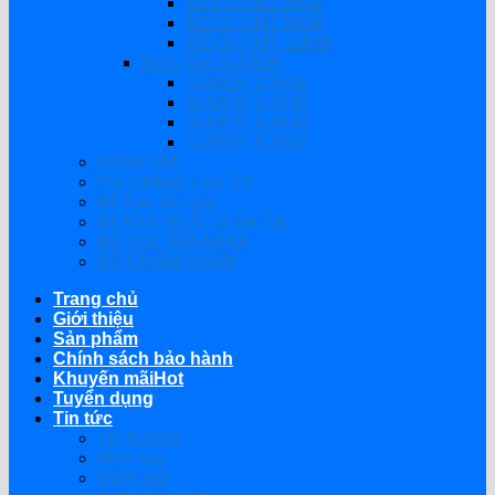
REVO HMT 6KW
REVO HMT 8KW
REVO HMT 11KW
Biến Tần SUOER
SUOER 2.2KW
SUOER 3.2KW
SUOER 4.2KW
SUOER 6.2KW
Modul Wifi
Pin Lithium Lưu Trữ
Bộ Sạc Ắc Quy
Bộ Kích Nổ Ô Tô Xe Tải
BỘ LỌC ĐĨA ARKA
BỘ CHÂM PHÂN
Trang chủ
Giới thiệu
Sản phẩm
Chính sách bảo hành
Khuyến mãi
Tuyển dụng
Tin tức
Thị trường
Mẹo hay
Đánh giá