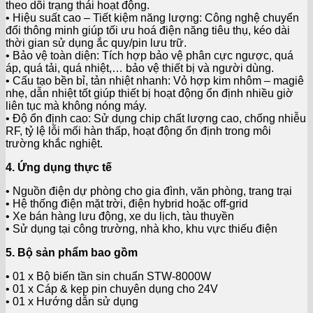
theo dõi trạng thái hoạt động.
• Hiệu suất cao – Tiết kiệm năng lượng: Công nghệ chuyển
đổi thông minh giúp tối ưu hoá điện năng tiêu thụ, kéo dài
thời gian sử dụng ắc quy/pin lưu trữ.
• Bảo vệ toàn diện: Tích hợp bảo vệ phân cực ngược, quá
áp, quá tải, quá nhiệt,… bảo vệ thiết bị và người dùng.
• Cấu tạo bền bỉ, tản nhiệt nhanh: Vỏ hợp kim nhôm – magiê
nhẹ, dẫn nhiệt tốt giúp thiết bị hoạt động ổn định nhiều giờ
liên tục mà không nóng máy.
• Độ ổn định cao: Sử dụng chip chất lượng cao, chống nhiễu
RF, tỷ lệ lỗi mối hàn thấp, hoạt động ổn định trong môi
trường khắc nghiệt.
4. Ứng dụng thực tế
• Nguồn điện dự phòng cho gia đình, văn phòng, trang trại
• Hệ thống điện mặt trời, điện hybrid hoặc off-grid
• Xe bán hàng lưu động, xe du lịch, tàu thuyền
• Sử dụng tại công trường, nhà kho, khu vực thiếu điện
5. Bộ sản phẩm bao gồm
• 01 x Bộ biến tần sin chuẩn STW-8000W
• 01 x Cáp & kẹp pin chuyên dụng cho 24V
• 01 x Hướng dẫn sử dụng