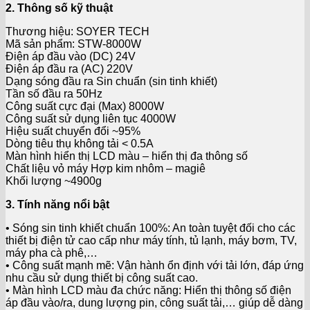
2. Thông số kỹ thuật
Thương hiệu: SOYER TECH
Mã sản phẩm: STW-8000W
Điện áp đầu vào (DC) 24V
Điện áp đầu ra (AC) 220V
Dạng sóng đầu ra Sin chuẩn (sin tinh khiết)
Tần số đầu ra 50Hz
Công suất cực đại (Max) 8000W
Công suất sử dụng liên tục 4000W
Hiệu suất chuyển đổi ~95%
Dòng tiêu thụ không tải < 0.5A
Màn hình hiển thị LCD màu – hiển thị đa thông số
Chất liệu vỏ máy Hợp kim nhôm – magiê
Khối lượng ~4900g
3. Tính năng nổi bật
• Sóng sin tinh khiết chuẩn 100%: An toàn tuyệt đối cho các
thiết bị điện tử cao cấp như máy tính, tủ lạnh, máy bơm, TV,
máy pha cà phê,…
• Công suất mạnh mẽ: Vận hành ổn định với tải lớn, đáp ứng
nhu cầu sử dụng thiết bị công suất cao.
• Màn hình LCD màu đa chức năng: Hiển thị thông số điện
áp đầu vào/ra, dung lượng pin, công suất tải,… giúp dễ dàng