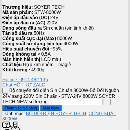
Thương hiệu:
SOYER TECH
Mã sản phẩm:
STW-8000W
Điện áp đầu vào (DC)
24V
Điện áp đầu ra (AC)
220V
Dạng sóng đầu ra
Sin chuẩn (sin tinh khiết)
Tần số đầu ra
50Hz
Công suất cực đại (Max)
8000W
Công suất sử dụng liên tục
4000W
Hiệu suất chuyển đổi
~95%
Dòng không tải
< 0.5A
Màn hình hiển thị
LCD màu
Chất liệu
Hợp kim nhôm – magiê
Khối lượng
~4900g
Hotline: 0914.482.135
Chat HỔ TRỢ ZALO
Bộ chuyển đổi điện Sin Chuẩn 8000W-Bộ Đổi Nguồn
24V sang 220V Sin Chuẩn - STW-24V 8000W SOYER
TECH NEW số lượng
Thêm vào giỏ hàng
Mua ngay
Danh mục:
BỘ ĐỔI ĐIỆN SOYER TECH
,
CÔNG SUẤT
8000W