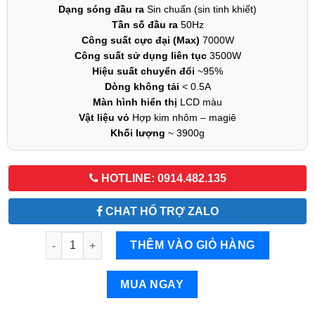
Dạng sóng đầu ra
Sin chuẩn (sin tinh khiết)
Tần số đầu ra
50Hz
Công suất cực đại (Max)
7000W
Công suất sử dụng liên tục
3500W
Hiệu suất chuyển đổi
~95%
Dòng không tải
< 0.5A
Màn hình hiển thị
LCD màu
Vật liệu vỏ
Hợp kim nhôm – magiê
Khối lượng
~ 3900g
HOTLINE: 0914.482.135
CHAT HỔ TRỢ ZALO
Bộ chuyển đổi điện Sin Chuẩn 7000W-Bộ Đổi Nguồn 2
THÊM VÀO GIỎ HÀNG
MUA NGAY