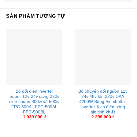
SẢN PHẨM TƯƠNG TỰ
Bộ đổi điện inverter
Bộ chuyển đổi nguồn 12v
Suoer 12v-24v sang 220v
24v 48v lên 220v DAA
sine chuẩn 300w và 500w
4200W Sóng Sin chuẩn-
FPC-300AL FPC-500AL
inverter-Kich điện sóng
FPC-500BL
sin tinh khiết
1.030.000
₫
2.399.000
₫