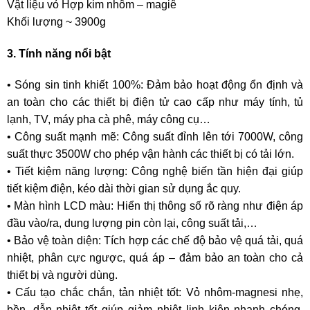
Vật liệu vỏ Hợp kim nhôm – magiê
Khối lượng ~ 3900g
3. Tính năng nổi bật
• Sóng sin tinh khiết 100%: Đảm bảo hoạt động ổn định và
an toàn cho các thiết bị điện tử cao cấp như máy tính, tủ
lạnh, TV, máy pha cà phê, máy công cụ…
• Công suất mạnh mẽ: Công suất đỉnh lên tới 7000W, công
suất thực 3500W cho phép vận hành các thiết bị có tải lớn.
• Tiết kiệm năng lượng: Công nghệ biến tần hiện đại giúp
tiết kiệm điện, kéo dài thời gian sử dụng ắc quy.
• Màn hình LCD màu: Hiển thị thông số rõ ràng như điện áp
đầu vào/ra, dung lượng pin còn lại, công suất tải,…
• Bảo vệ toàn diện: Tích hợp các chế độ bảo vệ quá tải, quá
nhiệt, phân cực ngược, quá áp – đảm bảo an toàn cho cả
thiết bị và người dùng.
• Cấu tạo chắc chắn, tản nhiệt tốt: Vỏ nhôm-magnesi nhẹ,
bền, dẫn nhiệt tốt giúp giảm nhiệt linh kiện nhanh chóng,