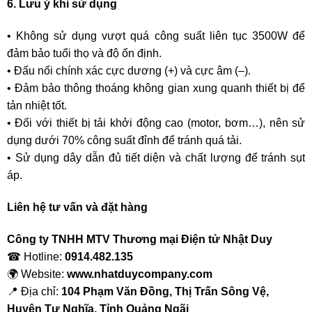
6. Lưu ý khi sử dụng
• Không sử dụng vượt quá công suất liên tục 3500W để
đảm bảo tuổi thọ và độ ổn định.
• Đấu nối chính xác cực dương (+) và cực âm (–).
• Đảm bảo thông thoáng không gian xung quanh thiết bị để
tản nhiệt tốt.
• Đối với thiết bị tải khởi động cao (motor, bơm…), nên sử
dụng dưới 70% công suất đỉnh để tránh quá tải.
• Sử dụng dây dẫn đủ tiết diện và chất lượng để tránh sụt
áp.
Liên hệ tư vấn và đặt hàng
Công ty TNHH MTV Thương mại Điện tử Nhật Duy
☎ Hotline:
0914.482.135
🌍 Website:
www.nhatduycompany.com
📍 Địa chỉ:
104 Phạm Văn Đồng, Thị Trấn Sông Vệ,
Huyện Tư Nghĩa, Tỉnh Quảng Ngãi