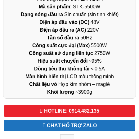
Mã sản phẩm:
STK-5500W
Dạng sóng đầu ra
Sin chuẩn (sin tinh khiết)
Điện áp đầu vào (DC)
48V
Điện áp đầu ra (AC)
220V
Tần số đầu ra
50Hz
Công suất cực đại (Max)
5500W
Công suất sử dụng liên tục
2750W
Hiệu suất chuyển đổi
~95%
Dòng tiêu thụ không tải
< 0.5A
Màn hình hiển thị
LCD màu thông minh
Chất liệu vỏ
Hợp kim nhôm – magiê
Khối lượng
~3900g
HOTLINE: 0914.482.135
CHAT HỔ TRỢ ZALO