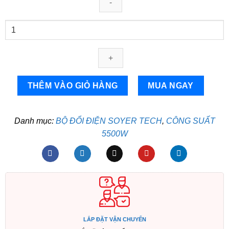
Bộ
chuyển
đổi
điện
Sin
Chuẩn
THÊM VÀO GIỎ HÀNG
MUA NGAY
5500W
HÃNG
SOYER
Danh mục:
BỘ ĐỔI ĐIỆN SOYER TECH
,
CÔNG SUẤT
TECH-
5500W
Bộ
Đổi
Nguồn
48V
sang
220V
Sin
LẮP ĐẶT VẬN CHUYỂN
Chuẩn