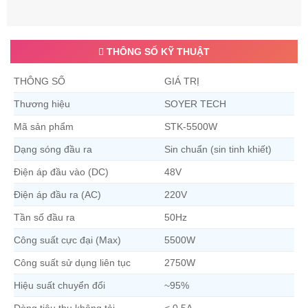
THÔNG SỐ KỸ THUẬT
THÔNG SỐ
GIÁ TRỊ
Thương hiệu
SOYER TECH
Mã sản phẩm
STK-5500W
Dạng sóng đầu ra
Sin chuẩn (sin tinh khiết)
Điện áp đầu vào (DC)
48V
Điện áp đầu ra (AC)
220V
Tần số đầu ra
50Hz
Công suất cực đại (Max)
5500W
Công suất sử dụng liên tục
2750W
Hiệu suất chuyển đổi
~95%
Dòng tiêu thụ không tải
< 0.5A