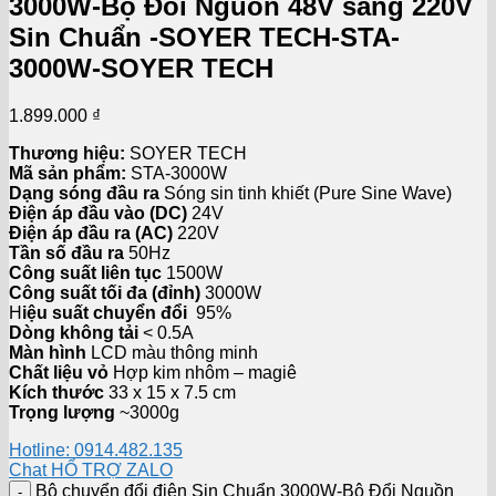
3000W-Bộ Đổi Nguồn 48V sang 220V
Sin Chuẩn -SOYER TECH-STA-
3000W-SOYER TECH
1.899.000
₫
Thương hiệu:
SOYER TECH
Mã sản phẩm:
STA-3000W
Dạng sóng đầu ra
Sóng sin tinh khiết (Pure Sine Wave)
Điện áp đầu vào (DC)
24V
Điện áp đầu ra (AC)
220V
Tần số đầu ra
50Hz
Công suất liên tục
1500W
Công suất tối đa (đỉnh)
3000W
H
iệu suất chuyển đổi
95%
Dòng không tải
< 0.5A
Màn hình
LCD màu thông minh
Chất liệu vỏ
Hợp kim nhôm – magiê
Kích thước
33 x 15 x 7.5 cm
Trọng lượng
~3000g
Hotline: 0914.482.135
Chat HỔ TRỢ ZALO
Bộ chuyển đổi điện Sin Chuẩn 3000W-Bộ Đổi Nguồn