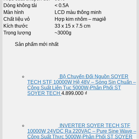
Dòng không tải
< 0.5A
Màn hình
LCD màu thông minh
Chất liệu vỏ
Hợp kim nhôm – magiê
Kích thước
33 x 15 x 7.5 cm
Trọng lượng
~3000g
Sản phẩm mới nhất
Bộ Chuyển Đổi Nguồn SOYER
TECH STF 10000W Hệ 48V – Sóng Sin Chuẩn –
Công Suất Liên Tục 5000W-Phân Phối ST
SOYER TECH
4.899.000
₫
INVERTER SOYER TECH STF
10000W 24VDC Ra 220VAC – Pure Sine Wave –
Công Suất Thực 5000W-Phân Phối ST SOYER