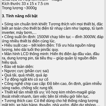
Kích thước 33 x 15 x 7.5 cm
Trọng lượng ~3000g
3. Tính năng nổi bật
• Sóng sin chuẩn tinh khiết: Tương thích với mọi thiết bị, đặc
biệt an toàn cho thiết bị điện tử nhạy cảm như laptop, tủ lạnh
inverter, máy bơm,…
• Công suất ổn định: 1500W chạy liên tục – đỉnh 3000W, đáp
ứng nhiều thiết bị điện cùng lúc.
• Hiệu suất cao – tiết kiệm điện: Tối ưu hóa nguồn năng
lượng, kéo dài tuổi thọ pin/ắc quy.
• Màn hình LCD thông minh: Hiển thị điện áp đầu vào, đầu
ra, dung lượng pin, tải tiêu thụ – giúp quản lý nguồn điện
hiệu quả.
• Bảo vệ toàn diện:
• Ngược cực (phân cực sai)
• Quá tải, quá nhiệt, quá áp
• Tự động ngắt khi có sự cố
• Công nghệ chip cao cấp: Độ bền cao, ổn định, giảm nhiễu
sóng radio, chống sốc rung tốt.
• Thiết kế tản nhiệt tối ưu: Vỏ hợp kim nhôm-magiê giúp
thoát nhiệt nhanh, làm việc bền bỉ nhiều giờ liên tục.
• Tương thích cao: Có thể dùng cho hệ thống năng lượng
mặt trời, xe bán hàng, thuyền, nhà vườn, điện dự phòng,…