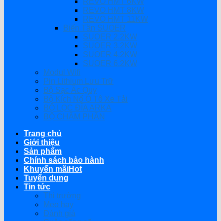
REVO HMT 6KW
REVO HMT 8KW
REVO HMT 11KW
Biến Tần SUOER
SUOER 2.2KW
SUOER 3.2KW
SUOER 4.2KW
SUOER 6.2KW
Modul Wifi
Pin Lithium Lưu Trữ
Bộ Sạc Ắc Quy
Bộ Kích Nổ Ô Tô Xe Tải
BỘ LỌC ĐĨA ARKA
BỘ CHÂM PHÂN
Trang chủ
Giới thiệu
Sản phẩm
Chính sách bảo hành
Khuyến mãi
Tuyển dụng
Tin tức
Thị trường
Mẹo hay
Đánh giá