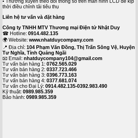
• Thường xuyên theo dõi thông số trên màn hình LCD để kịp
thời điều chỉnh tải tiêu thụ
Liên hệ tư vấn và đặt hàng
Công ty TNHH MTV Thương mại Điện tử Nhật Duy
☎ Hotline:
0914.482.135
🌍 Website:
www.nhatduycompany.com
📍 Địa chỉ:
104 Phạm Văn Đồng, Thị Trấn Sông Vệ, Huyện
Tư Nghĩa, Tỉnh Quảng Ngãi
📧 Email:
nhatduycompany104@gmail.com
Tư vấn bán hàng 1:
0762.565.029
Tư vấn bán hàng 2:
0337.723.466
Tư vấn bán hàng 3:
0396.773.163
Tư vấn bán hàng 4:
0377.681.074
Tư vấn cho Đại Lý:
0914.482.135-0392.983.490
Kỹ thuật:
0989.985.359
Bảo hành:
0989.985.359