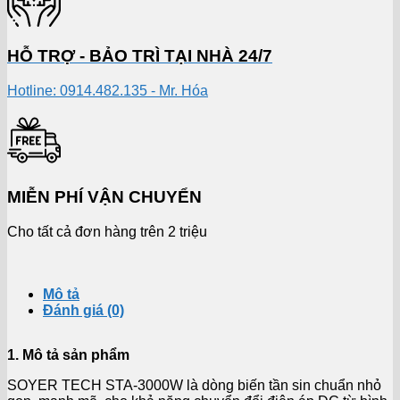
HỖ TRỢ - BẢO TRÌ TẠI NHÀ 24/7
Hotline: 0914.482.135 - Mr. Hóa
MIỄN PHÍ VẬN CHUYỂN
Cho tất cả đơn hàng trên 2 triệu
Mô tả
Đánh giá (0)
1. Mô tả sản phẩm
SOYER TECH STA-3000W là dòng biến tần sin chuẩn nhỏ