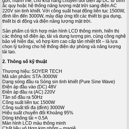
gọn, mạnh mẽ, cho khả năng chuyển đổi điện áp DC từ bình
ắc quy hoặc hệ thống năng lượng mặt trời sang điện AC
220V sin tinh khiết. Với công suất hoạt động liên tục 1500W,
đỉnh lên đến 3000W, máy đáp ứng tốt các thiết bị gia dụng,
thiết bị di động và điện năng lượng mặt trời.
Sản phẩm có tích hợp màn hình LCD thông minh, hiển thị
các thông số điện áp, tải và dung lượng pin, cùng công nghệ
bảo vệ hiện đại, vỏ hợp kim cao cấp tản nhiệt tốt – là lựa
chọn lý tưởng cho hệ thống điện dự phòng và năng lượng
tái tạo.
2. Thông số kỹ thuật
Thương hiệu: SOYER TECH
Mã sản phẩm: STA-3000W
Dạng sóng đầu ra Sóng sin tinh khiết (Pure Sine Wave)
Điện áp đầu vào (DC) 48V
Điện áp đầu ra (AC) 220V
Tần số đầu ra 50Hz
Công suất liên tục 1500W
Công suất tối đa (đỉnh) 3000W
Hiệu suất chuyển đổi Khoảng 95%
Dòng không tải < 0.5A
Màn hình LCD màu thông minh
Chất liệu vỏ Hợp kim nhôm – magiê