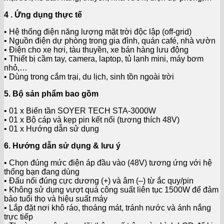
4 . Ứng dụng thực tế
• Hệ thống điện năng lượng mặt trời độc lập (off-grid)
• Nguồn điện dự phòng trong gia đình, quán café, nhà vườn
• Điện cho xe hơi, tàu thuyền, xe bán hàng lưu động
• Thiết bị cầm tay, camera, laptop, tủ lạnh mini, máy bơm
nhỏ,…
• Dùng trong cắm trại, du lịch, sinh tồn ngoài trời
5. Bộ sản phẩm bao gồm
• 01 x Biến tần SOYER TECH STA-3000W
• 01 x Bộ cáp và kẹp pin kết nối (tương thích 48V)
• 01 x Hướng dẫn sử dụng
6. Hướng dẫn sử dụng & lưu ý
• Chọn đúng mức điện áp đầu vào (48V) tương ứng với hệ
thống bạn đang dùng
• Đấu nối đúng cực dương (+) và âm (–) từ ắc quy/pin
• Không sử dụng vượt quá công suất liên tục 1500W để đảm
bảo tuổi thọ và hiệu suất máy
• Lắp đặt nơi khô ráo, thoáng mát, tránh nước và ánh nắng
trực tiếp