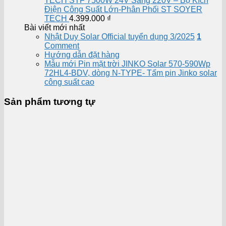
TECH STF 7500W 24V Sang 220V – Bộ Kích
Điện Công Suất Lớn-Phân Phối ST SOYER
TECH
4.399.000
₫
Bài viết mới nhất
Nhật Duy Solar Official tuyển dụng 3/2025
1
Comment
Hướng dẫn đặt hàng
Mẫu mới Pin mặt trời JINKO Solar 570-590Wp
72HL4-BDV, dòng N-TYPE- Tấm pin Jinko solar
công suất cao
Sản phẩm tương tự