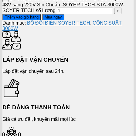
48V sang 220V Sin Chuẩn -SOYER TECH-STA-3000W-
SOYER TECH số lượng
Thêm vào giỏ hàng
Mua ngay
Danh mục:
BỘ ĐỔI ĐIỆN SOYER TECH
,
CÔNG SUẤT
3000W
LẮP ĐẶT VẬN CHUYỂN
Lắp đặt vận chuyển sau 24h.
DỄ DÀNG THANH TOÁN
Giá cả ưu đãi, khuyến mãi mọi lúc