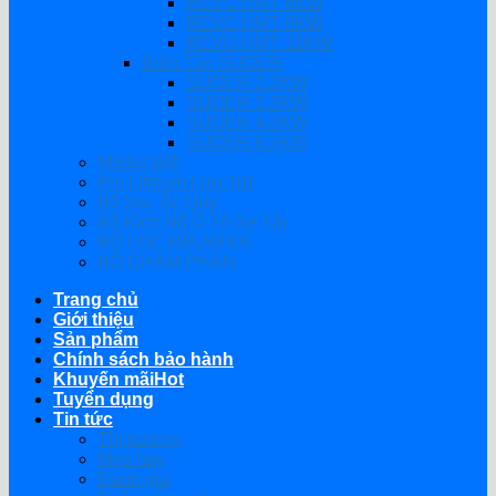
REVO HMT 6KW
REVO HMT 8KW
REVO HMT 11KW
Biến Tần SUOER
SUOER 2.2KW
SUOER 3.2KW
SUOER 4.2KW
SUOER 6.2KW
Modul Wifi
Pin Lithium Lưu Trữ
Bộ Sạc Ắc Quy
Bộ Kích Nổ Ô Tô Xe Tải
BỘ LỌC ĐĨA ARKA
BỘ CHÂM PHÂN
Trang chủ
Giới thiệu
Sản phẩm
Chính sách bảo hành
Khuyến mãi
Tuyển dụng
Tin tức
Thị trường
Mẹo hay
Đánh giá