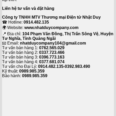
Liên hệ tư vấn và đặt hàng
Công ty TNHH MTV Thương mại Điện tử Nhật Duy
☎ Hotline:
0914.482.135
🌍 Website:
www.nhatduycompany.com
📍 Địa chỉ:
104 Phạm Văn Đồng, Thị Trấn Sông Vệ, Huyện
Tư Nghĩa, Tỉnh Quảng Ngãi
📧 Email:
nhatduycompany104@gmail.com
Tư vấn bán hàng 1:
0762.565.029
Tư vấn bán hàng 2:
0337.723.466
Tư vấn bán hàng 3:
0396.773.163
Tư vấn bán hàng 4:
0377.681.074
Tư vấn cho Đại Lý:
0914.482.135-0392.983.490
Kỹ thuật:
0989.985.359
Bảo hành:
0989.985.359