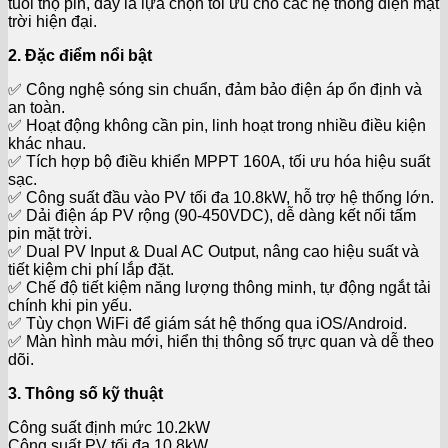
tuổi thọ pin, đây là lựa chọn tối ưu cho các hệ thống điện mặt
trời hiện đại.
2. Đặc điểm nổi bật
✅ Công nghệ sóng sin chuẩn, đảm bảo điện áp ổn định và
an toàn.
✅ Hoạt động không cần pin, linh hoạt trong nhiều điều kiện
khác nhau.
✅ Tích hợp bộ điều khiển MPPT 160A, tối ưu hóa hiệu suất
sạc.
✅ Công suất đầu vào PV tối đa 10.8kW, hỗ trợ hệ thống lớn.
✅ Dải điện áp PV rộng (90-450VDC), dễ dàng kết nối tấm
pin mặt trời.
✅ Dual PV Input & Dual AC Output, nâng cao hiệu suất và
tiết kiệm chi phí lắp đặt.
✅ Chế độ tiết kiệm năng lượng thông minh, tự động ngắt tải
chính khi pin yếu.
✅ Tùy chọn WiFi để giám sát hệ thống qua iOS/Android.
✅ Màn hình màu mới, hiển thị thông số trực quan và dễ theo
dõi.
3. Thông số kỹ thuật
Công suất định mức 10.2kW
Công suất PV tối đa 10.8kW