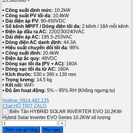
13.500.000
₫
• Công suất định mức:
10.2kW
• Công suất PV tối đa:
10.8kW
• Dải điện áp PV:
90-450VDC
• Số kênh MPPT / Dòng điện tối đa:
2 kênh / 18A mỗi kênh
• Điện áp đầu ra AC:
220/230/240VAC
• Dải điện áp AC:
195.5-253VAC
• Dòng điện AC danh định:
44.3A
• Hiệu suất chuyển đổi tối đa:
98%
• Công suất đỉnh:
20.4kW
• Điện áp ắc quy:
48VDC
• Dòng sạc tối đa (PV + AC):
160A
• Dòng sạc tối đa từ AC:
160A
• Kích thước:
530 x 390 x 130 mm
• Trọng lượng:
14.5 kg
• Kết nối:
WiFi
• Độ ẩm hoạt động:
5% – 95% RH (Không ngưng tụ)
Hotline: 0914.482.135
Chat HỔ TRỢ ZALO
Biến Tần HYBRID SOLAR INVERTER EVO 10.2KW-
Hybrid Solar Inverter EVO Series 10.2KW số lượng
Thêm vào giỏ hàng
Mua ngay