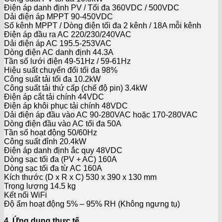
Điện áp danh định PV / Tối đa 360VDC / 500VDC
Dải điện áp MPPT 90-450VDC
Số kênh MPPT / Dòng điện tối đa 2 kênh / 18A mỗi kênh
Điện áp đầu ra AC 220/230/240VAC
Dải điện áp AC 195.5-253VAC
Dòng điện AC danh định 44.3A
Tần số lưới điện 49-51Hz / 59-61Hz
Hiệu suất chuyển đổi tối đa 98%
Công suất tải tối đa 10.2kW
Công suất tải thứ cấp (chế độ pin) 3.4kW
Điện áp cắt tải chính 44VDC
Điện áp khôi phục tải chính 48VDC
Dải điện áp đầu vào AC 90-280VAC hoặc 170-280VAC
Dòng điện đầu vào AC tối đa 50A
Tần số hoạt động 50/60Hz
Công suất đỉnh 20.4kW
Điện áp danh định ắc quy 48VDC
Dòng sạc tối đa (PV + AC) 160A
Dòng sạc tối đa từ AC 160A
Kích thước (D x R x C) 530 x 390 x 130 mm
Trọng lượng 14.5 kg
Kết nối WiFi
Độ ẩm hoạt động 5% – 95% RH (Không ngưng tụ)
4. Ứng dụng thực tế