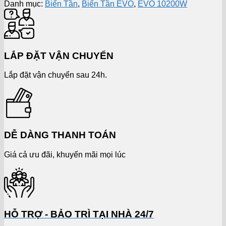
Danh mục:
Biến Tần
,
Biến Tần EVO
,
EVO 10200W
LẮP ĐẶT VẬN CHUYỂN
Lắp đặt vận chuyển sau 24h.
DỄ DÀNG THANH TOÁN
Giá cả ưu đãi, khuyến mãi mọi lúc
HỖ TRỢ - BẢO TRÌ TẠI NHÀ 24/7