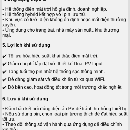
• Hệ thống điện mặt trời hộ gia đình, doanh nghiệp.
• Hệ thống hybrid kết hợp với pin lưu trữ.
• Khu vực có lưới điện không ổn định hoặc mất điện thường
xuyên.
• Ứng dụng cho trang trại, nhà máy sản xuất, khu thương
mại.
5. Lợi ích khi sử dụng
✔️ Tối ưu hóa hiệu suất khai thác điện mặt trời.
✔️ Giảm chi phí lắp đặt với thiết kế Dual PV Input.
✔️ Tăng tuổi thọ pin nhờ hệ thống sạc thông minh.
✔️ Dễ dàng giám sát và điều khiển từ xa qua WiFi.
✔️ Độ bền cao, hoạt động tốt trong môi trường khắc nghiệt.
6. Lưu ý khi sử dụng
• Đảm bảo kết nối đúng điện áp PV để tránh hư hỏng thiết bị.
• Nếu sử dụng pin, chọn loại pin tương thích để đạt hiệu suất
tối ưu.
• Theo dõi thông số vận hành qua ứng dụng để điều chỉnh
kịp thời.