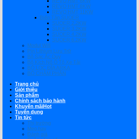
REVO HMT 6KW
REVO HMT 8KW
REVO HMT 11KW
Biến Tần SUOER
SUOER 2.2KW
SUOER 3.2KW
SUOER 4.2KW
SUOER 6.2KW
Modul Wifi
Pin Lithium Lưu Trữ
Bộ Sạc Ắc Quy
Bộ Kích Nổ Ô Tô Xe Tải
BỘ LỌC ĐĨA ARKA
BỘ CHÂM PHÂN
Trang chủ
Giới thiệu
Sản phẩm
Chính sách bảo hành
Khuyến mãi
Tuyển dụng
Tin tức
Thị trường
Mẹo hay
Đánh giá