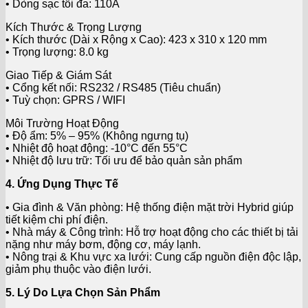
• Dòng sạc tối đa: 110A
Kích Thước & Trọng Lượng
• Kích thước (Dài x Rộng x Cao): 423 x 310 x 120 mm
• Trọng lượng: 8.0 kg
Giao Tiếp & Giám Sát
• Cổng kết nối: RS232 / RS485 (Tiêu chuẩn)
• Tuỳ chọn: GPRS / WIFI
Môi Trường Hoạt Động
• Độ ẩm: 5% – 95% (Không ngưng tụ)
• Nhiệt độ hoạt động: -10°C đến 55°C
• Nhiệt độ lưu trữ: Tối ưu để bảo quản sản phẩm
4. Ứng Dụng Thực Tế
• Gia đình & Văn phòng: Hệ thống điện mặt trời Hybrid giúp
tiết kiệm chi phí điện.
• Nhà máy & Công trình: Hỗ trợ hoạt động cho các thiết bị tải
nặng như máy bơm, động cơ, máy lạnh.
• Nông trại & Khu vực xa lưới: Cung cấp nguồn điện độc lập,
giảm phụ thuộc vào điện lưới.
5. Lý Do Lựa Chọn Sản Phẩm