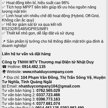
✅ Hoạt động bền bỉ, hiệu suất cao 98%
✅ Tích hợp MPPT tiên tiến giúp tối ưu hóa nguồn năng
lượng mặt trời
✅ Linh hoạt với nhiều chế độ hoạt động (Hybrid, Off-Grid,
Không cần ắc quy)
✅ Hỗ trợ giám sát từ xa qua kết nối
RS232/RS485/GPRS/WIFI
✅ Thiết kế nhỏ gọn, dễ lắp đặt và sử dụng
📌 Sản phẩm lý tưởng cho hệ thống điện mặt trời gia đình &
doanh nghiệp!
Liên hệ tư vấn và đặt hàng
Công ty TNHH MTV Thương mại Điện tử Nhật Duy
☎ Hotline:
0914.482.135
🌍 Website:
www.nhatduycompany.com
📍 Địa chỉ:
104 Phạm Văn Đồng, Thị Trấn Sông Vệ, Huyện
Tư Nghĩa, Tỉnh Quảng Ngãi
📧 Email:
nhatduycompany104@gmail.com
Tư vấn bán hàng 1:
0762.565.029
Tư vấn bán hàng 2:
0337.723.466
Tư vấn bán hàng 3:
0396.773.163
Tư vấn bán hàng 4:
0377.681.074
Tư vấn cho Đại Lý:
0914.482.135-0392.983.490