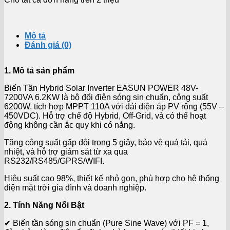
Mô tả
Đánh giá (0)
1. Mô tả sản phẩm
Biến Tần Hybrid Solar Inverter EASUN POWER 48V-
7200VA 6.2KW là bộ đổi điện sóng sin chuẩn, công suất
6200W, tích hợp MPPT 110A với dải điện áp PV rộng (55V –
450VDC). Hỗ trợ chế độ Hybrid, Off-Grid, và có thể hoạt
động không cần ắc quy khi có nắng.
Tăng công suất gấp đôi trong 5 giây, bảo vệ quá tải, quá
nhiệt, và hỗ trợ giám sát từ xa qua
RS232/RS485/GPRS/WIFI.
Hiệu suất cao 98%, thiết kế nhỏ gọn, phù hợp cho hệ thống
điện mặt trời gia đình và doanh nghiệp.
2. Tính Năng Nổi Bật
✔ Biến tần sóng sin chuẩn (Pure Sine Wave) với PF = 1,