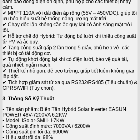
đảm bảo dòng điện ổn định, phù hợp cho các thiết bị nhạy
cảm.
✔ MPPT 110A với dải điện áp rộng (55V – 450VDC), giúp tối
ưu hóa hiệu suất hệ thống năng lượng mặt trời.
✔ Chạy độc lập không cần ắc quy khi có ánh sáng mặt trời
tốt.
✔ Hỗ trợ chế độ Hybrid: Tự động bù lưới khi thiếu công suất
từ PV và ắc quy.
✔ Tăng công suất gấp 2 lần trong 5 giây, phù hợp với các
thiết bị có tải động cơ.
✔ Tự động khởi động lại khi có điện lưới, bảo vệ quá tải,
quá nhiệt, ngắn mạch.
✔ Thiết kế nhỏ gọn, dễ treo tường, giúp tiết kiệm không gian
lắp đặt.
✔ Tích hợp giám sát từ xa qua RS232/RS485 (Tiêu chuẩn) &
GPRS/WIFI (Tùy chọn).
3. Thông Số Kỹ Thuật
• Tên sản phẩm: Biến Tần Hybrid Solar Inverter EASUN
POWER 48V-7200VA 6.2KW
• Model: ISolar-SMH-II-7KW
• Công suất định mức: 7000VA / 6200W
• Công suất pin tối đa: 6000W
• Hiệu suất tối đa: 98%