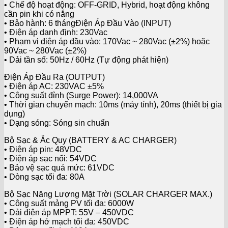
• Chế độ hoạt động: OFF-GRID, Hybrid, hoạt động không
cần pin khi có nắng
• Bảo hành: 6 thángĐiện Áp Đầu Vào (INPUT)
• Điện áp danh định: 230Vac
• Phạm vi điện áp đầu vào: 170Vac ~ 280Vac (±2%) hoặc
90Vac ~ 280Vac (±2%)
• Dải tần số: 50Hz / 60Hz (Tự động phát hiện)
Điện Áp Đầu Ra (OUTPUT)
• Điện áp AC: 230VAC ±5%
• Công suất đỉnh (Surge Power): 14,000VA
• Thời gian chuyển mạch: 10ms (máy tính), 20ms (thiết bị gia
dụng)
• Dạng sóng: Sóng sin chuẩn
Bộ Sạc & Ắc Quy (BATTERY & AC CHARGER)
• Điện áp pin: 48VDC
• Điện áp sạc nổi: 54VDC
• Bảo vệ sạc quá mức: 61VDC
• Dòng sạc tối đa: 80A
Bộ Sạc Năng Lượng Mặt Trời (SOLAR CHARGER MAX.)
• Công suất mảng PV tối đa: 6000W
• Dải điện áp MPPT: 55V – 450VDC
• Điện áp hở mạch tối đa: 450VDC