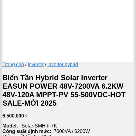
Trang chủ
/
Inverter
/
Inverter hybrid
Biến Tần Hybrid Solar Inverter
EASUN POWER 48V-7200VA 6.2KW
48V-120A MPPT-PV 55-500VDC-HOT
SALE-MỚI 2025
6.500.000
₫
Model:
Solar-SMH-II-7K
Công suất định mức:
7000VA / 6200W