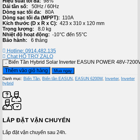
Hiệu suất tối đa:
98%
Dải tần số:
50Hz / 60Hz
Dòng sạc tối đa:
80A
Dòng sạc tối đa (MPPT):
110A
Kích thước (D x R x C):
423 x 310 x 120 mm
Trọng lượng:
8.0 kg
Nhiệt độ hoạt động:
-10°C đến 55°C
Bảo hành:
6 tháng
Hotline: 0914.482.135
Chat HỔ TRỢ ZALO
Biến Tần Hybrid Solar Inverter EASUN POWER 48V-72
Thêm vào giỏ hàng
Mua ngay
Danh mục:
Biến Tần
,
Biến tần EASUN
,
EASUN 6200W
,
Inverter
,
Inverter
hybrid
LẮP ĐẶT VẬN CHUYỂN
Lắp đặt vận chuyển sau 24h.