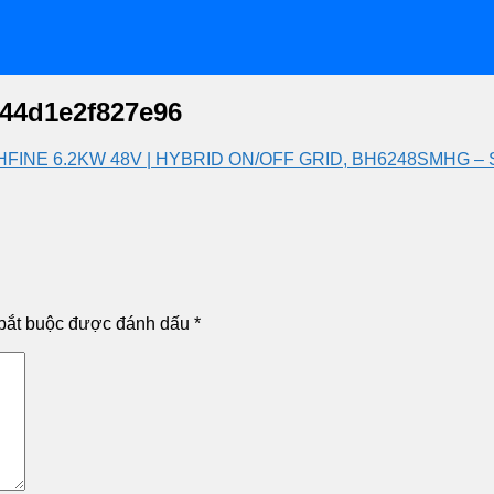
44d1e2f827e96
HFINE 6.2KW 48V | HYBRID ON/OFF GRID, BH6248SMHG 
bắt buộc được đánh dấu
*