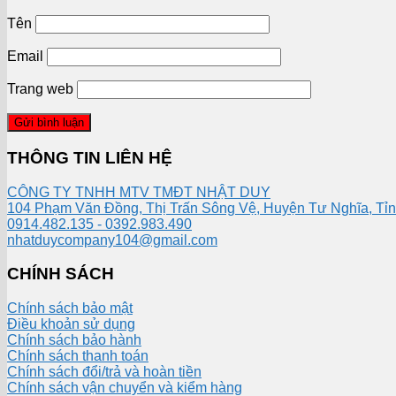
Tên
Email
Trang web
THÔNG TIN LIÊN HỆ
CÔNG TY TNHH MTV TMĐT NHẬT DUY
104 Phạm Văn Đồng, Thị Trấn Sông Vệ, Huyện Tư Nghĩa, Tỉ
0914.482.135 - 0392.983.490
nhatduycompany104@gmail.com
CHÍNH SÁCH
Chính sách bảo mật
Điều khoản sử dụng
Chính sách bảo hành
Chính sách thanh toán
Chính sách đổi/trả và hoàn tiền
Chính sách vận chuyển và kiểm hàng