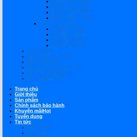
REVO HMT 4KW
REVO HMT 6KW
REVO HMT 8KW
REVO HMT 11KW
Biến Tần SUOER
SUOER 2.2KW
SUOER 3.2KW
SUOER 4.2KW
SUOER 6.2KW
Modul Wifi
Pin Lithium Lưu Trữ
Bộ Sạc Ắc Quy
Bộ Kích Nổ Ô Tô Xe Tải
BỘ LỌC ĐĨA ARKA
BỘ CHÂM PHÂN
Trang chủ
Giới thiệu
Sản phẩm
Chính sách bảo hành
Khuyến mãi
Tuyển dụng
Tin tức
Thị trường
Mẹo hay