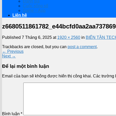
Đánh giá
Cuộc sống số
Game – App
Liên hệ
z6680511861782_e44bcfd0aa2aa737869
Published
7 Tháng 6, 2025
at
1920 × 2560
in
BIẾN TẦN TEC
Trackbacks are closed, but you can
post a comment
.
←
Previous
Next
→
Để lại một bình luận
Email của bạn sẽ không được hiển thị công khai.
Các trường 
Bình luận
*