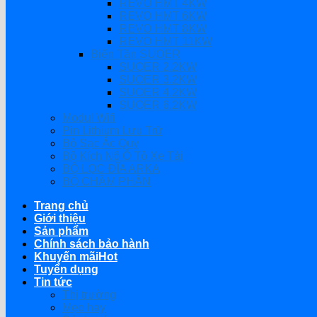
REVO HMT 4KW
REVO HMT 6KW
REVO HMT 8KW
REVO HMT 11KW
Biến Tần SUOER
SUOER 2.2KW
SUOER 3.2KW
SUOER 4.2KW
SUOER 6.2KW
Modul Wifi
Pin Lithium Lưu Trữ
Bộ Sạc Ắc Quy
Bộ Kích Nổ Ô Tô Xe Tải
BỘ LỌC ĐĨA ARKA
BỘ CHÂM PHÂN
Trang chủ
Giới thiệu
Sản phẩm
Chính sách bảo hành
Khuyến mãi
Tuyển dụng
Tin tức
Thị trường
Mẹo hay