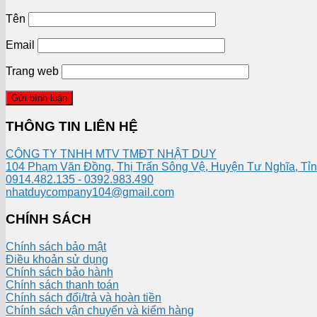
Tên
Email
Trang web
THÔNG TIN LIÊN HỆ
CÔNG TY TNHH MTV TMĐT NHẬT DUY
104 Phạm Văn Đồng, Thị Trấn Sông Vệ, Huyện Tư Nghĩa, Tỉ
0914.482.135 - 0392.983.490
nhatduycompany104@gmail.com
CHÍNH SÁCH
Chính sách bảo mật
Điều khoản sử dụng
Chính sách bảo hành
Chính sách thanh toán
Chính sách đổi/trả và hoàn tiền
Chính sách vận chuyển và kiểm hàng