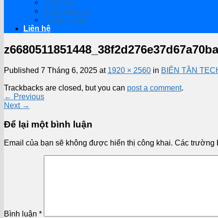
Đánh giá
Cuộc sống số
Game – App
Liên hệ
z6680511851448_38f2d276e37d67a70b
Published
7 Tháng 6, 2025
at
1920 × 2560
in
BIẾN TẦN TEC
Trackbacks are closed, but you can
post a comment
.
←
Previous
Next
→
Để lại một bình luận
Email của bạn sẽ không được hiển thị công khai.
Các trường 
Bình luận
*