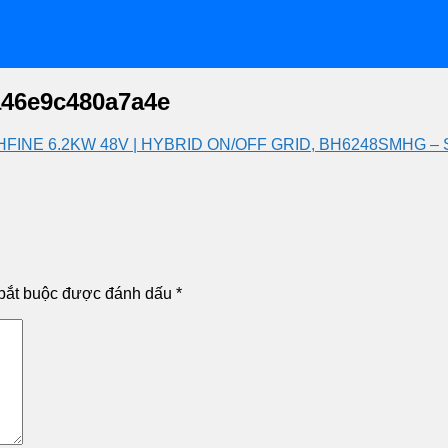
a46e9c480a7a4e
HFINE 6.2KW 48V | HYBRID ON/OFF GRID, BH6248SMHG 
bắt buộc được đánh dấu
*