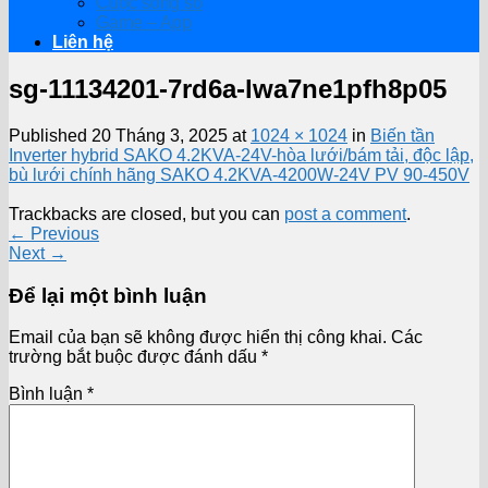
Cuộc sống số
Game – App
Liên hệ
sg-11134201-7rd6a-lwa7ne1pfh8p05
Published
20 Tháng 3, 2025
at
1024 × 1024
in
Biến tần
Inverter hybrid SAKO 4.2KVA-24V-hòa lưới/bám tải, độc lập,
bù lưới chính hãng SAKO 4.2KVA-4200W-24V PV 90-450V
Trackbacks are closed, but you can
post a comment
.
←
Previous
Next
→
Để lại một bình luận
Email của bạn sẽ không được hiển thị công khai.
Các
trường bắt buộc được đánh dấu
*
Bình luận
*