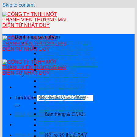
Skip to content
Danh mục sản phẩm
Hệ thống năng lượng mặt trời
Hệ thống NLMT hòa lưới
Hệ thông NLMT độc lập
Hệ thống NLMT có lưu trữ
Hệ thống bơm nước NLMT
Combo tự lắp đặt
BỘ ĐỔI ĐIỆN SOYER TECH
CÔNG SUẤT 1200W
CÔNG SUẤT 2000W
CÔNG SUẤT 3000W
CÔNG SUẤT 3500W
Tìm kiếm:
CÔNG SUẤT 4200W
CÔNG SUẤT 5000W
CÔNG SUẤT 5500W
0914.482.135
Bán hàng & CSKH
CÔNG SUẤT 6200W
CÔNG SUẤT 7000W
CÔNG SUẤT 8000W
0914.482.135
Hỗ trợ kỹ thuật 24/7
CÔNG SUẤT 8200W