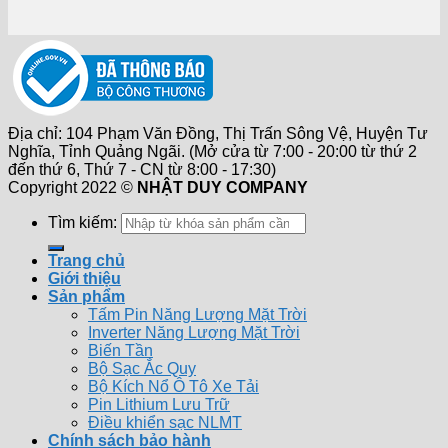
Địa chỉ: 104 Phạm Văn Đồng, Thị Trấn Sông Vệ, Huyện Tư
Nghĩa, Tỉnh Quảng Ngãi. (Mở cửa từ 7:00 - 20:00 từ thứ 2
đến thứ 6, Thứ 7 - CN từ 8:00 - 17:30)
Copyright 2022 ©
NHẬT DUY COMPANY
Tìm kiếm:
Trang chủ
Giới thiệu
Sản phẩm
Tấm Pin Năng Lượng Mặt Trời
Inverter Năng Lượng Mặt Trời
Biến Tần
Bộ Sạc Ắc Quy
Bộ Kích Nổ Ô Tô Xe Tải
Pin Lithium Lưu Trữ
Điều khiển sạc NLMT
Chính sách bảo hành