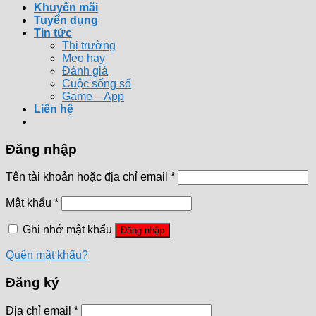
Khuyến mãi
Tuyển dụng
Tin tức
Thị trường
Mẹo hay
Đánh giá
Cuộc sống số
Game – App
Liên hệ
Đăng nhập
Tên tài khoản hoặc địa chỉ email
*
Mật khẩu
*
Ghi nhớ mật khẩu
Đăng nhập
Quên mật khẩu?
Đăng ký
Địa chỉ email
*