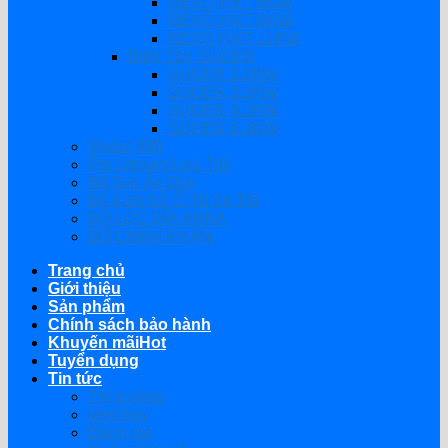
REVO HMT 6KW
REVO HMT 8KW
REVO HMT 11KW
Biến Tần SUOER
SUOER 2.2KW
SUOER 3.2KW
SUOER 4.2KW
SUOER 6.2KW
Modul Wifi
Pin Lithium Lưu Trữ
Bộ Sạc Ắc Quy
Bộ Kích Nổ Ô Tô Xe Tải
BỘ LỌC ĐĨA ARKA
BỘ CHÂM PHÂN
Trang chủ
Giới thiệu
Sản phẩm
Chính sách bảo hành
Khuyến mãi
Tuyển dụng
Tin tức
Thị trường
Mẹo hay
Đánh giá