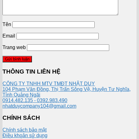
Tên
Email
Trang web
THÔNG TIN LIÊN HỆ
CÔNG TY TNHH MTV TMĐT NHẬT DUY
104 Phạm Văn Đồng, Thị Trấn Sông Vệ, Huyện Tư Nghĩa,
Tỉnh Quảng Ngãi
0914.482.135 - 0392.983.490
nhatduycompany104@gmail.com
CHÍNH SÁCH
Chính sách bảo mật
Điều khoản sử dụng