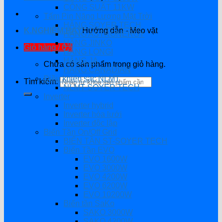
CÔNG SUẤT 11KW
Tấm Pin Năng Lượng Mặt Trời
HÃNG SOYER TECH
K.NGHIỆM HAY
Hướng dẫn - Mẹo vặt
HÃNG ASTRONERGY
HÃNG JINKO
Giỏ hàng /
0
₫
HÃNG LONGI
HÃNG JA
Chưa có sản phẩm trong giỏ hàng.
HÃNG CANADIAN
Điều khiển sạc NLMT
Tìm kiếm:
NLMT SOYER TECH
Inverter
Inverter hybrid
Inverter hòa lưới
Inverter độc lập
Biến Tần On/Off Grid
BIẾN TẦN ST-SOYER TECH
Biến Tần EVO
EVO 1600W
EVO 3000W
EVO 4200W
EVO 6200W
EVO 10200W
Biến tần SaKo
SAKO 3000W
SAKO 4200W