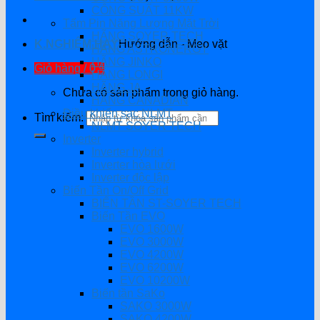
CÔNG SUẤT 11KW
Tấm Pin Năng Lượng Mặt Trời
HÃNG SOYER TECH
K.NGHIỆM HAY
Hướng dẫn - Mẹo vặt
HÃNG ASTRONERGY
HÃNG JINKO
Giỏ hàng /
0
₫
HÃNG LONGI
HÃNG JA
Chưa có sản phẩm trong giỏ hàng.
HÃNG CANADIAN
Điều khiển sạc NLMT
Tìm kiếm:
NLMT SOYER TECH
Inverter
Inverter hybrid
Inverter hòa lưới
Inverter độc lập
Biến Tần On/Off Grid
BIẾN TẦN ST-SOYER TECH
Biến Tần EVO
EVO 1600W
EVO 3000W
EVO 4200W
EVO 6200W
EVO 10200W
Biến tần SaKo
SAKO 3000W
SAKO 4200W