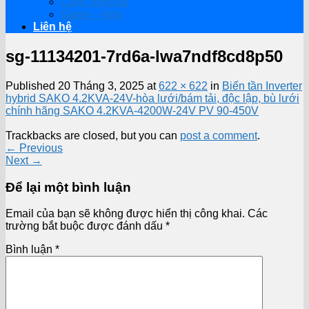
Cuộc sống số
Game – App
Liên hệ
sg-11134201-7rd6a-lwa7ndf8cd8p50
Published
20 Tháng 3, 2025
at
622 × 622
in
Biến tần Inverter
hybrid SAKO 4.2KVA-24V-hòa lưới/bám tải, độc lập, bù lưới
chính hãng SAKO 4.2KVA-4200W-24V PV 90-450V
Trackbacks are closed, but you can
post a comment
.
←
Previous
Next
→
Để lại một bình luận
Email của bạn sẽ không được hiển thị công khai.
Các
trường bắt buộc được đánh dấu
*
Bình luận
*