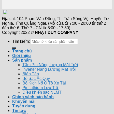
Địa chỉ: 104 Phạm Văn Đồng, Thị Trấn Sông Vệ, Huyện Tư
Nghĩa, Tỉnh Quảng Ngãi. (Mở cửa từ 7:00 - 20:00 từ thứ 2
đến thứ 6, Thứ 7 - CN từ 8:00 - 17:30)
Copyright 2022 ©
NHẬT DUY COMPANY
Tìm kiếm:
Trang chủ
Giới thiệu
Sản phẩm
Tấm Pin Năng Lượng Mặt Trời
Inverter Năng Lượng Mặt Trời
Biến Tần
Bộ Sạc Ắc Quy
Bộ Kích Nổ Ô Tô Xe Tải
Pin Lithium Lưu Trữ
Điều khiển sạc NLMT
Chính sách bảo hành
Khuyến mãi
Tuyển dụng
Tin tức