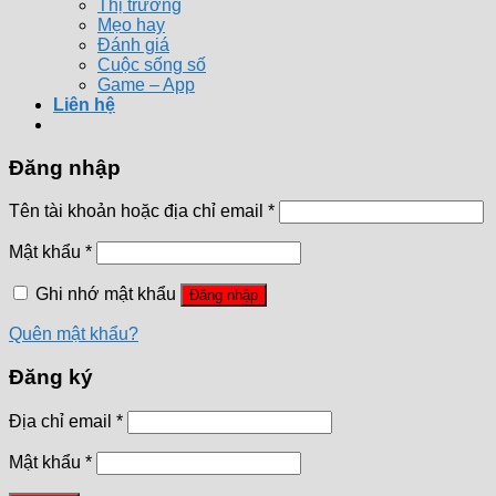
Thị trường
Mẹo hay
Đánh giá
Cuộc sống số
Game – App
Liên hệ
Đăng nhập
Tên tài khoản hoặc địa chỉ email
*
Mật khẩu
*
Ghi nhớ mật khẩu
Đăng nhập
Quên mật khẩu?
Đăng ký
Địa chỉ email
*
Mật khẩu
*