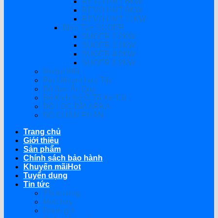
REVO HMT 6KW
REVO HMT 8KW
REVO HMT 11KW
Biến Tần SUOER
SUOER 2.2KW
SUOER 3.2KW
SUOER 4.2KW
SUOER 6.2KW
Modul Wifi
Pin Lithium Lưu Trữ
Bộ Sạc Ắc Quy
Bộ Kích Nổ Ô Tô Xe Tải
BỘ LỌC ĐĨA ARKA
BỘ CHÂM PHÂN
Trang chủ
Giới thiệu
Sản phẩm
Chính sách bảo hành
Khuyến mãi
Tuyển dụng
Tin tức
Thị trường
Mẹo hay
Đánh giá