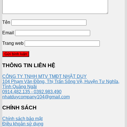
Tên
Email
Trang web
THÔNG TIN LIÊN HỆ
CÔNG TY TNHH MTV TMĐT NHẬT DUY
104 Phạm Văn Đồng, Thị Trấn Sông Vệ, Huyện Tư Nghĩa,
Tỉnh Quảng Ngãi
0914.482.135 - 0392.983.490
nhatduycompany104@gmail.com
CHÍNH SÁCH
Chính sách bảo mật
Điều khoản sử dụng