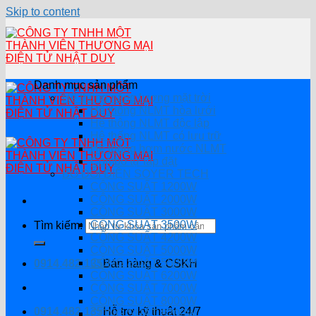
Skip to content
Danh mục sản phẩm
Hệ thống năng lượng mặt trời
Hệ thống NLMT hòa lưới
Hệ thông NLMT độc lập
Hệ thống NLMT có lưu trữ
Hệ thống bơm nước NLMT
Combo tự lắp đặt
BỘ ĐỔI ĐIỆN SOYER TECH
CÔNG SUẤT 1200W
CÔNG SUẤT 2000W
CÔNG SUẤT 3000W
CÔNG SUẤT 3500W
Tìm kiếm:
CÔNG SUẤT 4200W
CÔNG SUẤT 5000W
CÔNG SUẤT 5500W
0914.482.135
Bán hàng & CSKH
CÔNG SUẤT 6200W
CÔNG SUẤT 7000W
CÔNG SUẤT 8000W
0914.482.135
Hỗ trợ kỹ thuật 24/7
CÔNG SUẤT 8200W