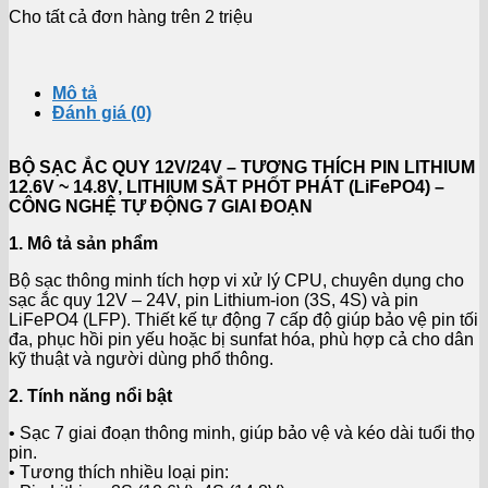
Cho tất cả đơn hàng trên 2 triệu
Mô tả
Đánh giá (0)
BỘ SẠC ẮC QUY 12V/24V – TƯƠNG THÍCH PIN LITHIUM
12.6V ~ 14.8V, LITHIUM SẮT PHỐT PHÁT (LiFePO4) –
CÔNG NGHỆ TỰ ĐỘNG 7 GIAI ĐOẠN
1. Mô tả sản phẩm
Bộ sạc thông minh tích hợp vi xử lý CPU, chuyên dụng cho
sạc ắc quy 12V – 24V, pin Lithium-ion (3S, 4S) và pin
LiFePO4 (LFP). Thiết kế tự động 7 cấp độ giúp bảo vệ pin tối
đa, phục hồi pin yếu hoặc bị sunfat hóa, phù hợp cả cho dân
kỹ thuật và người dùng phổ thông.
2. Tính năng nổi bật
• Sạc 7 giai đoạn thông minh, giúp bảo vệ và kéo dài tuổi thọ
pin.
• Tương thích nhiều loại pin: