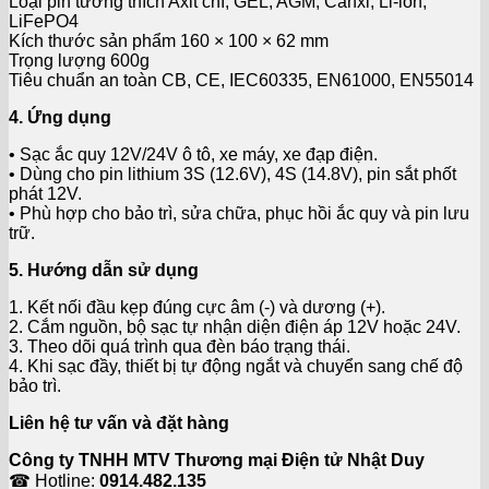
Loại pin tương thích Axit chì, GEL, AGM, Canxi, Li-ion,
LiFePO4
Kích thước sản phẩm 160 × 100 × 62 mm
Trọng lượng 600g
Tiêu chuẩn an toàn CB, CE, IEC60335, EN61000, EN55014
4. Ứng dụng
• Sạc ắc quy 12V/24V ô tô, xe máy, xe đạp điện.
• Dùng cho pin lithium 3S (12.6V), 4S (14.8V), pin sắt phốt
phát 12V.
• Phù hợp cho bảo trì, sửa chữa, phục hồi ắc quy và pin lưu
trữ.
5. Hướng dẫn sử dụng
1. Kết nối đầu kẹp đúng cực âm (-) và dương (+).
2. Cắm nguồn, bộ sạc tự nhận diện điện áp 12V hoặc 24V.
3. Theo dõi quá trình qua đèn báo trạng thái.
4. Khi sạc đầy, thiết bị tự động ngắt và chuyển sang chế độ
bảo trì.
Liên hệ tư vấn và đặt hàng
Công ty TNHH MTV Thương mại Điện tử Nhật Duy
☎ Hotline:
0914.482.135