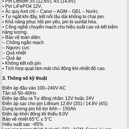
• Pin Lithium 3S (12.6V), 4S (14.8V)
• Pin LiFePO4 12V,
• Ắc quy Axit chì – Canxi – AGM – GEL – Nước.
• Tự ngắt khi đầy, kết nối lâu dài không lo chai pin.
• Khả năng phục hồi pin yếu, pin bị sunfat hóa.
• Công nghệ chuyển mạch cho hiệu suất cao và tiết kiệm
năng lượng.
• Bảo vệ toàn diện:
– Chống ngắn mạch
– Ngược cực
– Quá nhiệt
– Quá áp
• Không kết nối pin
• Tích hợp quạt làm mát chủ động khi nhiệt độ cao.
3. Thông số kỹ thuật
Điện áp đầu vào 100–240V AC
Tần số 50–60Hz
Điện áp đầu ra Tự động nhận: 12V hoặc 24V
Điện áp sạc cho pin Lithium 12.6V (3S) / 14.8V (4S)
Dung lượng pin hỗ trợ 6Ah – 150Ah
Điện áp khởi động tối thiểu 8.0V
Bảo vệ nhiệt 65°C ± 5°C
Hiệu suất sạc ~85%