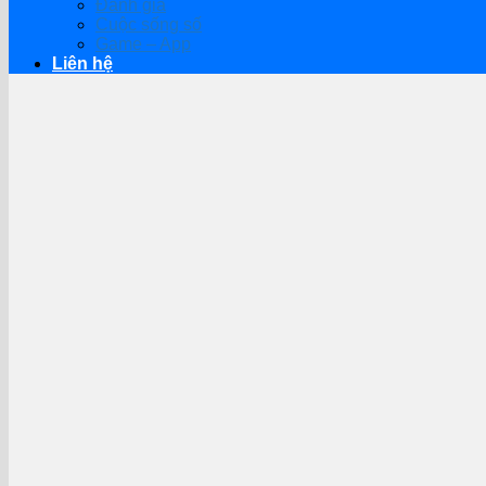
Đánh giá
Cuộc sống số
Game – App
Liên hệ