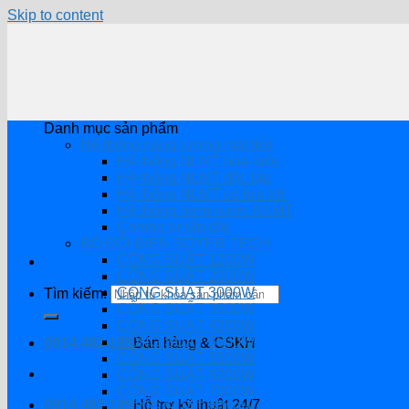
Skip to content
Danh mục sản phẩm
Hệ thống năng lượng mặt trời
Hệ thống NLMT hòa lưới
Hệ thông NLMT độc lập
Hệ thống NLMT có lưu trữ
Hệ thống bơm nước NLMT
Combo tự lắp đặt
BỘ ĐỔI ĐIỆN SOYER TECH
CÔNG SUẤT 1200W
CÔNG SUẤT 2000W
CÔNG SUẤT 3000W
Tìm kiếm:
CÔNG SUẤT 3500W
CÔNG SUẤT 4200W
CÔNG SUẤT 5000W
0914.482.135
Bán hàng & CSKH
CÔNG SUẤT 5500W
CÔNG SUẤT 6200W
CÔNG SUẤT 7000W
0914.482.135
Hỗ trợ kỹ thuật 24/7
CÔNG SUẤT 8000W