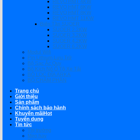
REVO HMT 4KW
REVO HMT 6KW
REVO HMT 8KW
REVO HMT 11KW
Biến Tần SUOER
SUOER 2.2KW
SUOER 3.2KW
SUOER 4.2KW
SUOER 6.2KW
Modul Wifi
Pin Lithium Lưu Trữ
Bộ Sạc Ắc Quy
Bộ Kích Nổ Ô Tô Xe Tải
BỘ LỌC ĐĨA ARKA
BỘ CHÂM PHÂN
Trang chủ
Giới thiệu
Sản phẩm
Chính sách bảo hành
Khuyến mãi
Tuyển dụng
Tin tức
Thị trường
Mẹo hay