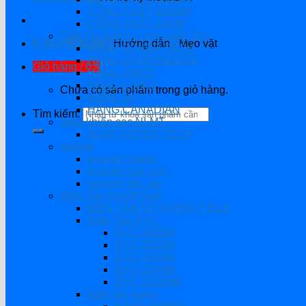
CÔNG SUẤT 8200W
CÔNG SUẤT 11KW
Tấm Pin Năng Lượng Mặt Trời
K.NGHIỆM HAY
Hướng dẫn - Mẹo vặt
HÃNG SOYER TECH
HÃNG ASTRONERGY
Giỏ hàng /
0
₫
HÃNG JINKO
HÃNG LONGI
Chưa có sản phẩm trong giỏ hàng.
HÃNG JA
HÃNG CANADIAN
Tìm kiếm:
Điều khiển sạc NLMT
NLMT SOYER TECH
Inverter
Inverter hybrid
Inverter hòa lưới
Inverter độc lập
Biến Tần On/Off Grid
BIẾN TẦN ST-SOYER TECH
Biến Tần EVO
EVO 1600W
EVO 3000W
EVO 4200W
EVO 6200W
EVO 10200W
Biến tần SaKo