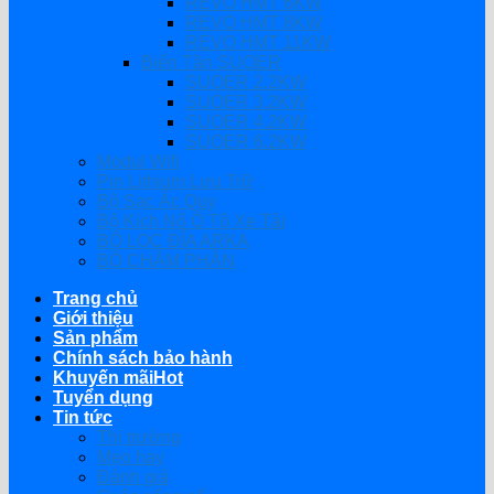
REVO HMT 6KW
REVO HMT 8KW
REVO HMT 11KW
Biến Tần SUOER
SUOER 2.2KW
SUOER 3.2KW
SUOER 4.2KW
SUOER 6.2KW
Modul Wifi
Pin Lithium Lưu Trữ
Bộ Sạc Ắc Quy
Bộ Kích Nổ Ô Tô Xe Tải
BỘ LỌC ĐĨA ARKA
BỘ CHÂM PHÂN
Trang chủ
Giới thiệu
Sản phẩm
Chính sách bảo hành
Khuyến mãi
Tuyển dụng
Tin tức
Thị trường
Mẹo hay
Đánh giá