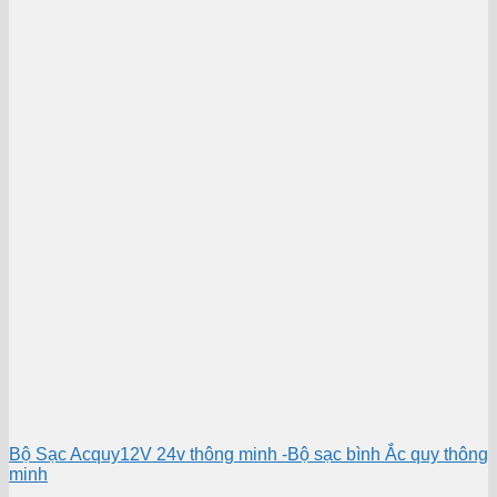
Bộ Sạc Acquy12V 24v thông minh -Bộ sạc bình Ắc quy thông
minh