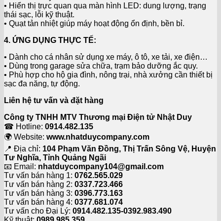
• Hiển thị trực quan qua màn hình LED: dung lượng, trạng
thái sạc, lỗi kỹ thuật.
• Quạt tản nhiệt giúp máy hoạt động ổn định, bền bỉ.
4. ỨNG DỤNG THỰC TẾ:
• Dành cho cá nhân sử dụng xe máy, ô tô, xe tải, xe điện…
• Dùng trong garage sửa chữa, trạm bảo dưỡng ắc quy.
• Phù hợp cho hộ gia đình, nông trại, nhà xưởng cần thiết bị
sạc đa năng, tự động.
Liên hệ tư vấn và đặt hàng
Công ty TNHH MTV Thương mại Điện tử Nhật Duy
☎ Hotline:
0914.482.135
🌍 Website:
www.nhatduycompany.com
📍 Địa chỉ:
104 Phạm Văn Đồng, Thị Trấn Sông Vệ, Huyện
Tư Nghĩa, Tỉnh Quảng Ngãi
📧 Email:
nhatduycompany104@gmail.com
Tư vấn bán hàng 1:
0762.565.029
Tư vấn bán hàng 2:
0337.723.466
Tư vấn bán hàng 3:
0396.773.163
Tư vấn bán hàng 4:
0377.681.074
Tư vấn cho Đại Lý:
0914.482.135-0392.983.490
Kỹ thuật:
0989.985.359