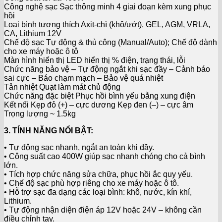
Công nghệ sạc Sạc thông minh 4 giai đoạn kèm xung phục
hồi
Loại bình tương thích Axit-chì (khô/ướt), GEL, AGM, VRLA,
CA, Lithium 12V
Chế độ sạc Tự động & thủ công (Manual/Auto); Chế độ dành
cho xe máy hoặc ô tô
Màn hình hiển thị LED hiển thị % điện, trạng thái, lỗi
Chức năng bảo vệ – Tự động ngắt khi sạc đầy – Cảnh báo
sai cực – Báo chạm mạch – Bảo vệ quá nhiệt
Tản nhiệt Quạt làm mát chủ động
Chức năng đặc biệt Phục hồi bình yếu bằng xung điện
Kết nối Kẹp đỏ (+) – cực dương Kẹp đen (–) – cực âm
Trọng lượng ~ 1.5kg
3. TÍNH NĂNG NỔI BẬT:
• Tự động sạc nhanh, ngắt an toàn khi đầy.
• Công suất cao 400W giúp sạc nhanh chóng cho cả bình
lớn.
• Tích hợp chức năng sửa chữa, phục hồi ắc quy yếu.
• Chế độ sạc phù hợp riêng cho xe máy hoặc ô tô.
• Hỗ trợ sạc đa dạng các loại bình: khô, nước, kín khí,
Lithium.
• Tự động nhận diện điện áp 12V hoặc 24V – không cần
điều chỉnh tay.