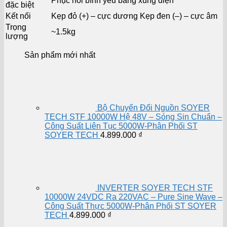
Phục hồi bình yếu bằng xung điện
đặc biệt
Kết nối
Kẹp đỏ (+) – cực dương Kẹp đen (–) – cực âm
Trọng
~1.5kg
lượng
Sản phẩm mới nhất
Bộ Chuyển Đổi Nguồn SOYER
TECH STF 10000W Hệ 48V – Sóng Sin Chuẩn –
Công Suất Liên Tục 5000W-Phân Phối ST
SOYER TECH
4.899.000
₫
INVERTER SOYER TECH STF
10000W 24VDC Ra 220VAC – Pure Sine Wave –
Công Suất Thực 5000W-Phân Phối ST SOYER
TECH
4.899.000
₫