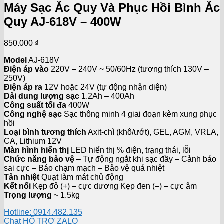
Máy Sạc Ắc Quy Và Phục Hồi Bình Ắc
Quy AJ-618V – 400W
850.000
₫
Model
AJ-618V
Điện áp vào
220V – 240V ~ 50/60Hz (tương thích 130V –
250V)
Điện áp ra
12V hoặc 24V (tự động nhận diện)
Dải dung lượng sạc
1.2Ah – 400Ah
Công suất tối đa
400W
Công nghệ sạc
Sạc thông minh 4 giai đoạn kèm xung phục
hồi
Loại bình tương thích
Axit-chì (khô/ướt), GEL, AGM, VRLA,
CA, Lithium 12V
Màn hình hiển thị
LED hiển thị % điện, trạng thái, lỗi
Chức năng bảo vệ
– Tự động ngắt khi sạc đầy – Cảnh báo
sai cực – Báo chạm mạch – Bảo vệ quá nhiệt
Tản nhiệt
Quạt làm mát chủ động
Kết nối
Kẹp đỏ (+) – cực dương Kẹp đen (–) – cực âm
Trọng lượng
~ 1.5kg
Hotline: 0914.482.135
Chat HỔ TRỢ ZALO