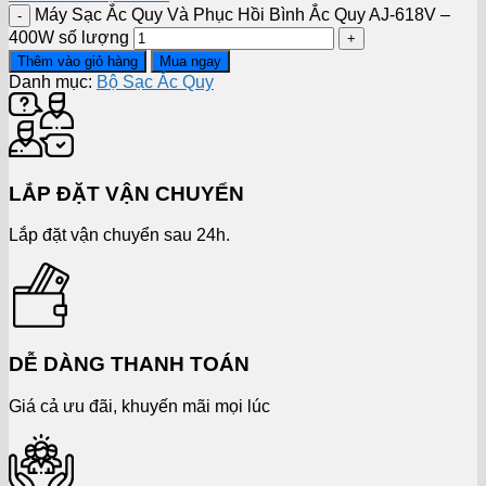
Máy Sạc Ắc Quy Và Phục Hồi Bình Ắc Quy AJ-618V –
400W số lượng
Thêm vào giỏ hàng
Mua ngay
Danh mục:
Bộ Sạc Ắc Quy
LẮP ĐẶT VẬN CHUYỂN
Lắp đặt vận chuyển sau 24h.
DỄ DÀNG THANH TOÁN
Giá cả ưu đãi, khuyến mãi mọi lúc