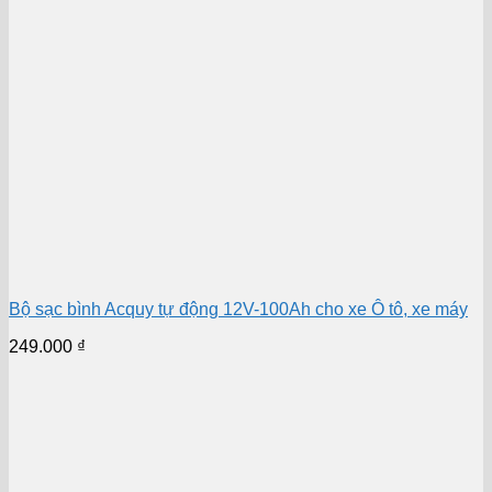
Bộ sạc bình Acquy tự động 12V-100Ah cho xe Ô tô, xe máy
249.000
₫