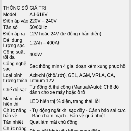
THÔNG SỐ
GIÁ TRỊ
Model
AJ-618V
Điện áp vào
220V – 240V
Tần số
50/60Hz
Điện áp ra
12V hoặc 24V (tự động nhận diện)
Dải dung
1.2Ah – 400Ah
lượng sạc
Công suất
400W
tối đa
Công nghệ
Sạc thông minh 4 giai đoạn kèm xung phục hồi
sạc
Loại bình
Axit-chì (khô/ướt), GEL, AGM, VRLA, CA,
tương thích
Lithium 12V
Tự động & thủ công (Manual/Auto); Chế độ
Chế độ sạc
dành cho xe máy hoặc ô tô
Màn hình
LED hiển thị % điện, trạng thái, lỗi
hiển thị
Chức năng
- Tự động ngắt khi sạc đầy - Cảnh báo sai cực
bảo vệ
- Báo chạm mạch - Bảo vệ quá nhiệt
Tản nhiệt
Quạt làm mát chủ động
Chức năng