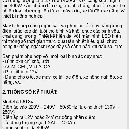
với dung lượng từ 1.2Ah đến 400Ah. Với công suất mạnh
mẽ 400W, sản phẩm đáp ứng nhanh chóng nhu cầu sạc cho
nhiều loại phương tiện từ xe máy, ô tô, xe tải đến xe nâng và
thiết bị nông nghiệp.
Máy tích hợp công nghệ sạc và phục hồi ắc quy bằng xung
điện, giúp kéo dài tuổi thọ bình và khôi phục các bình yếu,
chai dung lượng. Thiết kế hiện đại với màn hình LED hiển
thị thông số thời gian thực, quạt tản nhiệt hiệu quả, chức
năng tự động ngắt khi sạc đầy và cảnh báo khi đấu sai cực.
Sản phẩm phù hợp với mọi loại bình ắc quy như:
• Bình axit-chì khô, ướt
• AGM, GEL, VRLA, CA
• Pin Lithium 12V
• Dùng cho ô tô, xe máy, xe tải, xe điện, xe nông nghiệp, xe
nâng, v.v.
2. THÔNG SỐ KỸ THUẬT:
Model AJ-618V
Điện áp vào 220V – 240V ~ 50/60Hz (tương thích 130V –
250V)
Điện áp ra 12V hoặc 24V (tự động nhận diện)
Dải dung lượng sạc 1.2Ah – 400Ah
Công suất tối đa 400W