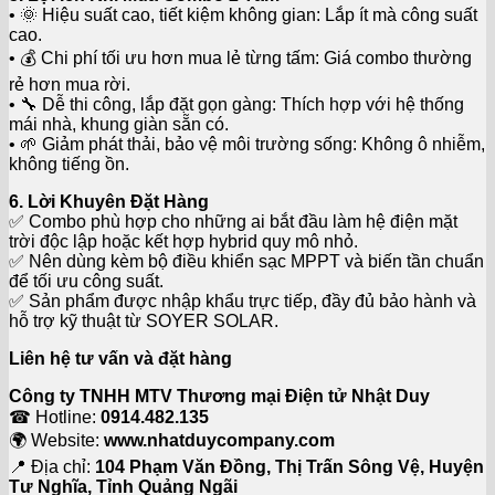
• 🌞 Hiệu suất cao, tiết kiệm không gian: Lắp ít mà công suất
cao.
• 💰 Chi phí tối ưu hơn mua lẻ từng tấm: Giá combo thường
rẻ hơn mua rời.
• 🔧 Dễ thi công, lắp đặt gọn gàng: Thích hợp với hệ thống
mái nhà, khung giàn sẵn có.
• 🌱 Giảm phát thải, bảo vệ môi trường sống: Không ô nhiễm,
không tiếng ồn.
6. Lời Khuyên Đặt Hàng
✅ Combo phù hợp cho những ai bắt đầu làm hệ điện mặt
trời độc lập hoặc kết hợp hybrid quy mô nhỏ.
✅ Nên dùng kèm bộ điều khiển sạc MPPT và biến tần chuẩn
để tối ưu công suất.
✅ Sản phẩm được nhập khẩu trực tiếp, đầy đủ bảo hành và
hỗ trợ kỹ thuật từ SOYER SOLAR.
Liên hệ tư vấn và đặt hàng
Công ty TNHH MTV Thương mại Điện tử Nhật Duy
☎ Hotline:
0914.482.135
🌍 Website:
www.nhatduycompany.com
📍 Địa chỉ:
104 Phạm Văn Đồng, Thị Trấn Sông Vệ, Huyện
Tư Nghĩa, Tỉnh Quảng Ngãi