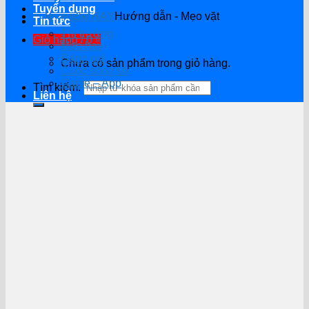
Tuyển dụng
K.NGHIỆM HAY
Hướng dẫn - Mẹo vặt
Tin tức
Thị trường
Giỏ hàng /
0
₫
Mẹo hay
Đánh giá
Chưa có sản phẩm trong giỏ hàng.
Cuộc sống số
Game – App
Tìm kiếm:
Liên hệ