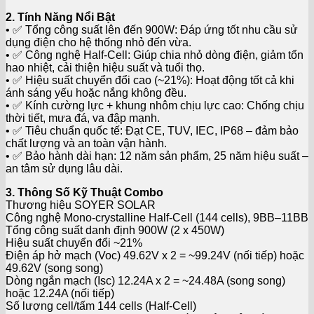
2. Tính Năng Nổi Bật
• ✅ Tổng công suất lên đến 900W: Đáp ứng tốt nhu cầu sử
dụng điện cho hệ thống nhỏ đến vừa.
• ✅ Công nghệ Half-Cell: Giúp chia nhỏ dòng điện, giảm tổn
hao nhiệt, cải thiện hiệu suất và tuổi thọ.
• ✅ Hiệu suất chuyển đổi cao (~21%): Hoạt động tốt cả khi
ánh sáng yếu hoặc nắng không đều.
• ✅ Kính cường lực + khung nhôm chịu lực cao: Chống chịu
thời tiết, mưa đá, va đập mạnh.
• ✅ Tiêu chuẩn quốc tế: Đạt CE, TUV, IEC, IP68 – đảm bảo
chất lượng và an toàn vận hành.
• ✅ Bảo hành dài hạn: 12 năm sản phẩm, 25 năm hiệu suất –
an tâm sử dụng lâu dài.
3. Thông Số Kỹ Thuật Combo
Thương hiệu SOYER SOLAR
Công nghệ Mono-crystalline Half-Cell (144 cells), 9BB–11BB
Tổng công suất danh định 900W (2 x 450W)
Hiệu suất chuyển đổi ~21%
Điện áp hở mạch (Voc) 49.62V x 2 = ~99.24V (nối tiếp) hoặc
49.62V (song song)
Dòng ngắn mạch (Isc) 12.24A x 2 = ~24.48A (song song)
hoặc 12.24A (nối tiếp)
Số lượng cell/tấm 144 cells (Half-Cell)