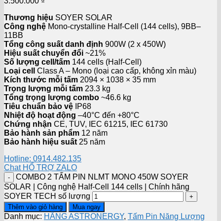
3.500.000
₫
Thương hiệu
SOYER SOLAR
Công nghệ
Mono-crystalline Half-Cell (144 cells), 9BB–
11BB
Tổng công suất danh định
900W (2 x 450W)
Hiệu suất chuyển đổi
~21%
Số lượng cell/tấm
144 cells (Half-Cell)
Loại cell
Class A – Mono (loại cao cấp, không xỉn màu)
Kích thước mỗi tấm
2094 × 1038 × 35 mm
Trọng lượng mỗi tấm
23.3 kg
Tổng trọng lượng combo
~46.6 kg
Tiêu chuẩn bảo vệ
IP68
Nhiệt độ hoạt động
–40°C đến +80°C
Chứng nhận
CE, TUV, IEC 61215, IEC 61730
Bảo hành sản phẩm
12 năm
Bảo hành hiệu suất
25 năm
Hotline: 0914.482.135
Chat HỔ TRỢ ZALO
COMBO 2 TẤM PIN NLMT MONO 450W SOYER
SOLAR | Công nghệ Half-Cell 144 cells | Chính hãng
SOYER TECH số lượng
Thêm vào giỏ hàng
Mua ngay
Danh mục:
HÃNG ASTRONERGY
,
Tấm Pin Năng Lượng