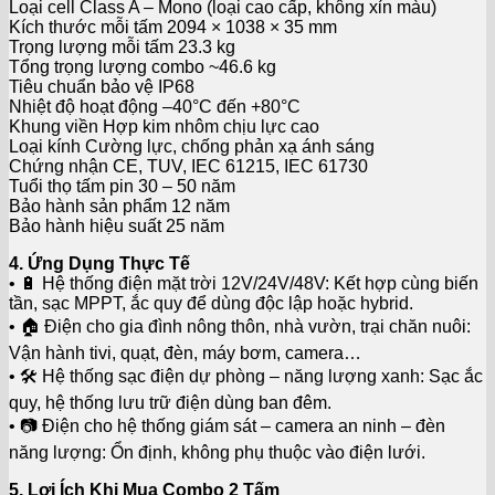
Loại cell Class A – Mono (loại cao cấp, không xỉn màu)
Kích thước mỗi tấm 2094 × 1038 × 35 mm
Trọng lượng mỗi tấm 23.3 kg
Tổng trọng lượng combo ~46.6 kg
Tiêu chuẩn bảo vệ IP68
Nhiệt độ hoạt động –40°C đến +80°C
Khung viền Hợp kim nhôm chịu lực cao
Loại kính Cường lực, chống phản xạ ánh sáng
Chứng nhận CE, TUV, IEC 61215, IEC 61730
Tuổi thọ tấm pin 30 – 50 năm
Bảo hành sản phẩm 12 năm
Bảo hành hiệu suất 25 năm
4. Ứng Dụng Thực Tế
• 🔋 Hệ thống điện mặt trời 12V/24V/48V: Kết hợp cùng biến
tần, sạc MPPT, ắc quy để dùng độc lập hoặc hybrid.
• 🏠 Điện cho gia đình nông thôn, nhà vườn, trại chăn nuôi:
Vận hành tivi, quạt, đèn, máy bơm, camera…
• 🛠️ Hệ thống sạc điện dự phòng – năng lượng xanh: Sạc ắc
quy, hệ thống lưu trữ điện dùng ban đêm.
• 📷 Điện cho hệ thống giám sát – camera an ninh – đèn
năng lượng: Ổn định, không phụ thuộc vào điện lưới.
5. Lợi Ích Khi Mua Combo 2 Tấm