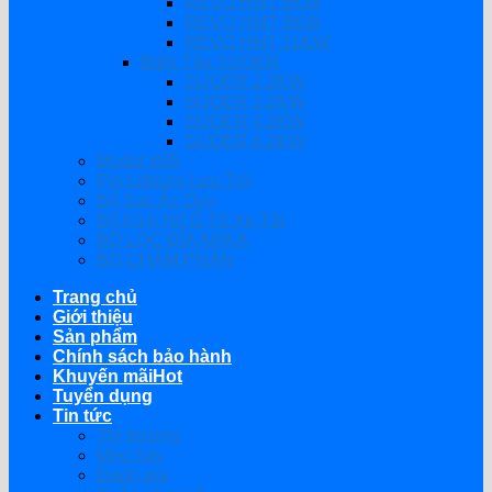
REVO HMT 6KW
REVO HMT 8KW
REVO HMT 11KW
Biến Tần SUOER
SUOER 2.2KW
SUOER 3.2KW
SUOER 4.2KW
SUOER 6.2KW
Modul Wifi
Pin Lithium Lưu Trữ
Bộ Sạc Ắc Quy
Bộ Kích Nổ Ô Tô Xe Tải
BỘ LỌC ĐĨA ARKA
BỘ CHÂM PHÂN
Trang chủ
Giới thiệu
Sản phẩm
Chính sách bảo hành
Khuyến mãi
Tuyển dụng
Tin tức
Thị trường
Mẹo hay
Đánh giá