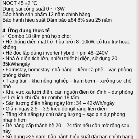
NOCT 45 ±2 ºC
Dung sai công suất 0 ~ +3W
Bảo hành sản phẩm 12 năm chính hãng
Bảo hành hiệu suất Đảm bảo ≥84.8% sau 25 năm
4. Ứng dụng thực tế
✅ Combo 18 tấm phù hợp cho:
• Hệ thống điện mặt trời hòa lưới 8–10kW, có lưu trữ hoặc
không
• Hệ độc lập dùng inverter hybrid + pin 48–240V
• Nhà ở diện tích lớn, nhiều thiết bị điện, sử dụng 20–
35kWh/ngày
• Farmstay, homestay, nhà hàng – tiệm cà phê – văn phòng –
phòng khám
• Trang trại – khu nông nghiệp – trạm bơm – xưởng sơ chế
nhỏ
• Khu vực xa lưới điện, cần nguồn điện ổn định – dự phòng
✅ Lợi ích khi đầu tư combo 18 tấm
• Sản lượng điện hằng ngày lớn: 34 – 42kWh/ngày
• Giảm ngay 2.5 – 3.5 triệu đồng/tháng tiền điện
• Tăng khả năng tự chủ năng lượng – sạc pin dự phòng
nhanh hơn
• Dễ nâng cấp thành hệ 20 – 24 tấm nếu cần mở rộng sau
này
• Sử dụng >25 năm, bảo hành hiệu suất dài hạn chính hãng