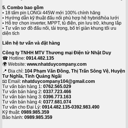
5. Combo bao gồm
• 18 tấm pin LONGi 445W mới 100% chính hãng
• Hướng dẫn kỹ thuật đấu nối phù hợp hệ hybrid/hòa lưới
• Hỗ trợ chọn inverter, MPPT, tủ điện, pin lưu trữ, khung lắp
• Tư vấn sơ đồ đấu nối, tải trọng, bố trí giàn khung tối ưu
diện tích
Liên hệ tư vấn và đặt hàng
Công ty TNHH MTV Thương mại Điện tử Nhật Duy
☎ Hotline:
0914.482.135
🌍 Website:
www.nhatduycompany.com
📍 Địa chỉ:
104 Phạm Văn Đồng, Thị Trấn Sông Vệ, Huyện
Tư Nghĩa, Tỉnh Quảng Ngãi
📧 Email:
nhatduycompany104@gmail.com
Tư vấn bán hàng 1:
0762.565.029
Tư vấn bán hàng 2:
0337.723.466
Tư vấn bán hàng 3:
0396.773.163
Tư vấn bán hàng 4:
0377.681.074
Tư vấn cho Đại Lý:
0914.482.135-0392.983.490
Kỹ thuật:
0989.985.359
Bảo hành:
0989.985.359