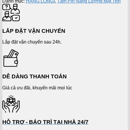
Danh mục:
HÃNG LONGI
,
Tấm Pin Năng Lượng Mặt Trời
LẮP ĐẶT VẬN CHUYỂN
Lắp đặt vận chuyển sau 24h.
DỄ DÀNG THANH TOÁN
Giá cả ưu đãi, khuyến mãi mọi lúc
HỖ TRỢ - BẢO TRÌ TẠI NHÀ 24/7