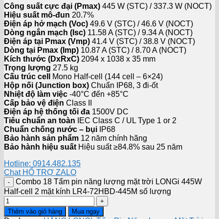
Công suất cực đại (Pmax)
445 W (STC) / 337.3 W (NOCT)
Hiệu suất mô-đun
20.7%
Điện áp hở mạch (Voc)
49.6 V (STC) / 46.6 V (NOCT)
Dòng ngắn mạch (Isc)
11.58 A (STC) / 9.34 A (NOCT)
Điện áp tại Pmax (Vmp)
41.4 V (STC) / 38.8 V (NOCT)
Dòng tại Pmax (Imp)
10.87 A (STC) / 8.70 A (NOCT)
Kích thước (DxRxC)
2094 x 1038 x 35 mm
Trọng lượng
27.5 kg
Cấu trúc cell
Mono Half-cell (144 cell – 6×24)
Hộp nối (Junction box)
Chuẩn IP68, 3 đi-ốt
Nhiệt độ làm việc
-40°C đến +85°C
Cấp bảo vệ điện
Class II
Điện áp hệ thống tối đa
1500V DC
Tiêu chuẩn an toàn
IEC Class C / UL Type 1 or 2
Chuẩn chống nước – bụi
IP68
Bảo hành sản phẩm
12 năm chính hãng
Bảo hành hiệu suất
Hiệu suất ≥84.8% sau 25 năm
Hotline: 0914.482.135
Chat HỔ TRỢ ZALO
Combo 18 Tấm pin năng lượng mặt trời LONGi 445W
Half-cell 2 mặt kính LR4-72HBD-445M số lượng
Thêm vào giỏ hàng
Mua ngay