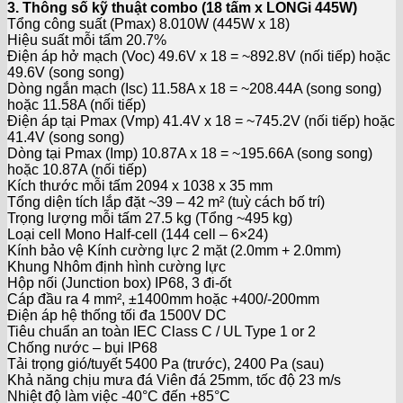
3. Thông số kỹ thuật combo (18 tấm x LONGi 445W)
Tổng công suất (Pmax) 8.010W (445W x 18)
Hiệu suất mỗi tấm 20.7%
Điện áp hở mạch (Voc) 49.6V x 18 = ~892.8V (nối tiếp) hoặc
49.6V (song song)
Dòng ngắn mạch (Isc) 11.58A x 18 = ~208.44A (song song)
hoặc 11.58A (nối tiếp)
Điện áp tại Pmax (Vmp) 41.4V x 18 = ~745.2V (nối tiếp) hoặc
41.4V (song song)
Dòng tại Pmax (Imp) 10.87A x 18 = ~195.66A (song song)
hoặc 10.87A (nối tiếp)
Kích thước mỗi tấm 2094 x 1038 x 35 mm
Tổng diện tích lắp đặt ~39 – 42 m² (tuỳ cách bố trí)
Trọng lượng mỗi tấm 27.5 kg (Tổng ~495 kg)
Loại cell Mono Half-cell (144 cell – 6×24)
Kính bảo vệ Kính cường lực 2 mặt (2.0mm + 2.0mm)
Khung Nhôm định hình cường lực
Hộp nối (Junction box) IP68, 3 đi-ốt
Cáp đầu ra 4 mm², ±1400mm hoặc +400/-200mm
Điện áp hệ thống tối đa 1500V DC
Tiêu chuẩn an toàn IEC Class C / UL Type 1 or 2
Chống nước – bụi IP68
Tải trọng gió/tuyết 5400 Pa (trước), 2400 Pa (sau)
Khả năng chịu mưa đá Viên đá 25mm, tốc độ 23 m/s
Nhiệt độ làm việc -40°C đến +85°C