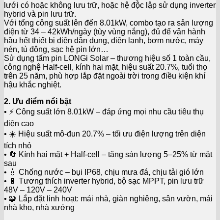
lưới có hoặc không lưu trữ, hoặc hệ độc lập sử dụng inverter
hybrid và pin lưu trữ.
Với tổng công suất lên đến 8.01kW, combo tạo ra sản lượng
điện từ 34 – 42kWh/ngày (tùy vùng nắng), đủ để vận hành
hầu hết thiết bị điện dân dụng, điện lạnh, bơm nước, máy
nén, tủ đông, sạc hệ pin lớn…
Sử dụng tấm pin LONGi Solar – thương hiệu số 1 toàn cầu,
công nghệ Half-cell, kính hai mặt, hiệu suất 20.7%, tuổi thọ
trên 25 năm, phù hợp lắp đặt ngoài trời trong điều kiện khí
hậu khắc nghiệt.
2. Ưu điểm nổi bật
• ⚡ Công suất lớn 8.01kW – đáp ứng mọi nhu cầu tiêu thụ
điện cao
• ☀️ Hiệu suất mô-đun 20.7% – tối ưu điện lượng trên diện
tích nhỏ
• 🔄 Kính hai mặt + Half-cell – tăng sản lượng 5–25% từ mặt
sau
• 💧 Chống nước – bụi IP68, chịu mưa đá, chịu tải gió lớn
• 🔋 Tương thích inverter hybrid, bộ sạc MPPT, pin lưu trữ
48V – 120V – 240V
• 🧩 Lắp đặt linh hoạt: mái nhà, giàn nghiêng, sân vườn, mái
nhà kho, nhà xưởng