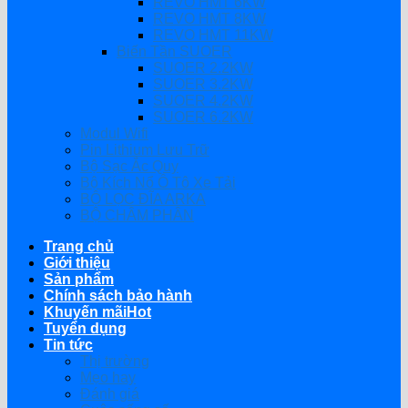
REVO HMT 6KW
REVO HMT 8KW
REVO HMT 11KW
Biến Tần SUOER
SUOER 2.2KW
SUOER 3.2KW
SUOER 4.2KW
SUOER 6.2KW
Modul Wifi
Pin Lithium Lưu Trữ
Bộ Sạc Ắc Quy
Bộ Kích Nổ Ô Tô Xe Tải
BỘ LỌC ĐĨA ARKA
BỘ CHÂM PHÂN
Trang chủ
Giới thiệu
Sản phẩm
Chính sách bảo hành
Khuyến mãi
Tuyển dụng
Tin tức
Thị trường
Mẹo hay
Đánh giá