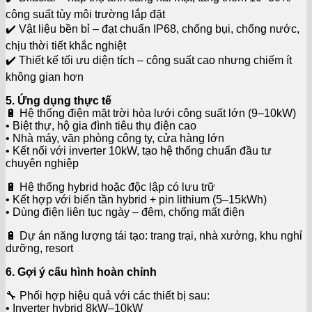
công suất tùy môi trường lắp đặt
✔️ Vật liệu bền bỉ – đạt chuẩn IP68, chống bụi, chống nước,
chịu thời tiết khắc nghiệt
✔️ Thiết kế tối ưu diện tích – công suất cao nhưng chiếm ít
không gian hơn
5. Ứng dụng thực tế
🔋 Hệ thống điện mặt trời hòa lưới công suất lớn (9–10kW)
• Biệt thự, hộ gia đình tiêu thụ điện cao
• Nhà máy, văn phòng công ty, cửa hàng lớn
• Kết nối với inverter 10kW, tạo hệ thống chuẩn đầu tư
chuyên nghiệp
🔋 Hệ thống hybrid hoặc độc lập có lưu trữ
• Kết hợp với biến tần hybrid + pin lithium (5–15kWh)
• Dùng điện liên tục ngày – đêm, chống mất điện
🔋 Dự án năng lượng tái tạo: trang trại, nhà xưởng, khu nghỉ
dưỡng, resort
6. Gợi ý cấu hình hoàn chỉnh
🔧 Phối hợp hiệu quả với các thiết bị sau:
• Inverter hybrid 8kW–10kW