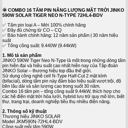
🌞 COMBO 16 TẤM PIN NĂNG LƯỢNG MẶT TRỜI JINKO
590W SOLAR TIGER NEO N-TYPE 72HL4-BDV
✅ Tấm pin loại A – Mới 100% chính hãng
✅ Đầy đủ chứng từ CO – CQ
✅ Bảo hành chính hãng: 12 năm sản phẩm | 30 năm hiệu
suất
✅ Tổng công suất: 9.440W (9.44kW)
1. Mô tả sản phẩm
JINKO 590W Tiger Neo N-Type là một trong những dòng tấm
pin hiện đại và hiệu suất cao nhất hiện nay của Tập đoàn
JINKO Solar – thương hiệu top đầu thế giới.
Sử dụng công nghệ cell N-Type Half-Cut 2 mặt kính
(bifacial), dòng tấm pin này đảm bảo hiệu suất vượt trội, độ
bền lâu dài và sản lượng cao trong suốt 30 năm.
Combo 16 tấm pin – tổng công suất 9.44kW, thích hợp cho
các hệ điện mặt trời hòa lưới, hybrid lưu trữ quy mô lớn, biệt
thự, trang trại, doanh nghiệp tiêu thụ nhiều điện năng.
2. Thông số kỹ thuật
Thương hiệu JINKO SOLAR
Model JKM590N-72HL4-BDV
Công suất mỗi tấm 590W