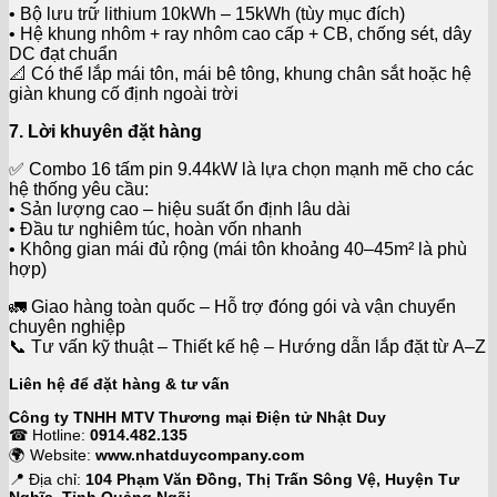
• Bộ lưu trữ lithium 10kWh – 15kWh (tùy mục đích)
• Hệ khung nhôm + ray nhôm cao cấp + CB, chống sét, dây
DC đạt chuẩn
📐 Có thể lắp mái tôn, mái bê tông, khung chân sắt hoặc hệ
giàn khung cố định ngoài trời
7. Lời khuyên đặt hàng
✅ Combo 16 tấm pin 9.44kW là lựa chọn mạnh mẽ cho các
hệ thống yêu cầu:
• Sản lượng cao – hiệu suất ổn định lâu dài
• Đầu tư nghiêm túc, hoàn vốn nhanh
• Không gian mái đủ rộng (mái tôn khoảng 40–45m² là phù
hợp)
🚛 Giao hàng toàn quốc – Hỗ trợ đóng gói và vận chuyển
chuyên nghiệp
📞 Tư vấn kỹ thuật – Thiết kế hệ – Hướng dẫn lắp đặt từ A–Z
Liên hệ để đặt hàng & tư vấn
Công ty TNHH MTV Thương mại Điện tử Nhật Duy
☎ Hotline:
0914.482.135
🌍 Website:
www.nhatduycompany.com
📍 Địa chỉ:
104 Phạm Văn Đồng, Thị Trấn Sông Vệ, Huyện Tư
Nghĩa, Tỉnh Quảng Ngãi