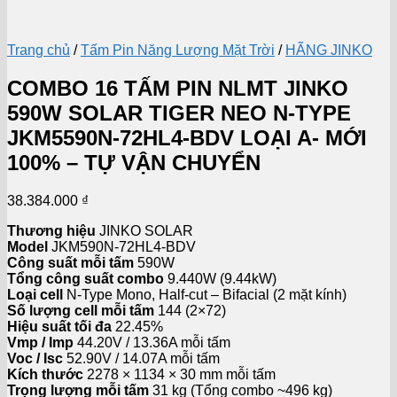
Trang chủ
/
Tấm Pin Năng Lượng Mặt Trời
/
HÃNG JINKO
COMBO 16 TẤM PIN NLMT JINKO
590W SOLAR TIGER NEO N-TYPE
JKM5590N-72HL4-BDV LOẠI A- MỚI
100% – TỰ VẬN CHUYỂN
38.384.000
₫
Thương hiệu
JINKO SOLAR
Model
JKM590N-72HL4-BDV
Công suất mỗi tấm
590W
Tổng công suất combo
9.440W (9.44kW)
Loại cell
N-Type Mono, Half-cut – Bifacial (2 mặt kính)
Số lượng cell mỗi tấm
144 (2×72)
Hiệu suất tối đa
22.45%
Vmp / Imp
44.20V / 13.36A mỗi tấm
Voc / Isc
52.90V / 14.07A mỗi tấm
Kích thước
2278 × 1134 × 30 mm mỗi tấm
Trọng lượng mỗi tấm
31 kg (Tổng combo ~496 kg)