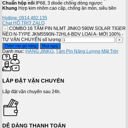
Chuẩn hộp nối
IP68, 3 diode chống dòng ngược
Khung
Hợp kim nhôm cao cấp, chống ăn mòn, siêu bền
Hotline: 0914.482.135
Chat HỔ TRỢ ZALO
COMBO 16 TẤM PIN NLMT JINKO 590W SOLAR TIGER
NEO N-TYPE JKM5590N-72HL4-BDV LOẠI A- MỚI 100% -
TỰ VẬN CHUYỂN số lượng
Thêm vào giỏ hàng
Mua ngay
Danh mục:
HÃNG JINKO
,
Tấm Pin Năng Lượng Mặt Trời
LẮP ĐẶT VẬN CHUYỂN
Lắp đặt vận chuyển sau 24h.
DỄ DÀNG THANH TOÁN