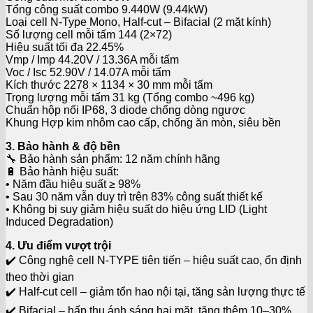
Tổng công suất combo 9.440W (9.44kW)
Loại cell N-Type Mono, Half-cut – Bifacial (2 mặt kính)
Số lượng cell mỗi tấm 144 (2×72)
Hiệu suất tối đa 22.45%
Vmp / Imp 44.20V / 13.36A mỗi tấm
Voc / Isc 52.90V / 14.07A mỗi tấm
Kích thước 2278 × 1134 × 30 mm mỗi tấm
Trọng lượng mỗi tấm 31 kg (Tổng combo ~496 kg)
Chuẩn hộp nối IP68, 3 diode chống dòng ngược
Khung Hợp kim nhôm cao cấp, chống ăn mòn, siêu bền
3. Bảo hành & độ bền
🔧 Bảo hành sản phẩm: 12 năm chính hãng
🔋 Bảo hành hiệu suất:
• Năm đầu hiệu suất ≥ 98%
• Sau 30 năm vẫn duy trì trên 83% công suất thiết kế
• Không bị suy giảm hiệu suất do hiệu ứng LID (Light
Induced Degradation)
4. Ưu điểm vượt trội
✔️ Công nghệ cell N-TYPE tiên tiến – hiệu suất cao, ổn định
theo thời gian
✔️ Half-cut cell – giảm tổn hao nội tại, tăng sản lượng thực tế
✔️ Bifacial – hấp thụ ánh sáng hai mặt, tăng thêm 10–30%