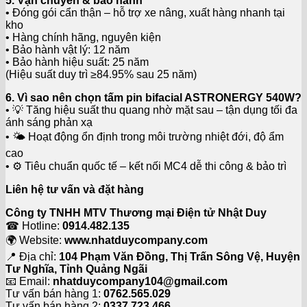
5. Vận chuyển & bảo hành
• Đóng gói cẩn thận – hỗ trợ xe nâng, xuất hàng nhanh tại
kho
• Hàng chính hãng, nguyên kiện
• Bảo hành vật lý: 12 năm
• Bảo hành hiệu suất: 25 năm
(Hiệu suất duy trì ≥84.95% sau 25 năm)
6. Vì sao nên chọn tấm pin bifacial ASTRONERGY 540W?
• 💡 Tăng hiệu suất thu quang nhờ mặt sau – tận dụng tối đa
ánh sáng phản xạ
• 🌤️ Hoạt động ổn định trong môi trường nhiệt đới, độ ẩm
cao
• ⚙️ Tiêu chuẩn quốc tế – kết nối MC4 dễ thi công & bảo trì
Liên hệ tư vấn và đặt hàng
Công ty TNHH MTV Thương mại Điện tử Nhật Duy
☎ Hotline:
0914.482.135
🌍 Website:
www.nhatduycompany.com
📍 Địa chỉ:
104 Phạm Văn Đồng, Thị Trấn Sông Vệ, Huyện
Tư Nghĩa, Tỉnh Quảng Ngãi
📧 Email:
nhatduycompany104@gmail.com
Tư vấn bán hàng 1:
0762.565.029
Tư vấn bán hàng 2:
0337.723.466