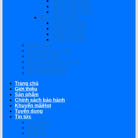
REVO HMT 6KW
REVO HMT 8KW
REVO HMT 11KW
Biến Tần SUOER
SUOER 2.2KW
SUOER 3.2KW
SUOER 4.2KW
SUOER 6.2KW
Modul Wifi
Pin Lithium Lưu Trữ
Bộ Sạc Ắc Quy
Bộ Kích Nổ Ô Tô Xe Tải
BỘ LỌC ĐĨA ARKA
BỘ CHÂM PHÂN
Trang chủ
Giới thiệu
Sản phẩm
Chính sách bảo hành
Khuyến mãi
Tuyển dụng
Tin tức
Thị trường
Mẹo hay
Đánh giá