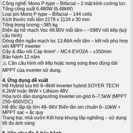
Công nghệ: Mono P-type – Bifacial – 2 mặt kính cường lực
Tổng công suất 6.480W (6.48kW)
Loại pin Mono P-type – Bifacial – 144 cells
Kích thước mỗi tấm 2278 x 1134 x 30 mm
Tổng trọng lượng ~385 kg
Điện áp hở mạch Voc 49.90V mỗi tấm – ~598V nối tiếp (tuỳ
cấu hình)
Dòng điện ngắn mạch Isc 13.66A mỗi tấm – kết nối phù hợp
với MPPT inverter
Dây & đầu nối Cáp 4mm² – MC4-EVO2A – ±350mm
Bảo hành 12 năm
⚠️ Cần cấu hình nối tiếp hoặc song song theo đúng dải
MPPT của inverter sử dụng.
4. Ứng dụng đề xuất
Hệ Hybrid lưu trữ 6–8kW Inverter hybrid SOYER TECH
6.2kW hoặc 8kW + Lithium 48V
Hòa lưới dân dụng/xưởng Inverter on-grid 6–7.5kW (MPPT
250–600VDC)
Hệ độc lập tải lớn 48–96V Biến tần sin chuẩn 6–10kW +
MPPT sạc + ắc quy
Trang trại, nhà vườn Kết hợp khung lắp nghiêng – sử dụng
tối đa ánh sáng