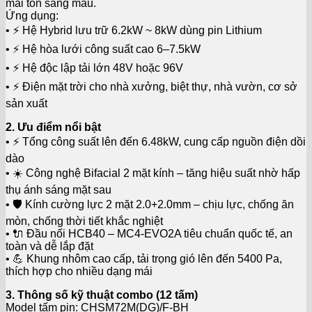
mái tôn sáng màu.
Ứng dụng:
• ⚡ Hệ Hybrid lưu trữ 6.2kW ~ 8kW dùng pin Lithium
• ⚡ Hệ hòa lưới công suất cao 6–7.5kW
• ⚡ Hệ độc lập tải lớn 48V hoặc 96V
• ⚡ Điện mặt trời cho nhà xưởng, biệt thự, nhà vườn, cơ sở
sản xuất
2. Ưu điểm nổi bật
• ⚡ Tổng công suất lên đến 6.48kW, cung cấp nguồn điện dồi
dào
• ☀️ Công nghệ Bifacial 2 mặt kính – tăng hiệu suất nhờ hấp
thụ ánh sáng mặt sau
• 🛡️ Kính cường lực 2 mặt 2.0+2.0mm – chịu lực, chống ăn
mòn, chống thời tiết khắc nghiệt
• 🔌 Đầu nối HCB40 – MC4-EVO2A tiêu chuẩn quốc tế, an
toàn và dễ lắp đặt
• 💪 Khung nhôm cao cấp, tải trọng gió lên đến 5400 Pa,
thích hợp cho nhiều dạng mái
3. Thông số kỹ thuật combo (12 tấm)
Model tấm pin: CHSM72M(DG)/F-BH