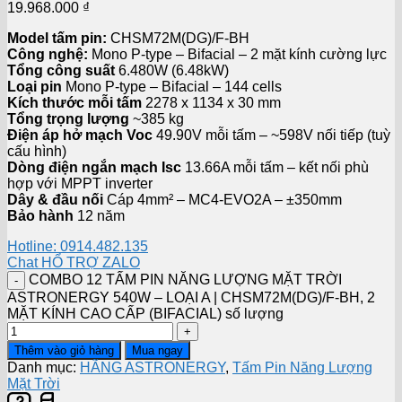
19.968.000
₫
Model tấm pin:
CHSM72M(DG)/F-BH
Công nghệ:
Mono P-type – Bifacial – 2 mặt kính cường lực
Tổng công suất
6.480W (6.48kW)
Loại pin
Mono P-type – Bifacial – 144 cells
Kích thước mỗi tấm
2278 x 1134 x 30 mm
Tổng trọng lượng
~385 kg
Điện áp hở mạch Voc
49.90V mỗi tấm – ~598V nối tiếp (tuỳ
cấu hình)
Dòng điện ngắn mạch Isc
13.66A mỗi tấm – kết nối phù
hợp với MPPT inverter
Dây & đầu nối
Cáp 4mm² – MC4-EVO2A – ±350mm
Bảo hành
12 năm
Hotline: 0914.482.135
Chat HỔ TRỢ ZALO
COMBO 12 TẤM PIN NĂNG LƯỢNG MẶT TRỜI
ASTRONERGY 540W – LOẠI A | CHSM72M(DG)/F-BH, 2
MẶT KÍNH CAO CẤP (BIFACIAL) số lượng
Thêm vào giỏ hàng
Mua ngay
Danh mục:
HÃNG ASTRONERGY
,
Tấm Pin Năng Lượng
Mặt Trời