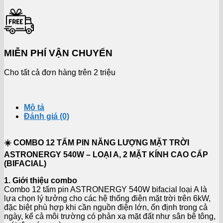
MIỄN PHÍ VẬN CHUYỂN
Cho tất cả đơn hàng trên 2 triệu
Mô tả
Đánh giá (0)
☀️ COMBO 12 TẤM PIN NĂNG LƯỢNG MẶT TRỜI
ASTRONERGY 540W – LOẠI A, 2 MẶT KÍNH CAO CẤP
(BIFACIAL)
1. Giới thiệu combo
Combo 12 tấm pin ASTRONERGY 540W bifacial loại A là
lựa chọn lý tưởng cho các hệ thống điện mặt trời trên 6kW,
đặc biệt phù hợp khi cần nguồn điện lớn, ổn định trong cả
ngày, kể cả môi trường có phản xạ mặt đất như sân bê tông,