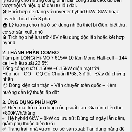
lý tưởng cho những công trình cần công suất cao, độ bền
vượt trội và hiệu quả đầu tư lâu dài.
🛠️ Phối hợp dễ dàng với inverter hybrid 6kW–8kW hoặc
inverter hòa lưới 3 pha
🏠 Lý tưởng cho nhà ở sử dụng nhiều thiết bị điện, biệt thự,
cơ sở sản xuất nhỏ
🔋 Tích hợp hệ lưu trữ 48V nếu dùng độc lập hoặc kết hợp
hybrid
2. THÀNH PHẦN COMBO
Tấm pin LONGi Hi-MO 7 615W 10 tấm Mono Half-cell – 144
cell – hiệu suất 22,5%
Tổng công suất 6.150W ~6.15kW điện mặt trời
Hộp nối – CO – CQ Có Chuẩn IP68, 3 điốt – Đầy đủ chứng
nhận
📦 Đóng kiện cẩn thận – Vận chuyển toàn quốc – Kèm
hướng dẫn kỹ thuật lắp đặt
3. ỨNG DỤNG PHÙ HỢP
✅ Điện mặt trời dân dụng công suất cao: Gia đình tiêu thụ
>800kWh/tháng
✅ Hệ hybrid 6kW – 8kW có lưu trữ: Dùng cả ngày lẫn đêm,
giảm phụ thuộc điện lưới
✅ Trang trại, nhà vườn, cơ sở sản xuất: Tận dụng nắng để