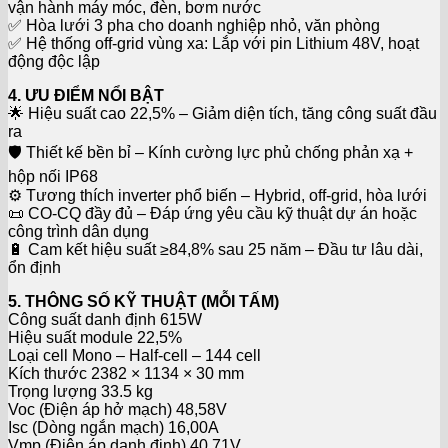
vận hành máy móc, đèn, bơm nước
✅ Hòa lưới 3 pha cho doanh nghiệp nhỏ, văn phòng
✅ Hệ thống off-grid vùng xa: Lắp với pin Lithium 48V, hoạt
động độc lập
4. ƯU ĐIỂM NỔI BẬT
🌟 Hiệu suất cao 22,5% – Giảm diện tích, tăng công suất đầu
ra
🛡️ Thiết kế bền bỉ – Kính cường lực phủ chống phản xạ +
hộp nối IP68
⚙️ Tương thích inverter phổ biến – Hybrid, off-grid, hòa lưới
📜 CO-CQ đầy đủ – Đáp ứng yêu cầu kỹ thuật dự án hoặc
công trình dân dụng
🔋 Cam kết hiệu suất ≥84,8% sau 25 năm – Đầu tư lâu dài,
ổn định
5. THÔNG SỐ KỸ THUẬT (MỖI TẤM)
Công suất danh định 615W
Hiệu suất module 22,5%
Loại cell Mono – Half-cell – 144 cell
Kích thước 2382 × 1134 × 30 mm
Trọng lượng 33.5 kg
Voc (Điện áp hở mạch) 48,58V
Isc (Dòng ngắn mạch) 16,00A
Vmp (Điện áp danh định) 40,71V