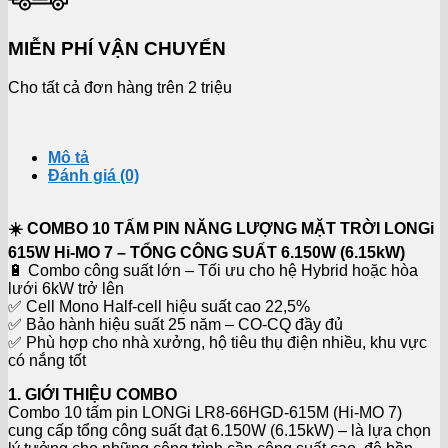
MIỄN PHÍ VẬN CHUYỂN
Cho tất cả đơn hàng trên 2 triệu
Mô tả
Đánh giá (0)
☀️ COMBO 10 TẤM PIN NĂNG LƯỢNG MẶT TRỜI LONGi
615W Hi-MO 7 – TỔNG CÔNG SUẤT 6.150W (6.15kW)
🔋 Combo công suất lớn – Tối ưu cho hệ Hybrid hoặc hòa
lưới 6kW trở lên
✅ Cell Mono Half-cell hiệu suất cao 22,5%
✅ Bảo hành hiệu suất 25 năm – CO-CQ đầy đủ
✅ Phù hợp cho nhà xưởng, hộ tiêu thụ điện nhiều, khu vực
có nắng tốt
1. GIỚI THIỆU COMBO
Combo 10 tấm pin LONGi LR8-66HGD-615M (Hi-MO 7)
cung cấp tổng công suất đạt 6.150W (6.15kW) – là lựa chọn