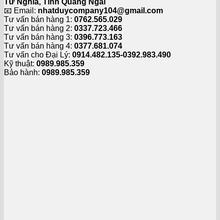
Tư Nghĩa, Tỉnh Quảng Ngãi
📧 Email:
nhatduycompany104@gmail.com
Tư vấn bán hàng 1:
0762.565.029
Tư vấn bán hàng 2:
0337.723.466
Tư vấn bán hàng 3:
0396.773.163
Tư vấn bán hàng 4:
0377.681.074
Tư vấn cho Đại Lý:
0914.482.135-0392.983.490
Kỹ thuật:
0989.985.359
Bảo hành:
0989.985.359