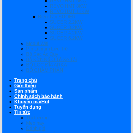
REVO HMT 6KW
REVO HMT 8KW
REVO HMT 11KW
Biến Tần SUOER
SUOER 2.2KW
SUOER 3.2KW
SUOER 4.2KW
SUOER 6.2KW
Modul Wifi
Pin Lithium Lưu Trữ
Bộ Sạc Ắc Quy
Bộ Kích Nổ Ô Tô Xe Tải
BỘ LỌC ĐĨA ARKA
BỘ CHÂM PHÂN
Trang chủ
Giới thiệu
Sản phẩm
Chính sách bảo hành
Khuyến mãi
Tuyển dụng
Tin tức
Thị trường
Mẹo hay
Đánh giá