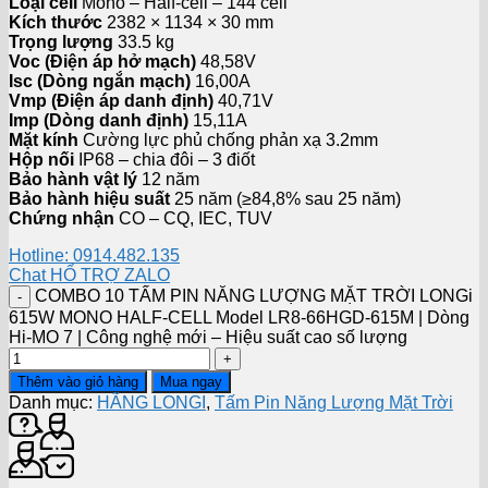
Loại cell
Mono – Half-cell – 144 cell
Kích thước
2382 × 1134 × 30 mm
Trọng lượng
33.5 kg
Voc (Điện áp hở mạch)
48,58V
Isc (Dòng ngắn mạch)
16,00A
Vmp (Điện áp danh định)
40,71V
Imp (Dòng danh định)
15,11A
Mặt kính
Cường lực phủ chống phản xạ 3.2mm
Hộp nối
IP68 – chia đôi – 3 điốt
Bảo hành vật lý
12 năm
Bảo hành hiệu suất
25 năm (≥84,8% sau 25 năm)
Chứng nhận
CO – CQ, IEC, TUV
Hotline: 0914.482.135
Chat HỔ TRỢ ZALO
COMBO 10 TẤM PIN NĂNG LƯỢNG MẶT TRỜI LONGi
615W MONO HALF-CELL Model LR8-66HGD-615M | Dòng
Hi-MO 7 | Công nghệ mới – Hiệu suất cao số lượng
Thêm vào giỏ hàng
Mua ngay
Danh mục:
HÃNG LONGI
,
Tấm Pin Năng Lượng Mặt Trời