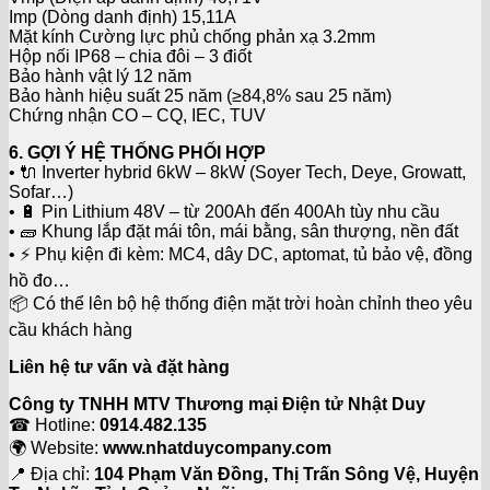
Imp (Dòng danh định) 15,11A
Mặt kính Cường lực phủ chống phản xạ 3.2mm
Hộp nối IP68 – chia đôi – 3 điốt
Bảo hành vật lý 12 năm
Bảo hành hiệu suất 25 năm (≥84,8% sau 25 năm)
Chứng nhận CO – CQ, IEC, TUV
6. GỢI Ý HỆ THỐNG PHỐI HỢP
• 🔌 Inverter hybrid 6kW – 8kW (Soyer Tech, Deye, Growatt,
Sofar…)
• 🔋 Pin Lithium 48V – từ 200Ah đến 400Ah tùy nhu cầu
• 🧱 Khung lắp đặt mái tôn, mái bằng, sân thượng, nền đất
• ⚡ Phụ kiện đi kèm: MC4, dây DC, aptomat, tủ bảo vệ, đồng
hồ đo…
📦 Có thể lên bộ hệ thống điện mặt trời hoàn chỉnh theo yêu
cầu khách hàng
Liên hệ tư vấn và đặt hàng
Công ty TNHH MTV Thương mại Điện tử Nhật Duy
☎ Hotline:
0914.482.135
🌍 Website:
www.nhatduycompany.com
📍 Địa chỉ:
104 Phạm Văn Đồng, Thị Trấn Sông Vệ, Huyện