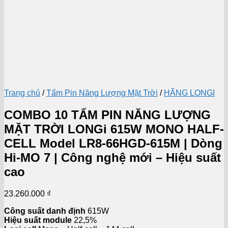
Trang chủ
/
Tấm Pin Năng Lượng Mặt Trời
/
HÃNG LONGI
COMBO 10 TẤM PIN NĂNG LƯỢNG
MẶT TRỜI LONGi 615W MONO HALF-
CELL Model LR8-66HGD-615M | Dòng
Hi-MO 7 | Công nghệ mới – Hiệu suất
cao
23.260.000
₫
Công suất danh định
615W
Hiệu suất module
22,5%