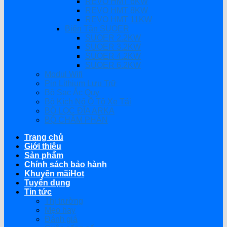
REVO HMT 6KW
REVO HMT 8KW
REVO HMT 11KW
Biến Tần SUOER
SUOER 2.2KW
SUOER 3.2KW
SUOER 4.2KW
SUOER 6.2KW
Modul Wifi
Pin Lithium Lưu Trữ
Bộ Sạc Ắc Quy
Bộ Kích Nổ Ô Tô Xe Tải
BỘ LỌC ĐĨA ARKA
BỘ CHÂM PHÂN
Trang chủ
Giới thiệu
Sản phẩm
Chính sách bảo hành
Khuyến mãi
Tuyển dụng
Tin tức
Thị trường
Mẹo hay
Đánh giá