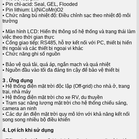
• Pin chì-acid: Seal, GEL, Flooded
• Pin lithium: Li(NiCoMn)O2
• Chức năng bù nhiệt độ: Điều chỉnh sạc theo nhiệt độ môi
trường
• Màn hình LCD: Hiển thị thông số hệ thống và trạng thái làm
việc theo thời gian thực
• Cổng giao tiếp: RS485, hỗ trợ kết nối với PC, thiết bị hiển
thị ngoài và các thiết bị ngoại vi khác
• Chức năng ghi số nguồn
• Bảo vệ quá tải, quá áp, ngắn mạch và quá nhiệt
• Nguồn đầu vào tối đa đáng tin cậy để bảo vệ thiết bị
3 . Ứng dụng
• Hệ thống điện mặt trời độc lập (Off-grid) cho nhà ở, trang
trại, nhà máy
• Hệ thống điện mặt trời cho xe RV, du thuyền
• Trạm sạc năng lượng mặt trời cho hệ thống chiếu sáng,
camera an ninh
• Các dự án điện mặt trời quy mô lớn với khả năng kết nối
song song nhiều bộ điều khiển
4. Lợi ích khi sử dụng