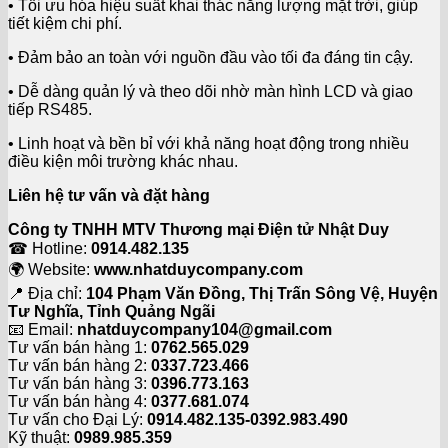
• Tối ưu hóa hiệu suất khai thác năng lượng mặt trời, giúp
tiết kiệm chi phí.
• Đảm bảo an toàn với nguồn đầu vào tối đa đáng tin cậy.
• Dễ dàng quản lý và theo dõi nhờ màn hình LCD và giao
tiếp RS485.
• Linh hoạt và bền bỉ với khả năng hoạt động trong nhiều
điều kiện môi trường khác nhau.
Liên hệ tư vấn và đặt hàng
Công ty TNHH MTV Thương mại Điện tử Nhật Duy
☎ Hotline:
0914.482.135
🌍 Website:
www.nhatduycompany.com
📍 Địa chỉ:
104 Phạm Văn Đồng, Thị Trấn Sông Vệ, Huyện
Tư Nghĩa, Tỉnh Quảng Ngãi
📧 Email:
nhatduycompany104@gmail.com
Tư vấn bán hàng 1:
0762.565.029
Tư vấn bán hàng 2:
0337.723.466
Tư vấn bán hàng 3:
0396.773.163
Tư vấn bán hàng 4:
0377.681.074
Tư vấn cho Đại Lý:
0914.482.135-0392.983.490
Kỹ thuật:
0989.985.359