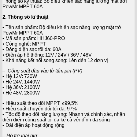
Thông số kỹ thuật: Bộ điều khiển sạc năng lượng mặt trời
PowMr MPPT 60A
2. Thông số kĩ thuật
• Tên sản phẩm: Bộ điều khiển sạc năng lượng mặt trời
PowMr MPPT 60A
• Mã sản phẩm: HHJ60-PRO
• Công nghệ: MPPT
• Dòng điện sạc tối đa: 60A
• Điện áp hệ thống: 12V / 24V / 36V / 48V
• Khả năng kết nối song song: Lên đến 12 đơn vị
– Công suất đầu vào từ tấm pin (PV)
• Hệ 12V: 720W
• Hệ 24V: 1440W
• Hệ 36V: 2100W
• Hệ 48V: 2800W
• Hiệu suất theo dõi MPPT: ≤99,5%
• Hiệu suất chuyển đổi tối đa: 97%
• Tốc độ theo dõi năng lượng: Nhanh và chính xác, nhận
diện điểm công suất tối đa kể cả với đỉnh đa sóng
• Dải điện áp hoạt động rộng
– Hỗ trợ loại pin: