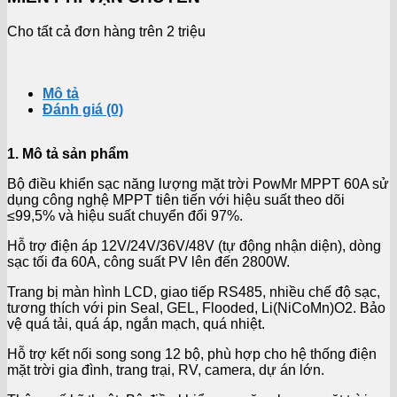
Cho tất cả đơn hàng trên 2 triệu
Mô tả
Đánh giá (0)
1. Mô tả sản phẩm
Bộ điều khiển sạc năng lượng mặt trời PowMr MPPT 60A sử
dụng công nghệ MPPT tiên tiến với hiệu suất theo dõi
≤99,5% và hiệu suất chuyển đổi 97%.
Hỗ trợ điện áp 12V/24V/36V/48V (tự động nhận diện), dòng
sạc tối đa 60A, công suất PV lên đến 2800W.
Trang bị màn hình LCD, giao tiếp RS485, nhiều chế độ sạc,
tương thích với pin Seal, GEL, Flooded, Li(NiCoMn)O2. Bảo
vệ quá tải, quá áp, ngắn mạch, quá nhiệt.
Hỗ trợ kết nối song song 12 bộ, phù hợp cho hệ thống điện
mặt trời gia đình, trang trại, RV, camera, dự án lớn.