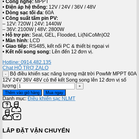
• Công nghệ:
MPPT
• Điện áp hệ thống:
12V / 24V / 36V / 48V
• Dòng sạc tối đa
: 60A
• Công suất tấm pin PV:
– 12V: 720W | 24V: 1440W
– 36V: 2100W | 48V: 2800W
• Hỗ trợ pin:
Seal, GEL, Flooded, Li(NiCoMn)O2
• Màn hình
: LCD
• Giao tiếp:
RS485, kết nối PC & thiết bị ngoại vi
• Kết nối song song:
Lên đến 12 đơn vị.
Hotline: 0914.482.135
Chat HỔ TRỢ ZALO
Bộ điều khiển sạc năng lượng mặt trời PowMr MPPT 60A
12V 24V 36V 48V có thể kết Song song lên 12 đơn vị số
lượng
Thêm vào giỏ hàng
Mua ngay
Danh mục:
Điều khiển sạc NLMT
LẮP ĐẶT VẬN CHUYỂN