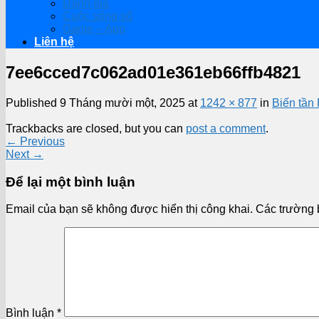
Đánh giá
Cuộc sống số
Game – App
Liên hệ
7ee6cced7c062ad01e361eb66ffb4821
Published
9 Tháng mười một, 2025
at
1242 × 877
in
Biến tầ
Trackbacks are closed, but you can
post a comment
.
←
Previous
Next
→
Để lại một bình luận
Email của bạn sẽ không được hiển thị công khai.
Các trường 
Bình luận
*