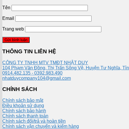
Tên
Email
Trang web
THÔNG TIN LIÊN HỆ
CÔNG TY TNHH MTV TMĐT NHẬT DUY
104 Phạm Văn Đồng, Thị Trấn Sông Vệ, Huyện Tư Nghĩa, Tỉ
0914.482.135 - 0392.983.490
nhatduycompany104@gmail.com
CHÍNH SÁCH
Chính sách bảo mật
Điều khoản sử dụng
Chính sách bảo hành
Chính sách thanh toán
Chính sách đổi/trả và hoàn tiền
Chính sách vận chuyển và kiểm hàng