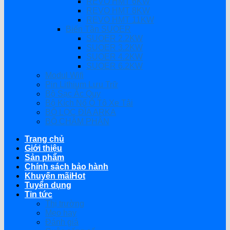
REVO HMT 6KW
REVO HMT 8KW
REVO HMT 11KW
Biến Tần SUOER
SUOER 2.2KW
SUOER 3.2KW
SUOER 4.2KW
SUOER 6.2KW
Modul Wifi
Pin Lithium Lưu Trữ
Bộ Sạc Ắc Quy
Bộ Kích Nổ Ô Tô Xe Tải
BỘ LỌC ĐĨA ARKA
BỘ CHÂM PHÂN
Trang chủ
Giới thiệu
Sản phẩm
Chính sách bảo hành
Khuyến mãi
Tuyển dụng
Tin tức
Thị trường
Mẹo hay
Đánh giá