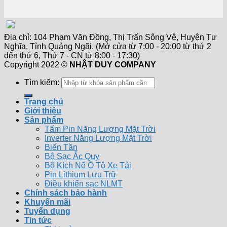
Địa chỉ: 104 Phạm Văn Đồng, Thị Trấn Sông Vệ, Huyện Tư
Nghĩa, Tỉnh Quảng Ngãi. (Mở cửa từ 7:00 - 20:00 từ thứ 2
đến thứ 6, Thứ 7 - CN từ 8:00 - 17:30)
Copyright 2022 ©
NHẬT DUY COMPANY
Tìm kiếm:
Trang chủ
Giới thiệu
Sản phẩm
Tấm Pin Năng Lượng Mặt Trời
Inverter Năng Lượng Mặt Trời
Biến Tần
Bộ Sạc Ắc Quy
Bộ Kích Nổ Ô Tô Xe Tải
Pin Lithium Lưu Trữ
Điều khiển sạc NLMT
Chính sách bảo hành
Khuyến mãi
Tuyển dụng
Tin tức