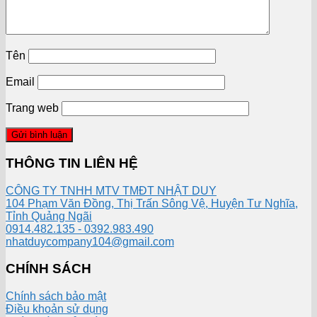
Tên
Email
Trang web
THÔNG TIN LIÊN HỆ
CÔNG TY TNHH MTV TMĐT NHẬT DUY
104 Phạm Văn Đồng, Thị Trấn Sông Vệ, Huyện Tư Nghĩa,
Tỉnh Quảng Ngãi
0914.482.135 - 0392.983.490
nhatduycompany104@gmail.com
CHÍNH SÁCH
Chính sách bảo mật
Điều khoản sử dụng