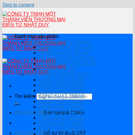
Skip to content
Danh mục sản phẩm
Hệ thống năng lượng mặt trời
Hệ thống NLMT hòa lưới
Hệ thông NLMT độc lập
Hệ thống NLMT có lưu trữ
Hệ thống bơm nước NLMT
Combo tự lắp đặt
BỘ ĐỔI ĐIỆN SOYER TECH
CÔNG SUẤT 1200W
CÔNG SUẤT 2000W
CÔNG SUẤT 3000W
CÔNG SUẤT 3500W
Tìm kiếm:
CÔNG SUẤT 4200W
CÔNG SUẤT 5000W
CÔNG SUẤT 5500W
0914.482.135
Bán hàng & CSKH
CÔNG SUẤT 6200W
CÔNG SUẤT 7000W
CÔNG SUẤT 8000W
0914.482.135
Hỗ trợ kỹ thuật 24/7
CÔNG SUẤT 8200W