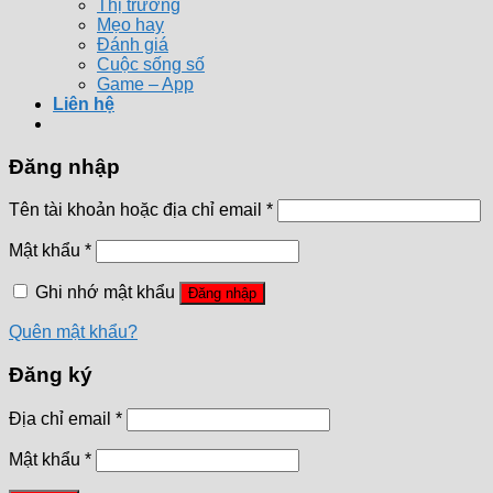
Thị trường
Mẹo hay
Đánh giá
Cuộc sống số
Game – App
Liên hệ
Đăng nhập
Tên tài khoản hoặc địa chỉ email
*
Mật khẩu
*
Ghi nhớ mật khẩu
Đăng nhập
Quên mật khẩu?
Đăng ký
Địa chỉ email
*
Mật khẩu
*