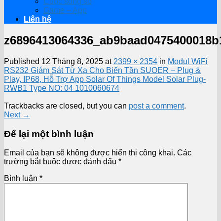
Cuộc sống số
Game – App
Liên hệ
z6896413064336_ab9baad0475400018b
Published
12 Tháng 8, 2025
at
2399 × 2354
in
Modul WiFi
RS232 Giám Sát Từ Xa Cho Biến Tần SUOER – Plug &
Play, IP68, Hỗ Trợ App Solar Of Things Model Solar Plug-
RWB1 Type NO: 04 1010060674
Trackbacks are closed, but you can
post a comment
.
Next
→
Để lại một bình luận
Email của bạn sẽ không được hiển thị công khai.
Các
trường bắt buộc được đánh dấu
*
Bình luận
*