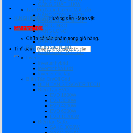
CÔNG SUẤT 11KW
Tấm Pin Năng Lượng Mặt Trời
HÃNG SOYER TECH
K.NGHIỆM HAY
Hướng dẫn - Mẹo vặt
HÃNG ASTRONERGY
HÃNG JINKO
Giỏ hàng /
0
₫
HÃNG LONGI
HÃNG JA
Chưa có sản phẩm trong giỏ hàng.
HÃNG CANADIAN
Điều khiển sạc NLMT
Tìm kiếm:
NLMT SOYER TECH
Inverter
Inverter hybrid
Inverter hòa lưới
Inverter độc lập
Biến Tần On/Off Grid
BIẾN TẦN ST-SOYER TECH
Biến Tần EVO
EVO 1600W
EVO 3000W
EVO 4200W
EVO 6200W
EVO 10200W
Biến tần SaKo
SAKO 3000W
SAKO 4200W