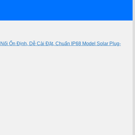
ối Ổn Định, Dễ Cài Đặt, Chuẩn IP68 Model Solar Plug-