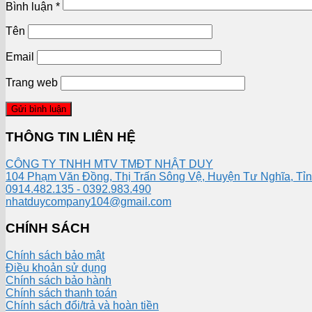
Bình luận
*
Tên
Email
Trang web
THÔNG TIN LIÊN HỆ
CÔNG TY TNHH MTV TMĐT NHẬT DUY
104 Phạm Văn Đồng, Thị Trấn Sông Vệ, Huyện Tư Nghĩa, Tỉ
0914.482.135 - 0392.983.490
nhatduycompany104@gmail.com
CHÍNH SÁCH
Chính sách bảo mật
Điều khoản sử dụng
Chính sách bảo hành
Chính sách thanh toán
Chính sách đổi/trả và hoàn tiền