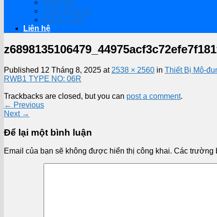
Đánh giá
Cuộc sống số
Game – App
Liên hệ
z6898135106479_44975acf3c72efe7f18
Published
12 Tháng 8, 2025
at
2538 × 2560
in
Thiết Bị Mô-đ
RWB1 TYPE NO: 06R
Trackbacks are closed, but you can
post a comment
.
←
Previous
Next
→
Để lại một bình luận
Email của bạn sẽ không được hiển thị công khai.
Các trường 