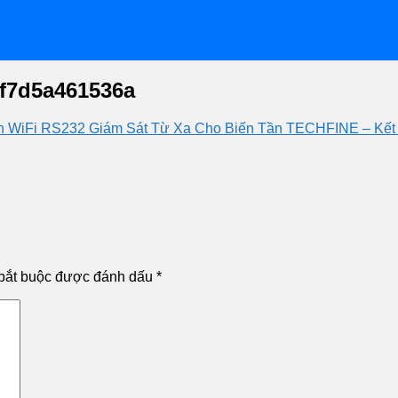
1f7d5a461536a
un WiFi RS232 Giám Sát Từ Xa Cho Biến Tần TECHFINE – Kết N
bắt buộc được đánh dấu
*