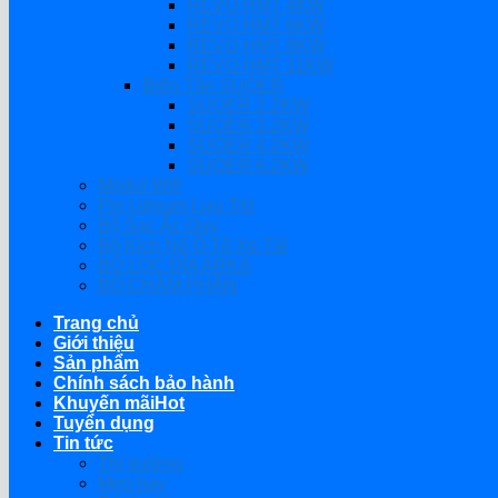
REVO HMT 4KW
REVO HMT 6KW
REVO HMT 8KW
REVO HMT 11KW
Biến Tần SUOER
SUOER 2.2KW
SUOER 3.2KW
SUOER 4.2KW
SUOER 6.2KW
Modul Wifi
Pin Lithium Lưu Trữ
Bộ Sạc Ắc Quy
Bộ Kích Nổ Ô Tô Xe Tải
BỘ LỌC ĐĨA ARKA
BỘ CHÂM PHÂN
Trang chủ
Giới thiệu
Sản phẩm
Chính sách bảo hành
Khuyến mãi
Tuyển dụng
Tin tức
Thị trường
Mẹo hay