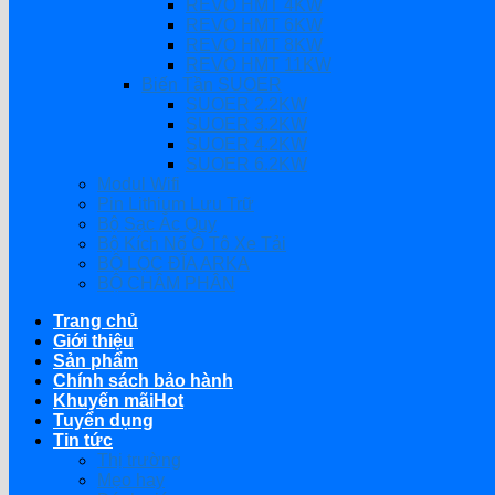
REVO HMT 4KW
REVO HMT 6KW
REVO HMT 8KW
REVO HMT 11KW
Biến Tần SUOER
SUOER 2.2KW
SUOER 3.2KW
SUOER 4.2KW
SUOER 6.2KW
Modul Wifi
Pin Lithium Lưu Trữ
Bộ Sạc Ắc Quy
Bộ Kích Nổ Ô Tô Xe Tải
BỘ LỌC ĐĨA ARKA
BỘ CHÂM PHÂN
Trang chủ
Giới thiệu
Sản phẩm
Chính sách bảo hành
Khuyến mãi
Tuyển dụng
Tin tức
Thị trường
Mẹo hay