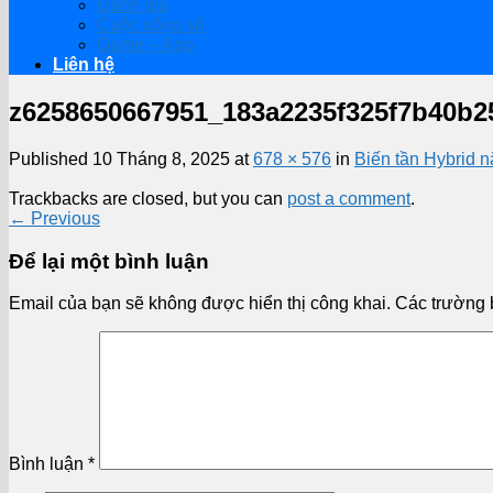
Đánh giá
Cuộc sống số
Game – App
Liên hệ
z6258650667951_183a2235f325f7b40b2
Published
10 Tháng 8, 2025
at
678 × 576
in
Biến tần Hybrid
Trackbacks are closed, but you can
post a comment
.
←
Previous
Để lại một bình luận
Email của bạn sẽ không được hiển thị công khai.
Các trường 
Bình luận
*