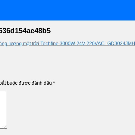
536d154ae48b5
 năng lượng mặt trời Techfine 3000W-24V-220VAC -GD3024JM
bắt buộc được đánh dấu
*