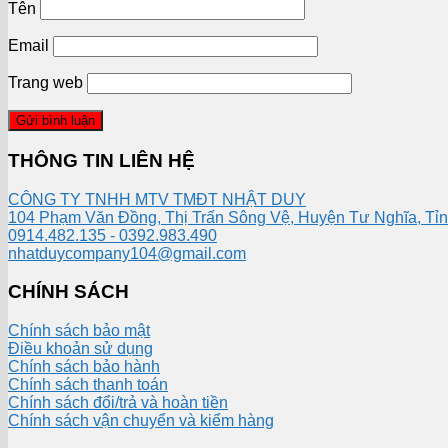
Tên
Email
Trang web
THÔNG TIN LIÊN HỆ
CÔNG TY TNHH MTV TMĐT NHẬT DUY
104 Phạm Văn Đồng, Thị Trấn Sông Vệ, Huyện Tư Nghĩa, Tỉ
0914.482.135 - 0392.983.490
nhatduycompany104@gmail.com
CHÍNH SÁCH
Chính sách bảo mật
Điều khoản sử dụng
Chính sách bảo hành
Chính sách thanh toán
Chính sách đổi/trả và hoàn tiền
Chính sách vận chuyển và kiểm hàng