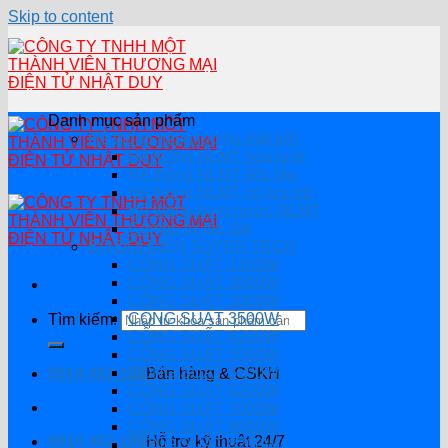
Skip to content
Danh mục sản phẩm
Hệ thống năng lượng mặt trời
Hệ thống NLMT hòa lưới
Hệ thông NLMT độc lập
Hệ thống NLMT có lưu trữ
Hệ thống bơm nước NLMT
Combo tự lắp đặt
BỘ ĐỔI ĐIỆN SOYER TECH
CÔNG SUẤT 1200W
CÔNG SUẤT 2000W
CÔNG SUẤT 3000W
CÔNG SUẤT 3500W
Tìm kiếm:
CÔNG SUẤT 4200W
CÔNG SUẤT 5000W
CÔNG SUẤT 5500W
0914.482.135
Bán hàng & CSKH
CÔNG SUẤT 6200W
CÔNG SUẤT 7000W
CÔNG SUẤT 8000W
0914.482.135
Hỗ trợ kỹ thuật 24/7
CÔNG SUẤT 8200W