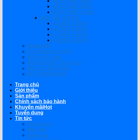
REVO HMT 6KW
REVO HMT 8KW
REVO HMT 11KW
Biến Tần SUOER
SUOER 2.2KW
SUOER 3.2KW
SUOER 4.2KW
SUOER 6.2KW
Modul Wifi
Pin Lithium Lưu Trữ
Bộ Sạc Ắc Quy
Bộ Kích Nổ Ô Tô Xe Tải
BỘ LỌC ĐĨA ARKA
BỘ CHÂM PHÂN
Trang chủ
Giới thiệu
Sản phẩm
Chính sách bảo hành
Khuyến mãi
Tuyển dụng
Tin tức
Thị trường
Mẹo hay
Đánh giá