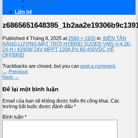
Cuộc sống số
Game – App
Liên hệ
z6865651648395_1b2aa2e19306b9c1391
Published
4 Tháng 8, 2025
at
2560 × 1920
in
BIẾN TẦN
NĂNG LƯỢNG MẶT TRỜI HYBRID SUOER VMS-V-4.2K-
24-H | 4200W 24V MPPT 120A PV 60-450VDC HỆ
OFFBRID
Trackbacks are closed, but you can
post a comment
.
←
Previous
Next
→
Để lại một bình luận
Email của bạn sẽ không được hiển thị công khai.
Các
trường bắt buộc được đánh dấu
*
Bình luận
*