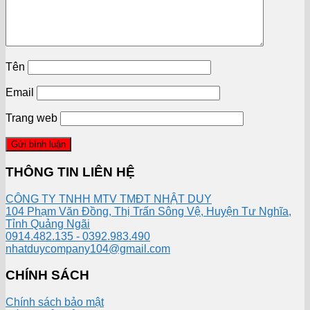
Tên
Email
Trang web
THÔNG TIN LIÊN HỆ
CÔNG TY TNHH MTV TMĐT NHẬT DUY
104 Phạm Văn Đồng, Thị Trấn Sông Vệ, Huyện Tư Nghĩa,
Tỉnh Quảng Ngãi
0914.482.135 - 0392.983.490
nhatduycompany104@gmail.com
CHÍNH SÁCH
Chính sách bảo mật