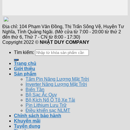
Địa chỉ: 104 Phạm Văn Đồng, Thị Trấn Sông Vệ, Huyện Tư
Nghĩa, Tỉnh Quảng Ngãi. (Mở cửa từ 7:00 - 20:00 từ thứ 2
đến thứ 6, Thứ 7 - CN từ 8:00 - 17:30)
Copyright 2022 ©
NHẬT DUY COMPANY
Tìm kiếm:
Trang chủ
Giới thiệu
Sản phẩm
Tấm Pin Năng Lượng Mặt Trời
Inverter Năng Lượng Mặt Trời
Biến Tần
Bộ Sạc Ắc Quy
Bộ Kích Nổ Ô Tô Xe Tải
Pin Lithium Lưu Trữ
Điều khiển sạc NLMT
Chính sách bảo hành
Khuyến mãi
Tuyển dụng