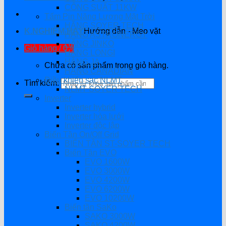
CÔNG SUẤT 11KW
Tấm Pin Năng Lượng Mặt Trời
HÃNG SOYER TECH
K.NGHIỆM HAY
Hướng dẫn - Mẹo vặt
HÃNG ASTRONERGY
HÃNG JINKO
Giỏ hàng /
0
₫
HÃNG LONGI
HÃNG JA
Chưa có sản phẩm trong giỏ hàng.
HÃNG CANADIAN
Điều khiển sạc NLMT
Tìm kiếm:
NLMT SOYER TECH
Inverter
Inverter hybrid
Inverter hòa lưới
Inverter độc lập
Biến Tần On/Off Grid
BIẾN TẦN ST-SOYER TECH
Biến Tần EVO
EVO 1600W
EVO 3000W
EVO 4200W
EVO 6200W
EVO 10200W
Biến tần SaKo
SAKO 3000W
SAKO 4200W