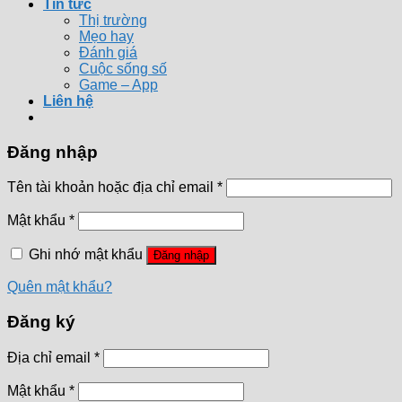
Tin tức
Thị trường
Mẹo hay
Đánh giá
Cuộc sống số
Game – App
Liên hệ
Đăng nhập
Tên tài khoản hoặc địa chỉ email
*
Mật khẩu
*
Ghi nhớ mật khẩu
Đăng nhập
Quên mật khẩu?
Đăng ký
Địa chỉ email
*
Mật khẩu
*