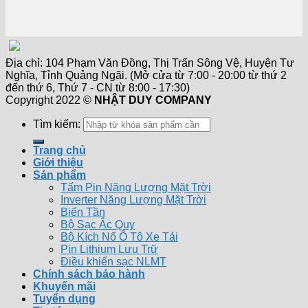
Địa chỉ: 104 Phạm Văn Đồng, Thị Trấn Sông Vệ, Huyện Tư
Nghĩa, Tỉnh Quảng Ngãi. (Mở cửa từ 7:00 - 20:00 từ thứ 2
đến thứ 6, Thứ 7 - CN từ 8:00 - 17:30)
Copyright 2022 ©
NHẬT DUY COMPANY
Tìm kiếm:
Trang chủ
Giới thiệu
Sản phẩm
Tấm Pin Năng Lượng Mặt Trời
Inverter Năng Lượng Mặt Trời
Biến Tần
Bộ Sạc Ắc Quy
Bộ Kích Nổ Ô Tô Xe Tải
Pin Lithium Lưu Trữ
Điều khiển sạc NLMT
Chính sách bảo hành
Khuyến mãi
Tuyển dụng