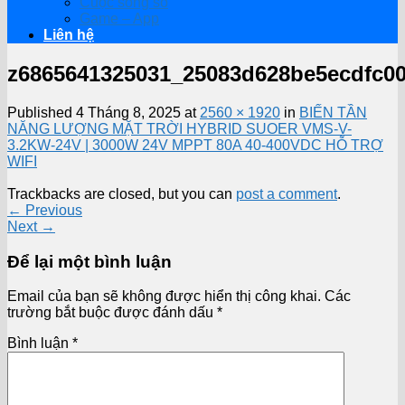
Cuộc sống số
Game – App
Liên hệ
z6865641325031_25083d628be5ecdfc00
Published
4 Tháng 8, 2025
at
2560 × 1920
in
BIẾN TẦN
NĂNG LƯỢNG MẶT TRỜI HYBRID SUOER VMS-V-
3.2KW-24V | 3000W 24V MPPT 80A 40-400VDC HỖ TRỢ
WIFI
Trackbacks are closed, but you can
post a comment
.
←
Previous
Next
→
Để lại một bình luận
Email của bạn sẽ không được hiển thị công khai.
Các
trường bắt buộc được đánh dấu
*
Bình luận
*