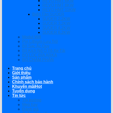
REVO HMT 6KW
REVO HMT 8KW
REVO HMT 11KW
Biến Tần SUOER
SUOER 2.2KW
SUOER 3.2KW
SUOER 4.2KW
SUOER 6.2KW
Modul Wifi
Pin Lithium Lưu Trữ
Bộ Sạc Ắc Quy
Bộ Kích Nổ Ô Tô Xe Tải
BỘ LỌC ĐĨA ARKA
BỘ CHÂM PHÂN
Trang chủ
Giới thiệu
Sản phẩm
Chính sách bảo hành
Khuyến mãi
Tuyển dụng
Tin tức
Thị trường
Mẹo hay
Đánh giá