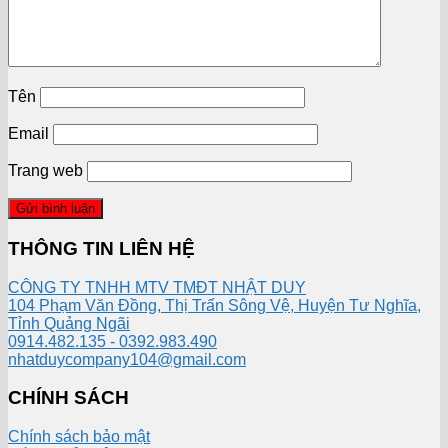
Tên
Email
Trang web
THÔNG TIN LIÊN HỆ
CÔNG TY TNHH MTV TMĐT NHẬT DUY
104 Phạm Văn Đồng, Thị Trấn Sông Vệ, Huyện Tư Nghĩa,
Tỉnh Quảng Ngãi
0914.482.135 - 0392.983.490
nhatduycompany104@gmail.com
CHÍNH SÁCH
Chính sách bảo mật