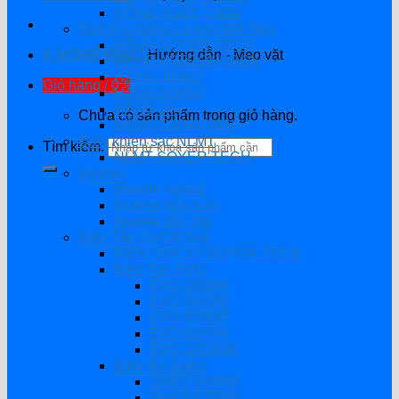
CÔNG SUẤT 11KW
Tấm Pin Năng Lượng Mặt Trời
HÃNG SOYER TECH
K.NGHIỆM HAY
Hướng dẫn - Mẹo vặt
HÃNG ASTRONERGY
HÃNG JINKO
Giỏ hàng /
0
₫
HÃNG LONGI
HÃNG JA
Chưa có sản phẩm trong giỏ hàng.
HÃNG CANADIAN
Điều khiển sạc NLMT
Tìm kiếm:
NLMT SOYER TECH
Inverter
Inverter hybrid
Inverter hòa lưới
Inverter độc lập
Biến Tần On/Off Grid
BIẾN TẦN ST-SOYER TECH
Biến Tần EVO
EVO 1600W
EVO 3000W
EVO 4200W
EVO 6200W
EVO 10200W
Biến tần SaKo
SAKO 3000W
SAKO 4200W