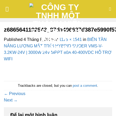
Skip
to
content
z6865641192543_87da406627d387e5990f57
Published
4 Tháng 8, 2025
at
1125 × 1541
in
BIẾN TẦN
NĂNG LƯỢNG MẶT TRỜI HYBRID SUOER VMS-V-
3.2KW-24V | 3000W 24V MPPT 80A 40-400VDC HỖ TRỢ
WIFI
Trackbacks are closed, but you can
post a comment
.
←
Previous
Next
→
Để lại một bình luận