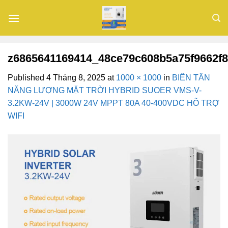
Skip
to
content
z6865641169414_48ce79c608b5a75f9662f
Published
4 Tháng 8, 2025
at
1000 × 1000
in
BIẾN TẦN
NĂNG LƯỢNG MẶT TRỜI HYBRID SUOER VMS-V-
3.2KW-24V | 3000W 24V MPPT 80A 40-400VDC HỖ TRỢ
WIFI