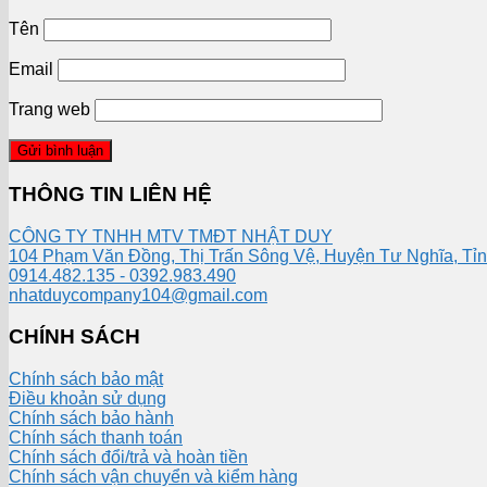
Tên
Email
Trang web
THÔNG TIN LIÊN HỆ
CÔNG TY TNHH MTV TMĐT NHẬT DUY
104 Phạm Văn Đồng, Thị Trấn Sông Vệ, Huyện Tư Nghĩa, Tỉ
0914.482.135 - 0392.983.490
nhatduycompany104@gmail.com
CHÍNH SÁCH
Chính sách bảo mật
Điều khoản sử dụng
Chính sách bảo hành
Chính sách thanh toán
Chính sách đổi/trả và hoàn tiền
Chính sách vận chuyển và kiểm hàng