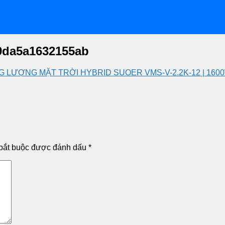
9da5a1632155ab
G LƯỢNG MẶT TRỜI HYBRID SUOER VMS-V-2.2K-12 | 1600
bắt buộc được đánh dấu
*