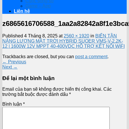
Cuộc sống số
Game – App
Liên hệ
z6865616706588_1aa2a82842a8f1e3bca
Published
4 Tháng 8, 2025
at
2560 × 1920
in
BIẾN TẦN
NĂNG LƯỢNG MẶT TRỜI HYBRID SUOER VMS-V-2.2K-
12 | 1600W 12V MPPT 40-400VDC HỖ TRỢ KẾT NỐI WIFI
Trackbacks are closed, but you can
post a comment
.
←
Previous
Next
→
Để lại một bình luận
Email của bạn sẽ không được hiển thị công khai.
Các
trường bắt buộc được đánh dấu
*
Bình luận
*