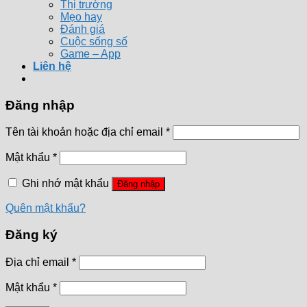
Thị trường
Mẹo hay
Đánh giá
Cuộc sống số
Game – App
Liên hệ
Đăng nhập
Tên tài khoản hoặc địa chỉ email
*
Mật khẩu
*
Ghi nhớ mật khẩu
Đăng nhập
Quên mật khẩu?
Đăng ký
Địa chỉ email
*
Mật khẩu
*