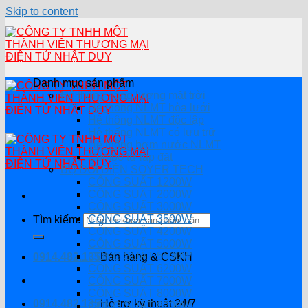
Skip to content
Danh mục sản phẩm
Hệ thống năng lượng mặt trời
Hệ thống NLMT hòa lưới
Hệ thông NLMT độc lập
Hệ thống NLMT có lưu trữ
Hệ thống bơm nước NLMT
Combo tự lắp đặt
BỘ ĐỔI ĐIỆN SOYER TECH
CÔNG SUẤT 1200W
CÔNG SUẤT 2000W
CÔNG SUẤT 3000W
CÔNG SUẤT 3500W
Tìm kiếm:
CÔNG SUẤT 4200W
CÔNG SUẤT 5000W
CÔNG SUẤT 5500W
0914.482.135
Bán hàng & CSKH
CÔNG SUẤT 6200W
CÔNG SUẤT 7000W
CÔNG SUẤT 8000W
0914.482.135
Hỗ trợ kỹ thuật 24/7
CÔNG SUẤT 8200W