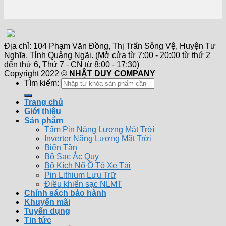
Địa chỉ: 104 Phạm Văn Đồng, Thị Trấn Sông Vệ, Huyện Tư
Nghĩa, Tỉnh Quảng Ngãi. (Mở cửa từ 7:00 - 20:00 từ thứ 2
đến thứ 6, Thứ 7 - CN từ 8:00 - 17:30)
Copyright 2022 ©
NHẬT DUY COMPANY
Tìm kiếm:
Trang chủ
Giới thiệu
Sản phẩm
Tấm Pin Năng Lượng Mặt Trời
Inverter Năng Lượng Mặt Trời
Biến Tần
Bộ Sạc Ắc Quy
Bộ Kích Nổ Ô Tô Xe Tải
Pin Lithium Lưu Trữ
Điều khiển sạc NLMT
Chính sách bảo hành
Khuyến mãi
Tuyển dụng
Tin tức