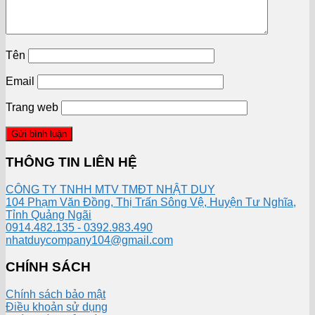
Tên
Email
Trang web
THÔNG TIN LIÊN HỆ
CÔNG TY TNHH MTV TMĐT NHẬT DUY
104 Phạm Văn Đồng, Thị Trấn Sông Vệ, Huyện Tư Nghĩa,
Tỉnh Quảng Ngãi
0914.482.135 - 0392.983.490
nhatduycompany104@gmail.com
CHÍNH SÁCH
Chính sách bảo mật
Điều khoản sử dụng