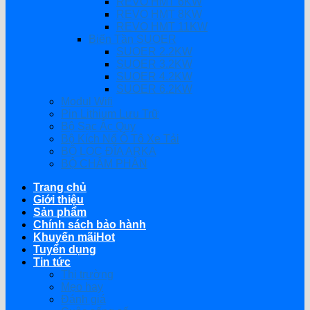
REVO HMT 6KW
REVO HMT 8KW
REVO HMT 11KW
Biến Tần SUOER
SUOER 2.2KW
SUOER 3.2KW
SUOER 4.2KW
SUOER 6.2KW
Modul Wifi
Pin Lithium Lưu Trữ
Bộ Sạc Ắc Quy
Bộ Kích Nổ Ô Tô Xe Tải
BỘ LỌC ĐĨA ARKA
BỘ CHÂM PHÂN
Trang chủ
Giới thiệu
Sản phẩm
Chính sách bảo hành
Khuyến mãi
Tuyển dụng
Tin tức
Thị trường
Mẹo hay
Đánh giá