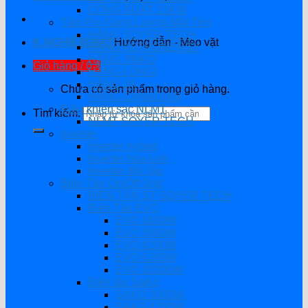
CÔNG SUẤT 11KW
Tấm Pin Năng Lượng Mặt Trời
HÃNG SOYER TECH
K.NGHIỆM HAY
Hướng dẫn - Mẹo vặt
HÃNG ASTRONERGY
HÃNG JINKO
Giỏ hàng /
0
₫
HÃNG LONGI
HÃNG JA
Chưa có sản phẩm trong giỏ hàng.
HÃNG CANADIAN
Điều khiển sạc NLMT
Tìm kiếm:
NLMT SOYER TECH
Inverter
Inverter hybrid
Inverter hòa lưới
Inverter độc lập
Biến Tần On/Off Grid
BIẾN TẦN ST-SOYER TECH
Biến Tần EVO
EVO 1600W
EVO 3000W
EVO 4200W
EVO 6200W
EVO 10200W
Biến tần SaKo
SAKO 3000W
SAKO 4200W