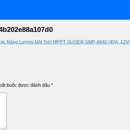
4b202e88a107d0
Sạc Năng Lượng Mặt Trời MPPT SUOER SMP-4840 (40A, 12V
bắt buộc được đánh dấu
*