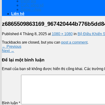
Đánh giá
Cuộc sống số
Game – App
Liên hệ
z6865509863169_967420444b776b5dd8
Published
4 Tháng 8, 2025
at
1080 × 1080
in
Bộ Điều Khiển 
Trackbacks are closed, but you can
post a comment
.
←
Previous
Next
→
Để lại một bình luận
Email của bạn sẽ không được hiển thị công khai.
Các trường 
Bình luận
*