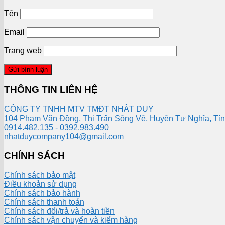
Tên
Email
Trang web
THÔNG TIN LIÊN HỆ
CÔNG TY TNHH MTV TMĐT NHẬT DUY
104 Phạm Văn Đồng, Thị Trấn Sông Vệ, Huyện Tư Nghĩa, Tỉ
0914.482.135 - 0392.983.490
nhatduycompany104@gmail.com
CHÍNH SÁCH
Chính sách bảo mật
Điều khoản sử dụng
Chính sách bảo hành
Chính sách thanh toán
Chính sách đổi/trả và hoàn tiền
Chính sách vận chuyển và kiểm hàng