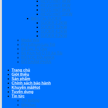
REVO HMT 4KW
REVO HMT 6KW
REVO HMT 8KW
REVO HMT 11KW
Biến Tần SUOER
SUOER 2.2KW
SUOER 3.2KW
SUOER 4.2KW
SUOER 6.2KW
Modul Wifi
Pin Lithium Lưu Trữ
Bộ Sạc Ắc Quy
Bộ Kích Nổ Ô Tô Xe Tải
BỘ LỌC ĐĨA ARKA
BỘ CHÂM PHÂN
Trang chủ
Giới thiệu
Sản phẩm
Chính sách bảo hành
Khuyến mãi
Tuyển dụng
Tin tức
Thị trường
Mẹo hay