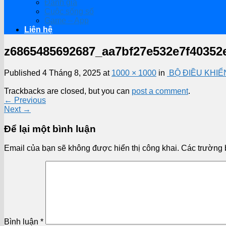
Đánh giá
Cuộc sống số
Game – App
Liên hệ
z6865485692687_aa7bf27e532e7f40352
Published
4 Tháng 8, 2025
at
1000 × 1000
in
BỘ ĐIỀU KHIỂ
Trackbacks are closed, but you can
post a comment
.
←
Previous
Next
→
Để lại một bình luận
Email của bạn sẽ không được hiển thị công khai.
Các trường 
Bình luận
*