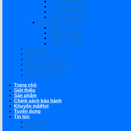
REVO HMT 4KW
REVO HMT 6KW
REVO HMT 8KW
REVO HMT 11KW
Biến Tần SUOER
SUOER 2.2KW
SUOER 3.2KW
SUOER 4.2KW
SUOER 6.2KW
Modul Wifi
Pin Lithium Lưu Trữ
Bộ Sạc Ắc Quy
Bộ Kích Nổ Ô Tô Xe Tải
BỘ LỌC ĐĨA ARKA
BỘ CHÂM PHÂN
Trang chủ
Giới thiệu
Sản phẩm
Chính sách bảo hành
Khuyến mãi
Tuyển dụng
Tin tức
Thị trường
Mẹo hay