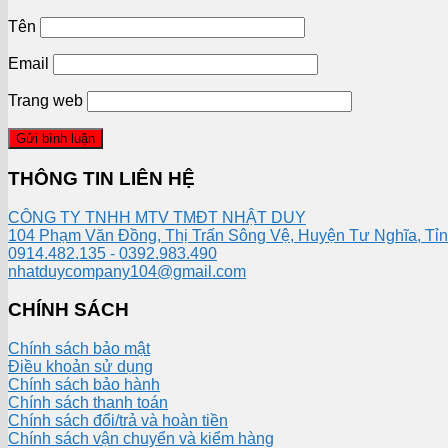
Tên
Email
Trang web
THÔNG TIN LIÊN HỆ
CÔNG TY TNHH MTV TMĐT NHẬT DUY
104 Phạm Văn Đồng, Thị Trấn Sông Vệ, Huyện Tư Nghĩa, Tỉ
0914.482.135 - 0392.983.490
nhatduycompany104@gmail.com
CHÍNH SÁCH
Chính sách bảo mật
Điều khoản sử dụng
Chính sách bảo hành
Chính sách thanh toán
Chính sách đổi/trả và hoàn tiền
Chính sách vận chuyển và kiểm hàng