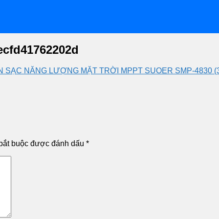
ecfd41762202d
N SẠC NĂNG LƯỢNG MẶT TRỜI MPPT SUOER SMP-4830 (30
bắt buộc được đánh dấu
*