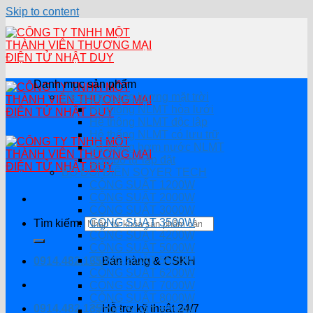
Skip to content
Danh mục sản phẩm
Hệ thống năng lượng mặt trời
Hệ thống NLMT hòa lưới
Hệ thông NLMT độc lập
Hệ thống NLMT có lưu trữ
Hệ thống bơm nước NLMT
Combo tự lắp đặt
BỘ ĐỔI ĐIỆN SOYER TECH
CÔNG SUẤT 1200W
CÔNG SUẤT 2000W
CÔNG SUẤT 3000W
CÔNG SUẤT 3500W
Tìm kiếm:
CÔNG SUẤT 4200W
CÔNG SUẤT 5000W
CÔNG SUẤT 5500W
0914.482.135
Bán hàng & CSKH
CÔNG SUẤT 6200W
CÔNG SUẤT 7000W
CÔNG SUẤT 8000W
0914.482.135
Hỗ trợ kỹ thuật 24/7
CÔNG SUẤT 8200W