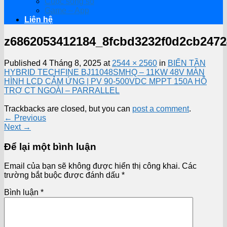
Cuộc sống số
Game – App
Liên hệ
z6862053412184_8fcbd3232f0d2cb2472
Published
4 Tháng 8, 2025
at
2544 × 2560
in
BIẾN TẦN
HYBRID TECHFINE BJ11048SMHQ – 11KW 48V MÀN
HÌNH LCD CẢM ỨNG | PV 90-500VDC MPPT 150A HỖ
TRỢ CT NGOÀI – PARRALLEL
Trackbacks are closed, but you can
post a comment
.
←
Previous
Next
→
Để lại một bình luận
Email của bạn sẽ không được hiển thị công khai.
Các
trường bắt buộc được đánh dấu
*
Bình luận
*