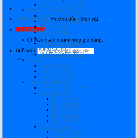
CÔNG SUẤT 11KW
Tấm Pin Năng Lượng Mặt Trời
HÃNG SOYER TECH
K.NGHIỆM HAY
Hướng dẫn - Mẹo vặt
HÃNG ASTRONERGY
HÃNG JINKO
Giỏ hàng /
0
₫
HÃNG LONGI
HÃNG JA
Chưa có sản phẩm trong giỏ hàng.
HÃNG CANADIAN
Điều khiển sạc NLMT
Tìm kiếm:
NLMT SOYER TECH
Inverter
Inverter hybrid
Inverter hòa lưới
Inverter độc lập
Biến Tần On/Off Grid
BIẾN TẦN ST-SOYER TECH
Biến Tần EVO
EVO 1600W
EVO 3000W
EVO 4200W
EVO 6200W
EVO 10200W
Biến tần SaKo
SAKO 3000W
SAKO 4200W