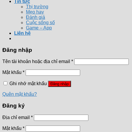
Tin tức
Thị trường
Mẹo hay
Đánh giá
Cuộc sống số
Game – App
Liên hệ
Đăng nhập
Tên tài khoản hoặc địa chỉ email
*
Mật khẩu
*
Ghi nhớ mật khẩu
Đăng nhập
Quên mật khẩu?
Đăng ký
Địa chỉ email
*
Mật khẩu
*