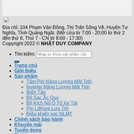
Địa chỉ: 104 Phạm Văn Đồng, Thị Trấn Sông Vệ, Huyện Tư
Nghĩa, Tỉnh Quảng Ngãi. (Mở cửa từ 7:00 - 20:00 từ thứ 2
đến thứ 6, Thứ 7 - CN từ 8:00 - 17:30)
Copyright 2022 ©
NHẬT DUY COMPANY
Tìm kiếm:
Trang chủ
Giới thiệu
Sản phẩm
Tấm Pin Năng Lượng Mặt Trời
Inverter Năng Lượng Mặt Trời
Biến Tần
Bộ Sạc Ắc Quy
Bộ Kích Nổ Ô Tô Xe Tải
Pin Lithium Lưu Trữ
Điều khiển sạc NLMT
Chính sách bảo hành
Khuyến mãi
Tuyển dụng