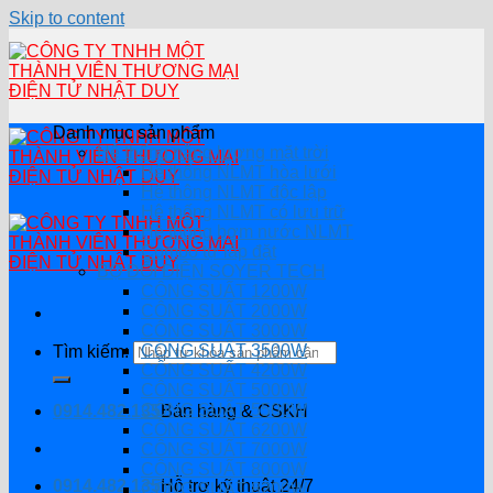
Skip to content
Danh mục sản phẩm
Hệ thống năng lượng mặt trời
Hệ thống NLMT hòa lưới
Hệ thông NLMT độc lập
Hệ thống NLMT có lưu trữ
Hệ thống bơm nước NLMT
Combo tự lắp đặt
BỘ ĐỔI ĐIỆN SOYER TECH
CÔNG SUẤT 1200W
CÔNG SUẤT 2000W
CÔNG SUẤT 3000W
CÔNG SUẤT 3500W
Tìm kiếm:
CÔNG SUẤT 4200W
CÔNG SUẤT 5000W
CÔNG SUẤT 5500W
0914.482.135
Bán hàng & CSKH
CÔNG SUẤT 6200W
CÔNG SUẤT 7000W
CÔNG SUẤT 8000W
0914.482.135
Hỗ trợ kỹ thuật 24/7
CÔNG SUẤT 8200W