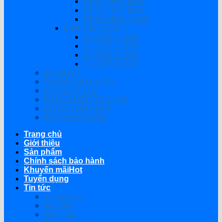
REVO HMT 6KW
REVO HMT 8KW
REVO HMT 11KW
Biến Tần SUOER
SUOER 2.2KW
SUOER 3.2KW
SUOER 4.2KW
SUOER 6.2KW
Modul Wifi
Pin Lithium Lưu Trữ
Bộ Sạc Ắc Quy
Bộ Kích Nổ Ô Tô Xe Tải
BỘ LỌC ĐĨA ARKA
BỘ CHÂM PHÂN
Trang chủ
Giới thiệu
Sản phẩm
Chính sách bảo hành
Khuyến mãi
Tuyển dụng
Tin tức
Thị trường
Mẹo hay
Đánh giá