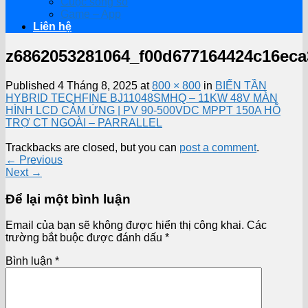
Cuộc sống số
Game – App
Liên hệ
z6862053281064_f00d677164424c16ec
Published
4 Tháng 8, 2025
at
800 × 800
in
BIẾN TẦN
HYBRID TECHFINE BJ11048SMHQ – 11KW 48V MÀN
HÌNH LCD CẢM ỨNG | PV 90-500VDC MPPT 150A HỖ
TRỢ CT NGOÀI – PARRALLEL
Trackbacks are closed, but you can
post a comment
.
←
Previous
Next
→
Để lại một bình luận
Email của bạn sẽ không được hiển thị công khai.
Các
trường bắt buộc được đánh dấu
*
Bình luận
*