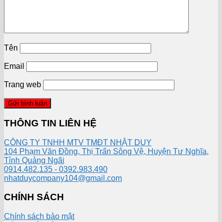
Tên
Email
Trang web
THÔNG TIN LIÊN HỆ
CÔNG TY TNHH MTV TMĐT NHẬT DUY
104 Phạm Văn Đồng, Thị Trấn Sông Vệ, Huyện Tư Nghĩa,
Tỉnh Quảng Ngãi
0914.482.135 - 0392.983.490
nhatduycompany104@gmail.com
CHÍNH SÁCH
Chính sách bảo mật