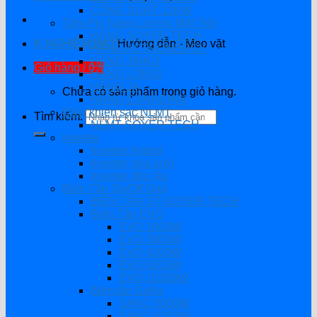
CÔNG SUẤT 11KW
Tấm Pin Năng Lượng Mặt Trời
HÃNG SOYER TECH
K.NGHIỆM HAY
Hướng dẫn - Mẹo vặt
HÃNG ASTRONERGY
HÃNG JINKO
Giỏ hàng /
0
₫
HÃNG LONGI
HÃNG JA
Chưa có sản phẩm trong giỏ hàng.
HÃNG CANADIAN
Điều khiển sạc NLMT
Tìm kiếm:
NLMT SOYER TECH
Inverter
Inverter hybrid
Inverter hòa lưới
Inverter độc lập
Biến Tần On/Off Grid
BIẾN TẦN ST-SOYER TECH
Biến Tần EVO
EVO 1600W
EVO 3000W
EVO 4200W
EVO 6200W
EVO 10200W
Biến tần SaKo
SAKO 3000W
SAKO 4200W