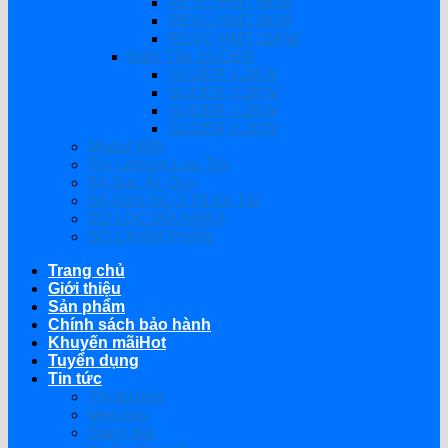
REVO HMT 6KW
REVO HMT 8KW
REVO HMT 11KW
Biến Tần SUOER
SUOER 2.2KW
SUOER 3.2KW
SUOER 4.2KW
SUOER 6.2KW
Modul Wifi
Pin Lithium Lưu Trữ
Bộ Sạc Ắc Quy
Bộ Kích Nổ Ô Tô Xe Tải
BỘ LỌC ĐĨA ARKA
BỘ CHÂM PHÂN
Trang chủ
Giới thiệu
Sản phẩm
Chính sách bảo hành
Khuyến mãi
Tuyển dụng
Tin tức
Thị trường
Mẹo hay
Đánh giá