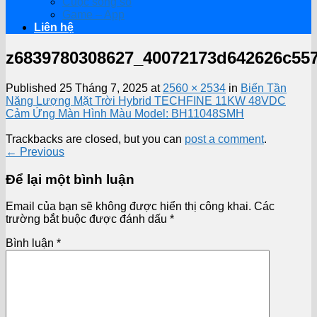
Cuộc sống số
Game – App
Liên hệ
z6839780308627_40072173d642626c557
Published
25 Tháng 7, 2025
at
2560 × 2534
in
Biến Tần
Năng Lượng Mặt Trời Hybrid TECHFINE 11KW 48VDC
Cảm Ứng Màn Hình Màu Model: BH11048SMH
Trackbacks are closed, but you can
post a comment
.
←
Previous
Để lại một bình luận
Email của bạn sẽ không được hiển thị công khai.
Các
trường bắt buộc được đánh dấu
*
Bình luận
*