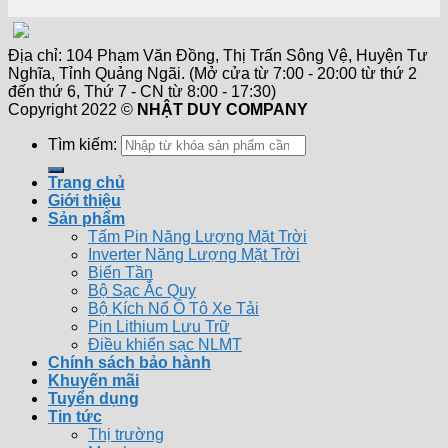
Địa chỉ: 104 Phạm Văn Đồng, Thị Trấn Sông Vệ, Huyện Tư
Nghĩa, Tỉnh Quảng Ngãi. (Mở cửa từ 7:00 - 20:00 từ thứ 2
đến thứ 6, Thứ 7 - CN từ 8:00 - 17:30)
Copyright 2022 ©
NHẬT DUY COMPANY
Tìm kiếm:
Trang chủ
Giới thiệu
Sản phẩm
Tấm Pin Năng Lượng Mặt Trời
Inverter Năng Lượng Mặt Trời
Biến Tần
Bộ Sạc Ắc Quy
Bộ Kích Nổ Ô Tô Xe Tải
Pin Lithium Lưu Trữ
Điều khiển sạc NLMT
Chính sách bảo hành
Khuyến mãi
Tuyển dụng
Tin tức
Thị trường