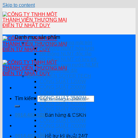
Skip to content
Danh mục sản phẩm
Hệ thống năng lượng mặt trời
Hệ thống NLMT hòa lưới
Hệ thông NLMT độc lập
Hệ thống NLMT có lưu trữ
Hệ thống bơm nước NLMT
Combo tự lắp đặt
BỘ ĐỔI ĐIỆN SOYER TECH
CÔNG SUẤT 1200W
CÔNG SUẤT 2000W
CÔNG SUẤT 3000W
CÔNG SUẤT 3500W
Tìm kiếm:
CÔNG SUẤT 4200W
CÔNG SUẤT 5000W
CÔNG SUẤT 5500W
0914.482.135
Bán hàng & CSKH
CÔNG SUẤT 6200W
CÔNG SUẤT 7000W
CÔNG SUẤT 8000W
0914.482.135
Hỗ trợ kỹ thuật 24/7
CÔNG SUẤT 8200W