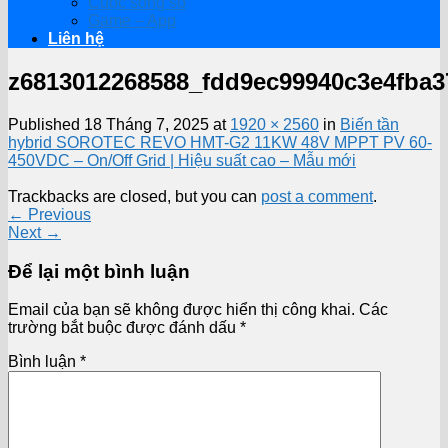
Cuộc sống số
Game – App
Liên hệ
z6813012268588_fdd9ec99940c3e4fba3
Published
18 Tháng 7, 2025
at
1920 × 2560
in
Biến tần
hybrid SOROTEC REVO HMT-G2 11KW 48V MPPT PV 60-
450VDC – On/Off Grid | Hiệu suất cao – Mẫu mới
Trackbacks are closed, but you can
post a comment
.
←
Previous
Next
→
Để lại một bình luận
Email của bạn sẽ không được hiển thị công khai.
Các
trường bắt buộc được đánh dấu
*
Bình luận
*