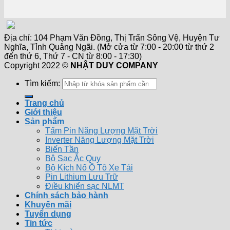
Địa chỉ: 104 Phạm Văn Đồng, Thị Trấn Sông Vệ, Huyện Tư
Nghĩa, Tỉnh Quảng Ngãi. (Mở cửa từ 7:00 - 20:00 từ thứ 2
đến thứ 6, Thứ 7 - CN từ 8:00 - 17:30)
Copyright 2022 ©
NHẬT DUY COMPANY
Tìm kiếm:
Trang chủ
Giới thiệu
Sản phẩm
Tấm Pin Năng Lượng Mặt Trời
Inverter Năng Lượng Mặt Trời
Biến Tần
Bộ Sạc Ắc Quy
Bộ Kích Nổ Ô Tô Xe Tải
Pin Lithium Lưu Trữ
Điều khiển sạc NLMT
Chính sách bảo hành
Khuyến mãi
Tuyển dụng
Tin tức