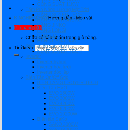
CÔNG SUẤT 11KW
Tấm Pin Năng Lượng Mặt Trời
HÃNG SOYER TECH
K.NGHIỆM HAY
Hướng dẫn - Mẹo vặt
HÃNG ASTRONERGY
HÃNG JINKO
Giỏ hàng /
0
₫
HÃNG LONGI
HÃNG JA
Chưa có sản phẩm trong giỏ hàng.
HÃNG CANADIAN
Điều khiển sạc NLMT
Tìm kiếm:
NLMT SOYER TECH
Inverter
Inverter hybrid
Inverter hòa lưới
Inverter độc lập
Biến Tần On/Off Grid
BIẾN TẦN ST-SOYER TECH
Biến Tần EVO
EVO 1600W
EVO 3000W
EVO 4200W
EVO 6200W
EVO 10200W
Biến tần SaKo
SAKO 3000W
SAKO 4200W