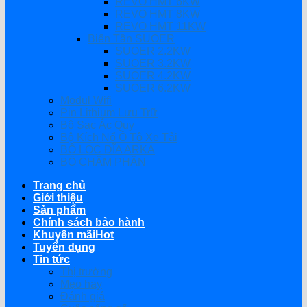
REVO HMT 6KW
REVO HMT 8KW
REVO HMT 11KW
Biến Tần SUOER
SUOER 2.2KW
SUOER 3.2KW
SUOER 4.2KW
SUOER 6.2KW
Modul Wifi
Pin Lithium Lưu Trữ
Bộ Sạc Ắc Quy
Bộ Kích Nổ Ô Tô Xe Tải
BỘ LỌC ĐĨA ARKA
BỘ CHÂM PHÂN
Trang chủ
Giới thiệu
Sản phẩm
Chính sách bảo hành
Khuyến mãi
Tuyển dụng
Tin tức
Thị trường
Mẹo hay
Đánh giá