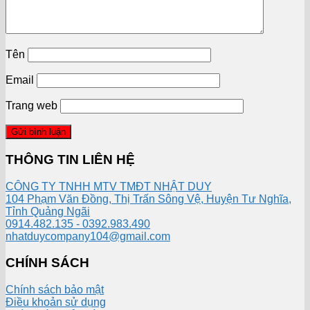
Tên
Email
Trang web
THÔNG TIN LIÊN HỆ
CÔNG TY TNHH MTV TMĐT NHẬT DUY
104 Phạm Văn Đồng, Thị Trấn Sông Vệ, Huyện Tư Nghĩa,
Tỉnh Quảng Ngãi
0914.482.135 - 0392.983.490
nhatduycompany104@gmail.com
CHÍNH SÁCH
Chính sách bảo mật
Điều khoản sử dụng