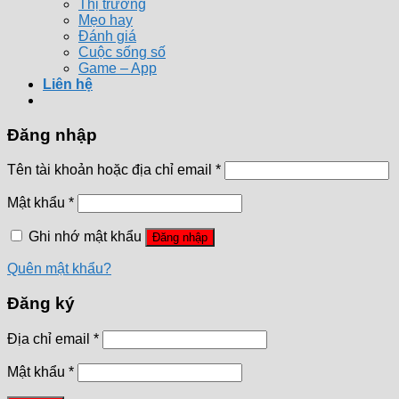
Thị trường
Mẹo hay
Đánh giá
Cuộc sống số
Game – App
Liên hệ
Đăng nhập
Tên tài khoản hoặc địa chỉ email
*
Mật khẩu
*
Ghi nhớ mật khẩu
Đăng nhập
Quên mật khẩu?
Đăng ký
Địa chỉ email
*
Mật khẩu
*