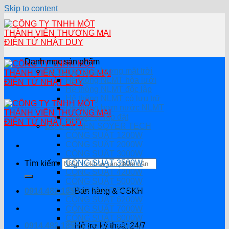
Skip to content
Danh mục sản phẩm
Hệ thống năng lượng mặt trời
Hệ thống NLMT hòa lưới
Hệ thông NLMT độc lập
Hệ thống NLMT có lưu trữ
Hệ thống bơm nước NLMT
Combo tự lắp đặt
BỘ ĐỔI ĐIỆN SOYER TECH
CÔNG SUẤT 1200W
CÔNG SUẤT 2000W
CÔNG SUẤT 3000W
CÔNG SUẤT 3500W
Tìm kiếm:
CÔNG SUẤT 4200W
CÔNG SUẤT 5000W
CÔNG SUẤT 5500W
0914.482.135
Bán hàng & CSKH
CÔNG SUẤT 6200W
CÔNG SUẤT 7000W
CÔNG SUẤT 8000W
0914.482.135
Hỗ trợ kỹ thuật 24/7
CÔNG SUẤT 8200W