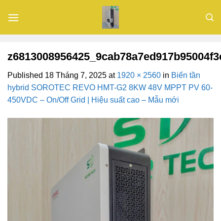
Skip
to
content
z6813008956425_9cab78a7ed917b95004f3
Published
18 Tháng 7, 2025
at
1920 × 2560
in
Biến tần
hybrid SOROTEC REVO HMT-G2 8KW 48V MPPT PV 60-
450VDC – On/Off Grid | Hiệu suất cao – Mẫu mới