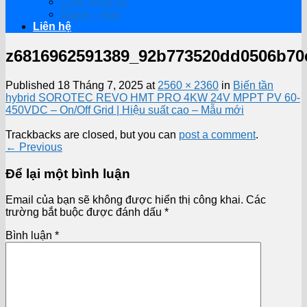
Cuộc sống số
Game – App
Liên hệ
z6816962591389_92b773520dd0506b70
Published
18 Tháng 7, 2025
at
2560 × 2360
in
Biến tần
hybrid SOROTEC REVO HMT PRO 4KW 24V MPPT PV 60-
450VDC – On/Off Grid | Hiệu suất cao – Mẫu mới
Trackbacks are closed, but you can
post a comment
.
←
Previous
Để lại một bình luận
Email của bạn sẽ không được hiển thị công khai.
Các
trường bắt buộc được đánh dấu
*
Bình luận
*