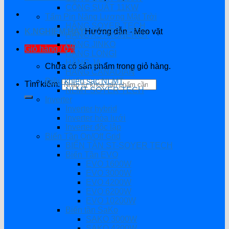
CÔNG SUẤT 11KW
Tấm Pin Năng Lượng Mặt Trời
HÃNG SOYER TECH
K.NGHIỆM HAY
Hướng dẫn - Mẹo vặt
HÃNG ASTRONERGY
HÃNG JINKO
Giỏ hàng /
0
₫
HÃNG LONGI
HÃNG JA
Chưa có sản phẩm trong giỏ hàng.
HÃNG CANADIAN
Điều khiển sạc NLMT
Tìm kiếm:
NLMT SOYER TECH
Inverter
Inverter hybrid
Inverter hòa lưới
Inverter độc lập
Biến Tần On/Off Grid
BIẾN TẦN ST-SOYER TECH
Biến Tần EVO
EVO 1600W
EVO 3000W
EVO 4200W
EVO 6200W
EVO 10200W
Biến tần SaKo
SAKO 3000W
SAKO 4200W