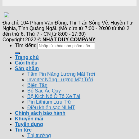
Địa chỉ: 104 Phạm Văn Đồng, Thị Trấn Sông Vệ, Huyện Tư
Nghĩa, Tỉnh Quảng Ngãi. (Mở cửa từ 7:00 - 20:00 từ thứ 2
đến thứ 6, Thứ 7 - CN từ 8:00 - 17:30)
Copyright 2022 ©
NHẬT DUY COMPANY
Tìm kiếm:
Trang chủ
Giới thiệu
Sản phẩm
Tấm Pin Năng Lượng Mặt Trời
Inverter Năng Lượng Mặt Trời
Biến Tần
Bộ Sạc Ắc Quy
Bộ Kích Nổ Ô Tô Xe Tải
Pin Lithium Lưu Trữ
Điều khiển sạc NLMT
Chính sách bảo hành
Khuyến mãi
Tuyển dụng
Tin tức
Thị trường