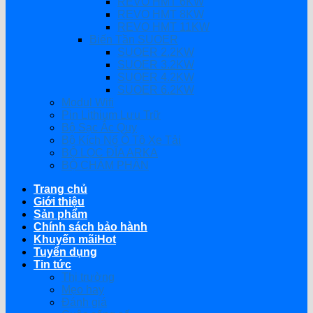
REVO HMT 6KW
REVO HMT 8KW
REVO HMT 11KW
Biến Tần SUOER
SUOER 2.2KW
SUOER 3.2KW
SUOER 4.2KW
SUOER 6.2KW
Modul Wifi
Pin Lithium Lưu Trữ
Bộ Sạc Ắc Quy
Bộ Kích Nổ Ô Tô Xe Tải
BỘ LỌC ĐĨA ARKA
BỘ CHÂM PHÂN
Trang chủ
Giới thiệu
Sản phẩm
Chính sách bảo hành
Khuyến mãi
Tuyển dụng
Tin tức
Thị trường
Mẹo hay
Đánh giá