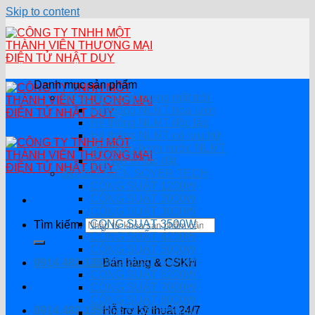
Skip to content
Danh mục sản phẩm
Hệ thống năng lượng mặt trời
Hệ thống NLMT hòa lưới
Hệ thông NLMT độc lập
Hệ thống NLMT có lưu trữ
Hệ thống bơm nước NLMT
Combo tự lắp đặt
BỘ ĐỔI ĐIỆN SOYER TECH
CÔNG SUẤT 1200W
CÔNG SUẤT 2000W
CÔNG SUẤT 3000W
CÔNG SUẤT 3500W
Tìm kiếm:
CÔNG SUẤT 4200W
CÔNG SUẤT 5000W
CÔNG SUẤT 5500W
0914.482.135
Bán hàng & CSKH
CÔNG SUẤT 6200W
CÔNG SUẤT 7000W
CÔNG SUẤT 8000W
0914.482.135
Hỗ trợ kỹ thuật 24/7
CÔNG SUẤT 8200W